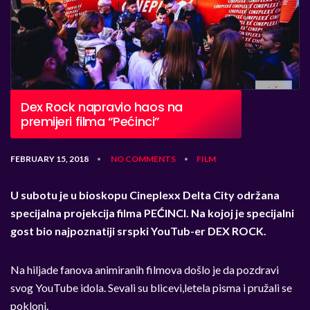
Dex Rock napravio haos na
premijeri filma “Pećinci”
FEBRUARY 15, 2018
NO COMMENTS
FILM
•
•
U subotu je u bioskopu Cineplexx Delta City održana
specijalna projekcija filma PEĆINCI. Na kojoj je specijalni
gost bio najpoznatiji srspki YouTub-er DEX ROCK.
Na hiljade fanova animiranih filmova došlo je da pozdravi
svog YouTube idola. Sevali su blicevi,letela pisma i pružali se
pokloni.