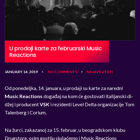
U prodaji karte za februarski Music
Reactions
JANUARY 14, 2019
NO COMMENTS
NAJAVE
VESTI
•
•
Od ponedeljka, 14. januara, u prodaji su karte za naredni
Music Reactions
događaj na kom će gostovati italijanski di-
džej i producent
VSK
i rezidenti Level Delta organizacije Tom
Talenberg i Corium.
Na žurci, zakazanoj za 15. februar, u beogradskom klubu
Drugstore, osim gostiju slušaćemo i Music Reactions