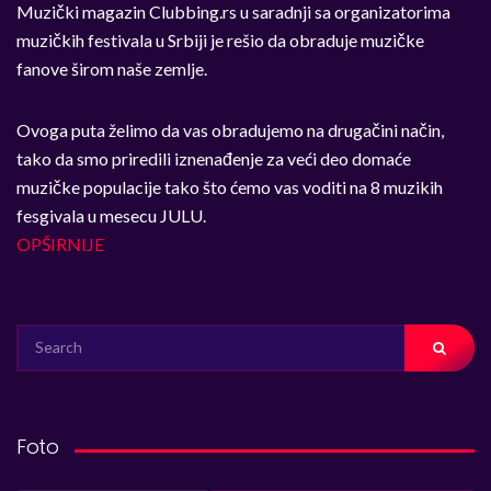
Muzički magazin Clubbing.rs u saradnji sa organizatorima
muzičkih festivala u Srbiji je rešio da obraduje muzičke
fanove širom naše zemlje.
Ovoga puta želimo da vas obradujemo na drugačini način,
tako da smo priredili iznenađenje za veći deo domaće
muzičke populacije tako što ćemo vas voditi na 8 muzikih
fesgivala u mesecu JULU.
OPŠIRNIJE
SEARCH
FOR:
Foto