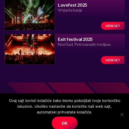
Lovefest 2025
Vrnjacka banja
VIEW SET
Exit festival 2025
Novi Sad, Petrovaradin tvrdjava
VIEW SET
Ovaj sajt koristi kolačiće kako bismo poboljšali tvoje korisničko
iskustvo. Ukoliko nastavite da koristite naš web sajt,
automatski prihvatate kolačiće.
Handmade in Serbia 15 years ago, while listening to the great
music.
OK
© Copyright. All right reserved.