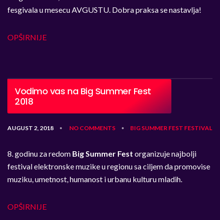
fesgivala u mesecu AVGUSTU. Dobra praksa se nastavlja!
OPŠIRNIJE
Vodimo vas na Big Summer Fest
2018
AUGUST 2, 2018
NO COMMENTS
BIG SUMMER FEST
FESTIVAL
•
•
8. godinu za redom
Big Summer Fest
organizuje najbolji
festival elektronske muzike u regionu sa ciljem da promovise
muziku, umetnost, humanost i urbanu kulturu mladih.
OPŠIRNIJE