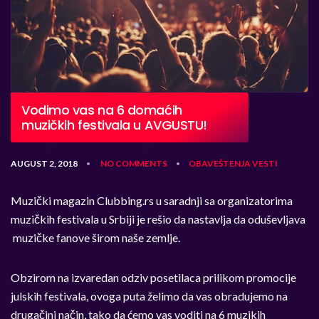
Vodimo vas na 6 domaćih
muzičkih festivala u AVGUSTU!
AUGUST 2, 2018
NO COMMENTS
OBAVEŠTENJA
VESTI
•
•
Muzički magazin Clubbing.rs u saradnji sa organizatorima
muzičkih festivala u Srbiji je rešio da nastavlja da oduševljava
muzičke fanove širom naše zemlje.
Obzirom na izvaredan odziv posetilaca prilikom promocije
julskih festivala, ovoga puta želimo da vas obradujemo na
drugačini način, tako da ćemo vas voditi na 6 muzikih