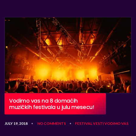
Vodimo vas na 8 domaćih
muzičkih festivala u julu mesecu!
JULY 19, 2018
NO COMMENTS
FESTIVAL
VESTI
VODIMO VAS
•
•