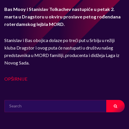
Bas Mooy i Stanislav Tolkachev nastupiće u petak 2.
marta u Dragstoru u okviru proslave petog rođendana
roterdamskog lejbla MORD.
Stanislav i Bas obojica dolaze po treći put u Srbiju u režiji
kluba Dragstor i ovog puta će nastupati u društvu našeg
predstavnika u MORD familiji, producenta i didžeja Laga iz
Novog Sada.
OPŠIRNIJE
SEARCH
FOR: