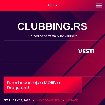
Home
19. godina sa Vama. Vibe yourself.
VESTI
5. rođendan lejbla MORD u
Dragstoru!
FEBRUARY 27, 2018
NO COMMENTS
NAJAVE
•
•