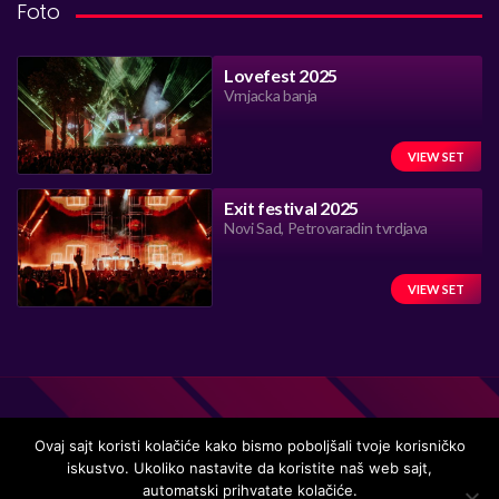
Foto
Lovefest 2025
Vrnjacka banja
VIEW SET
Exit festival 2025
Novi Sad, Petrovaradin tvrdjava
VIEW SET
Ovaj sajt koristi kolačiće kako bismo poboljšali tvoje korisničko
iskustvo. Ukoliko nastavite da koristite naš web sajt,
Handmade in Serbia 15 years ago, while listening to the great
automatski prihvatate kolačiće.