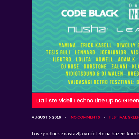
Da li ste videli Techno Line Up na Green
AUGUST 6, 2018
NO COMMENTS
FESTIVAL
GREEN
•
•
I ove godine se nastavlja vruće leto na bazensko