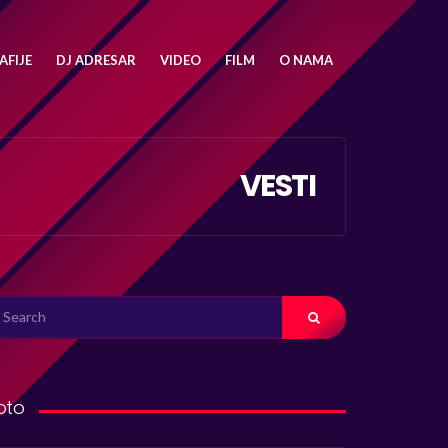
FIJE
DJ ADRESAR
VIDEO
FILM
O NAMA
VESTI
ARCH
R:
oto