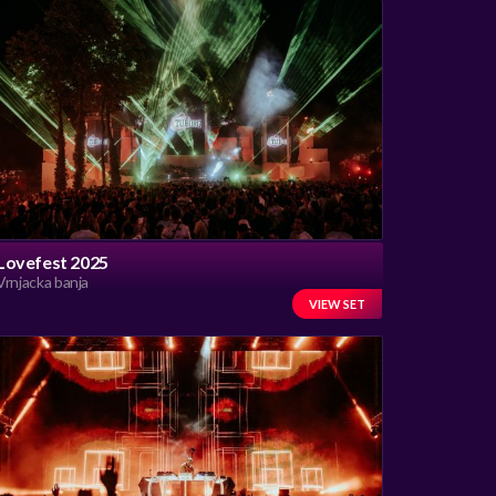
Lovefest 2025
Vrnjacka banja
VIEW SET