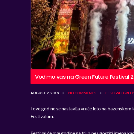
Vodimo vas na Green Future Festival 2
AUGUST 2, 2018
NO COMMENTS
FESTIVAL
GREEN
•
•
I ove godine se nastavlja vruće leto na bazensko
Festivalom.
Festival će ove godine na tri bine ugostiti imena kao