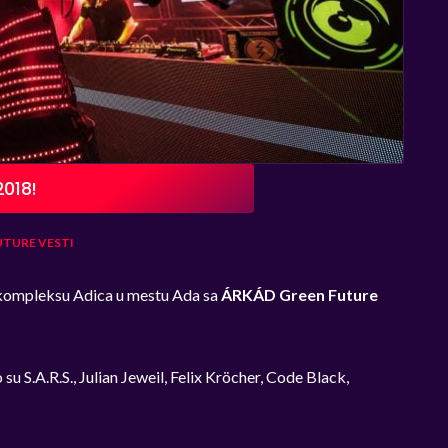
2018!
UTURE
VESTI
m kompleksu Adica u mestu Ada sa
ÁRKÁD Green Future
 su S.A.R.S., Julian Jeweil, Felix Kröcher, Code Black,