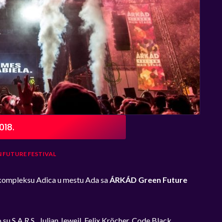
018.
 FUTURE FESTIVAL
m kompleksu Adica u mestu Ada sa
ÁRKÁD Green Future
 su S.A.R.S., Julian Jeweil, Felix Kröcher, Code Black,