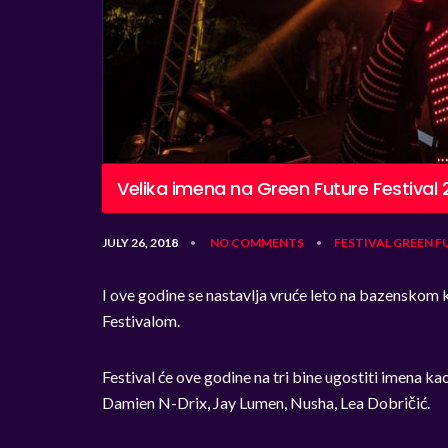
Velika imena na Green Future Festival 
JULY 26, 2018
NO COMMENTS
FESTIVAL
GREEN F
•
•
I ove godine se nastavlja vruće leto na bazensko
Festivalom.
Festival će ove godine na tri bine ugostiti imena kao
Damien N-Drix, Jay Lumen, Nusha, Lea Dobričić.