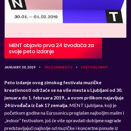
MENT objavio prva 24 izvođača za
svoje peto izdanje
JANUARY 20, 2019
NO COMMENTS
FESTIVAL
MINT
•
•
Peto izdanje ovog zimskog festivala muzičke
kreativnosti održaće se na više mesta u Ljubljani od 30.
januara do 1. februara 2019., a ovom prilikom najavljuje
24 izvođača iz čak 17 zemalja.
MENT Ljubljana, koji je
početkom godine na Eurosonicu proglašen najboljim malim i
„indoor“ festivalom, još će više opravdati dobijene nagrade
predstavljajući najbolje od muzičke i koncertne ponude iz