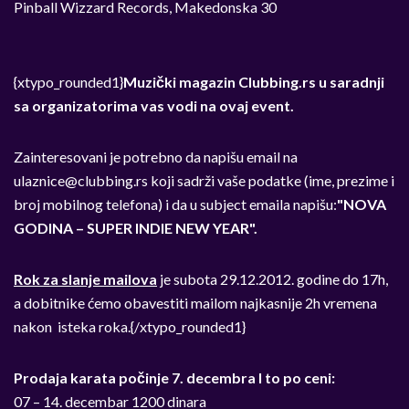
Pinball Wizzard Records, Makedonska 30
{xtypo_rounded1}
Muzički magazin Clubbing.rs u saradnji
sa organizatorima vas vodi na ovaj event.
Zainteresovani je potrebno da napišu email na
ulaznice@clubbing.rs
koji sadrži vaše podatke (ime, prezime i
broj mobilnog telefona) i da u subject emaila napišu:
"NOVA
GODINA – SUPER INDIE NEW YEAR".
Rok za slanje mailova
je subota 29.12.2012. godine do 17h,
a dobitnike ćemo obavestiti mailom najkasnije 2h vremena
nakon isteka roka.{/xtypo_rounded1}
Prodaja karata počinje 7. decembra I to po ceni:
07 – 14. decembar 1200 dinara