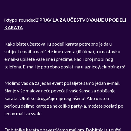
{xtypo_rounded2}
PRAVILA ZA UČESTVOVANJE U PODELI
KARATA
Kako biste učestovali u podeli karata potrebno je da u
subject email-a napišete ime eventa (ili filma), a u nastavku
email-a upišete vaše ime i prezime, kao i broj mobilnog
telefona. E-mail je potrebno poslati na
ulaznice@clubbing.rs
!
Molimo vas da za jedan event pošaljete samo jedan e-mail.
Slanje više malova neće povećati vaše šanse za dobijanje
karata. Ukoliko drugačije nije naglašeno! Ako u istom
periodu delimo karte za nekoliko party-a, možete poslati po
jedan mail za svaki.
Dobitnike karata obavestićemo mailom. Dobitnici su dužni