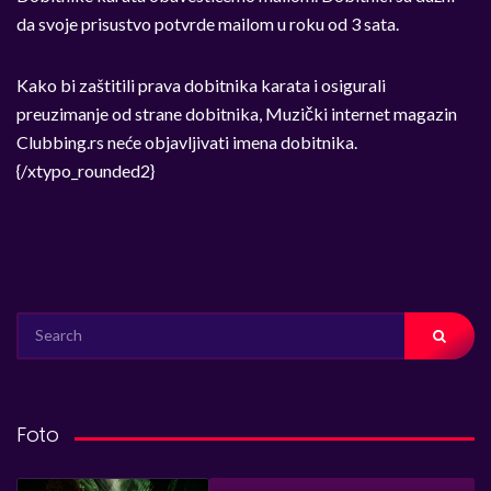
da svoje prisustvo potvrde mailom u roku od 3 sata.
Kako bi zaštitili prava dobitnika karata i osigurali
preuzimanje od strane dobitnika, Muzički internet magazin
Clubbing.rs neće objavljivati imena dobitnika.
{/xtypo_rounded2}
SEARCH
FOR:
Foto