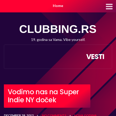
Home
19. godina sa Vama. Vibe yourself.
VESTI
Vodimo nas na Super
Indie NY doček
DECEMBER 28, 2012
NO COMMENTS
NOVA GODINA
•
•