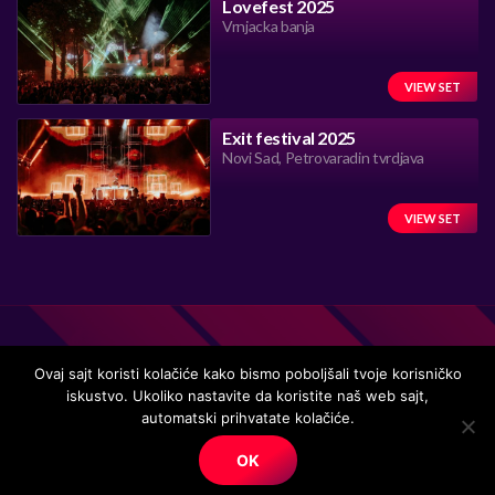
Lovefest 2025
Vrnjacka banja
VIEW SET
Exit festival 2025
Novi Sad, Petrovaradin tvrdjava
VIEW SET
Ovaj sajt koristi kolačiće kako bismo poboljšali tvoje korisničko
iskustvo. Ukoliko nastavite da koristite naš web sajt,
Handmade in Serbia 15 years ago, while listening to the great
automatski prihvatate kolačiće.
music.
OK
© Copyright. All right reserved.