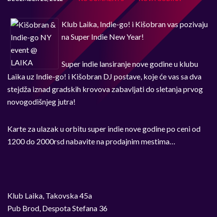
Klub Laika, Indie-go! i Kišobran vas pozivaju
na Super Indie New Year!
Super indie lansiranje nove godine u klubu
Laika uz Indie-go! i Kišobran DJ postave, koje će vas sa dva
stejdža iznad gradskih krovova zabavljati do sletanja prvog
novogodišnjeg jutra!
Karte za ulazak u orbitu super indie nove godine po ceni od
1200 do 2000rsd nabavite na prodajnim mestima…
Klub Laika, Takovska 45a
Pub Brod, Despota Stefana 36