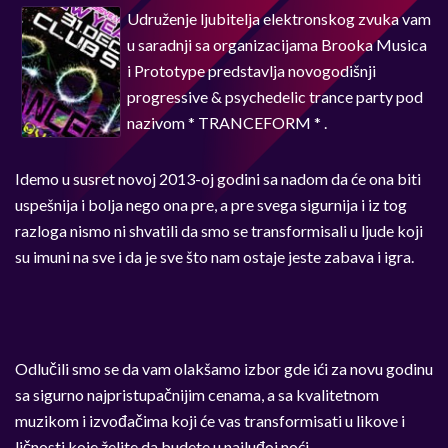
Udruženje ljubitelja elektronskog zvuka vam
u saradnji sa organizacijama Brooka Musica
i Prototype predstavlja novogodišnji
progressive & psychedelic trance party pod
nazivom * TRANCEFORM * .
Idemo u susret novoj 2013-oj godini sa nadom da će ona biti
uspešnija i bolja nego ona pre, a pre svega sigurnija i iz tog
razloga nismo ni shvatili da smo se transformisali u ljude koji
su imuni na sve i da je sve što nam ostaje jeste zabava i igra.
Odlučili smo se da vam olakšamo izbor gde ići za novu godinu
sa sigurno najpristupačnijim cenama, a sa kvalitetnom
muzikom i izvođačima koji će vas transformisati u likove i
ličnosti koje želite da budete u najluđoj noći.