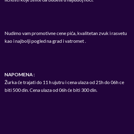
Nudimo vam promotivne cene pića, kvalitetan zvuk i rasvetu
kao i najbolji pogled na grad i vatromet .
NAPOMENA :
Žurka će trajati do 11 h ujutru i cena ulaza od 21h do 06h ce
biti 500 din. Cena ulaza od 06h će biti 300 din.