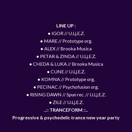
LINE UP :
● IGOR // U.Lj.E.Z.
● MARE // Prototype org.
● ALEX // Brooka Musica
● PETAR & ZINDA // U.Lj.E.Z.
● CHEDA & LUKA // Brooka Musica
● CUNE // U.Lj.E.Z.
● KOMNA // Prototype org.
● PECINAC // Psychofusion org.
● RISING DAWN // Spun rec. // U.Lj.E.Z.
● ZILE // U.Lj.E.Z.
..:: TRANCEFORM ::..
Progressive & psychedelic trance new year party