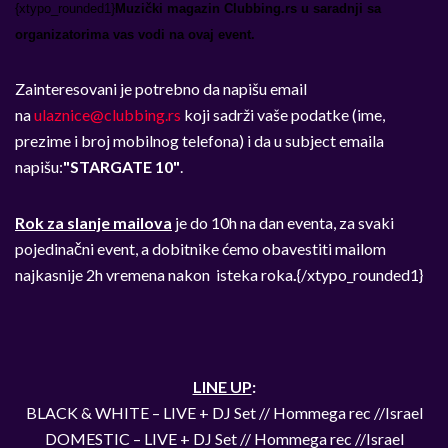
{xtypo_rounded1}
Muzički magazin Clubbing.rs u saradnji sa
organizatorima vas vodi na ovaj event.
Zainteresovani je potrebno da napišu email
na
ulaznice@clubbing.rs
koji sadrži vaše podatke (ime,
prezime i broj mobilnog telefona) i da u subject emaila
napišu:
"STARGATE 10"
.
Rok za slanje mailova
je do 10h na dan eventa, za svaki
pojedinačni event, a dobitnike ćemo obavestiti mailom
najkasnije 2h vremena nakon isteka roka
.
{/xtypo_rounded1}
LINE UP
:
BLACK & WHITE – LIVE + DJ Set // Hommega rec //Israel
DOMESTIC – LIVE + DJ Set // Hommega rec //Israel