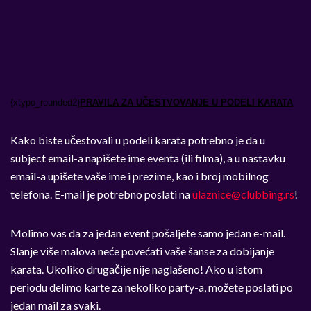
{xtypo_rounded2}
PRAVILA ZA UČESTVOVANJE U PODELI KARATA
Kako biste učestovali u podeli karata potrebno je da u
subject email-a napišete ime eventa (ili filma), a u nastavku
email-a upišete vaše ime i prezime, kao i broj mobilnog
telefona. E-mail je potrebno poslati na
ulaznice@clubbing.rs
!
Molimo vas da za jedan event pošaljete samo jedan e-mail.
Slanje više malova neće povećati vaše šanse za dobijanje
karata. Ukoliko drugačije nije naglašeno! Ako u istom
periodu delimo karte za nekoliko party-a, možete poslati po
jedan mail za svaki.