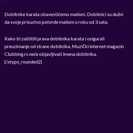
Dobitnike karata obavestićemo mailom. Dobitnici su dužni
da svoje prisustvo potvrde mailom u roku od 3 sata.
Kako bi zaštitili prava dobitnika karata i osigurali
preuzimanje od strane dobitnika, Muzički internet magazin
Clubbing.rs neće objavljivati imena dobitnika.
{/xtypo_rounded2}