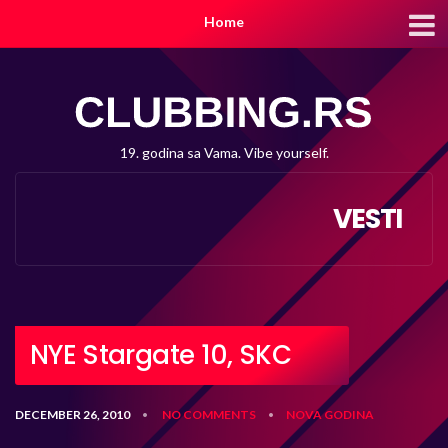
Home
19. godina sa Vama. Vibe yourself.
VESTI
NYE Stargate 10, SKC
DECEMBER 26, 2010
NO COMMENTS
NOVA GODINA
•
•