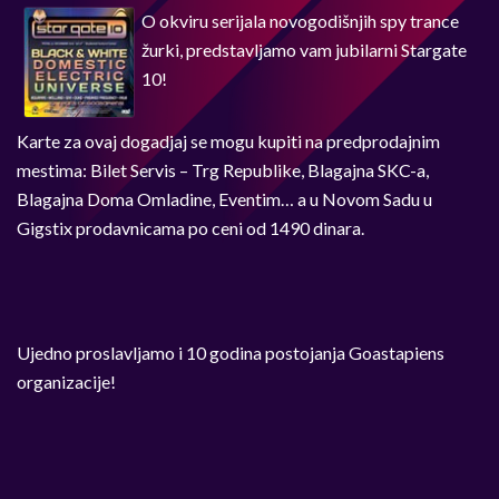
O okviru serijala novogodišnjih spy trance
žurki, predstavljamo vam jubilarni Stargate
10!
Karte za ovaj dogadjaj se mogu kupiti na predprodajnim
mestima: Bilet Servis – Trg Republike, Blagajna SKC-a,
Blagajna Doma Omladine, Eventim… a u Novom Sadu u
Gigstix prodavnicama po ceni od 1490 dinara.
Ujedno proslavljamo i 10 godina postojanja Goastapiens
organizacije!