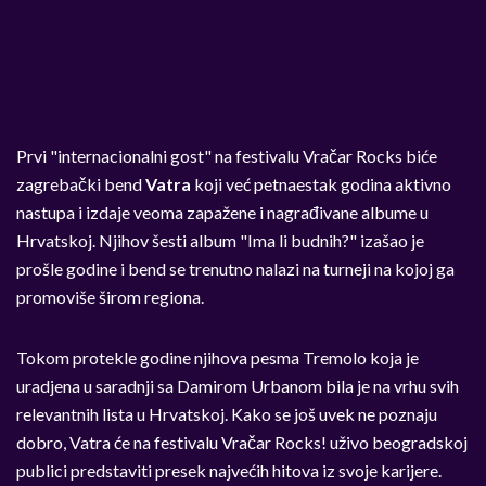
Prvi "internacionalni gost" na festivalu Vračar Rocks biće
zagrebački bend
Vatra
koji već petnaestak godina aktivno
nastupa i izdaje veoma zapažene i nagrađivane albume u
Hrvatskoj. Njihov šesti album "Ima li budnih?" izašao je
prošle godine i bend se trenutno nalazi na turneji na kojoj ga
promoviše širom regiona.
Tokom protekle godine njihova pesma Tremolo koja je
uradjena u saradnji sa Damirom Urbanom bila je na vrhu svih
relevantnih lista u Hrvatskoj. Kako se još uvek ne poznaju
dobro, Vatra će na festivalu Vračar Rocks! uživo beogradskoj
publici predstaviti presek najvećih hitova iz svoje karijere.