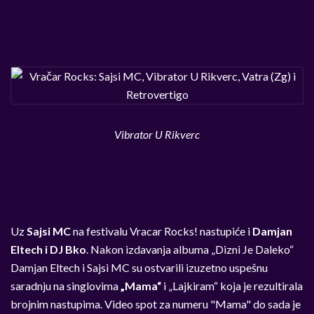
Vibrator U Rikverc
Uz
Sajsi MC
na festivalu Vracar Rocks! nastupiće i
Damjan
Eltech i DJ Bko
. Nakon izdavanja albuma „Dizni Je Daleko“
Damjan Eltech i Sajsi MC su ostvarili izuzetno uspešnu
saradnju na singlovima
„Mama“
i „Lajkiram“ koja je rezultirala
brojnim nastupima. Video spot za numeru "Mama" do sada je