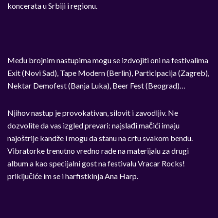
koncerata u Srbiji i regionu.
Među brojnim nastupima mogu se izdvojiti oni na festivalima
Exit (Novi Sad), Tape Modern (Berlin), Participacija (Zagreb),
Nektar Demofest (Banja Luka), Beer Fest (Beograd)…
Njihov nastup je provokativan, silovit i zavodljiv. Ne
dozvolite da vas izgled prevari: najslađi mačići imaju
najoštrije kandže i mogu da stanu na crtu svakom bendu.
Vibratorke trenutno vredno rade na materijalu za drugi
album a kao specijalni gost na festivalu Vracar Rocks!
priključiće im se i harfistkinja Ana Harp.