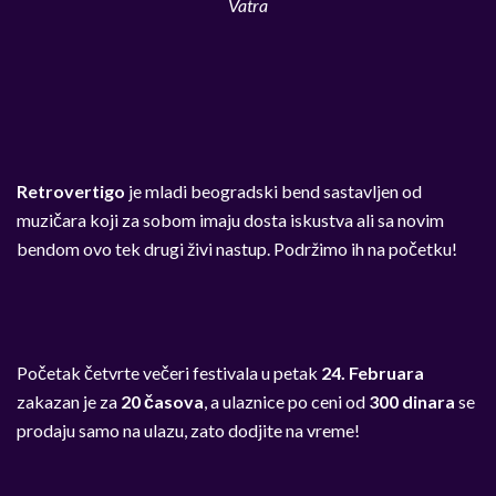
Vatra
Retrovertigo
je mladi beogradski bend sastavljen od
muzičara koji za sobom imaju dosta iskustva ali sa novim
bendom ovo tek drugi živi nastup. Podržimo ih na početku!
Početak četvrte večeri festivala u petak
24. Februara
zakazan je za
20 časova
, a ulaznice po ceni od
300 dinara
se
prodaju samo na ulazu, zato dodjite na vreme!