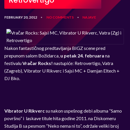
Retrovertigo
FEBRUARY 20, 2012
NO COMMENTS
NAJAVE
•
•
Nakon fantastičnog predtavljanja BIGZ scene pred
prepunom salom Božidarca,
u petak 24. februara
na
festivalu
Vračar Rocks!
nastupiće: Retrovertigo, Vatra
(Zagreb), Vibrator U Rikverc i Sajsi MC + Damjan Eltech +
DJ Bko.
Vibrator U Rikverc
su nakon uspešnog debi albuma “Samo
površno” i laskave titule hita godine 2011. na Diskomeru
Studija B sa pesmom “Neko nema ni to”, održale veliki broj