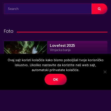
SEARCH
FOR:
Foto
Lovefest 2025
Vrnjacka banja
Ovaj sajt koristi kolačiće kako bismo poboljšali tvoje korisničko
VIEW SET
iskustvo. Ukoliko nastavite da koristite naš web sajt,
automatski prihvatate kolačiće.
Exit festival 2025
Novi Sad, Petrovaradin tvrdjava
OK
VIEW SET