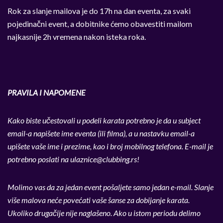
Rok za slanje mailova je do 17h na dan eventa, za svaki
pojedinačni event, a dobitnike ćemo obavestiti mailom
najkasnije 2h vremena nakon isteka roka.
PRAVILA I NAPOMENE
Kako biste učestovali u podeli karata potrebno je da u subject
email-a napišete ime eventa (ili filma), a u nastavku email-a
upišete vaše ime i prezime, kao i broj mobilnog telefona. E-mail je
potrebno poslati na
ulaznice@clubbing.rs
!
Molimo vas da za jedan event pošaljete samo jedan e-mail. Slanje
više malova neće povećati vaše šanse za dobijanje karata.
Ukoliko drugačije nije naglašeno. Ako u istom periodu delimo