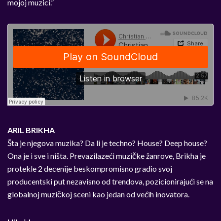
mojoj muzici.”
ARIL BRIKHA
Šta je njegova muzika? Da li je techno? House? Deep house?
Ona je i sve i ništa. Prevazilazeći muzičke žanrove, Brikha je
protekle 2 decenije beskompromisno gradio svoj
producentski put nezavisno od trendova, pozicionirajući se na
globalnoj muzičkoj sceni kao jedan od većih inovatora.