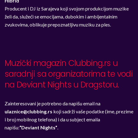
Hibrid
Producent i DJ iz Sarajeva koji svojom produkcijom muzike
želi da, služeći se emocijama, dubokim i ambijentalnim
zvukovima, oblikuje prepoznatljivu muziku za ples.
Muzički magazin Clubbing.rs u
saradnji sa organizatorima te vodi
na Deviant Nights u Dragstoru.
Zainteresovani je potrebno da napišu email na
ulaznice@clubbing.rs
koji sadrži vaše podatke (ime, prezime
i broj mobilnog telefona) i da u subject emaila
napišu:
“Deviant Nights”
.