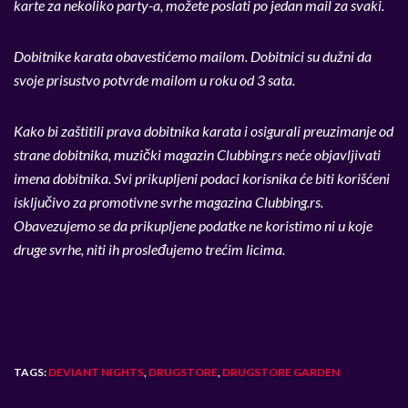
karte za nekoliko party-a, možete poslati po jedan mail za svaki.
Dobitnike karata obavestićemo mailom. Dobitnici su dužni da
svoje prisustvo potvrde mailom u roku od 3 sata.
Kako bi zaštitili prava dobitnika karata i osigurali preuzimanje od
strane dobitnika, muzički magazin Clubbing.rs neće objavljivati
imena dobitnika. Svi prikupljeni podaci korisnika će biti korišćeni
isključivo za promotivne svrhe magazina Clubbing.rs.
Obavezujemo se da prikupljene podatke ne koristimo ni u koje
druge svrhe, niti ih prosleđujemo trećim licima.
TAGS:
DEVIANT NIGHTS
,
DRUGSTORE
,
DRUGSTORE GARDEN