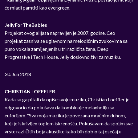
će mladi pamtiti kao evergreen.
JellyForTheBabies
Projekat ovog alijasa napravljen je 2007. godine. Ceo
projekat zasniva se uglavnom na melodičnim zvukovima sa
puno vokala zamijenjenih u tri različita žana, Deep,
Progressive i Tech House. Jelly doslovno živi za muziku.
30. Jun 2018
CHRISTIAN LOEFFLER
Kada su ga pitali da opiše svoju muziku, Christian Loeffler je
odgovorio da pokušava da kombinuje melanholiju sa
euforijom. “Sva moja muzika je povezana mračnim duhom,
koji je iskrivljen toplom iskrenošću. Pokušavam da spojim sve
vrste različitih boja akustike kako bih dobio taj osećaj u