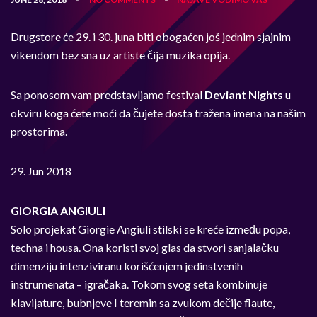
Drugstore će 29. i 30. juna biti obogaćen još jednim sjajnim
vikendom bez sna uz artiste čija muzika opija.
Sa ponosom vam predstavljamo festival
Deviant Nights
u
okviru koga ćete moći da čujete dosta tražena imena na našim
prostorima.
29. Jun 2018
GIORGIA ANGIULI
Solo projekat Giorgie Angiuli stilski se kreće između popa,
techna i housa. Ona koristi svoj glas da stvori sanjalačku
dimenziju intenziviranu korišćenjem jedinstvenih
instrumenata – igračaka. Tokom svog seta kombinuje
klavijature, bubnjeve I teremin sa zvukom dečije flaute,