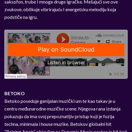
saksofon, trube I mnoge druge igračke. Mešajući sve ove
zvukove, oblikuje vibrirajuću I energetsku melodiju koja
podstiče na igru.
BETOKO
Betoko poseduje gen
ijalan muzički um te kao takav je u
centru međunarodne muzičke scene. Njegova rana izdanja
pokazuju da ima svoj prepoznatljiv pristup koji je fuzija
techna, minimala i house muzike. Betokov globalni hit
“Raining Again” objavljen na Dynamic Music postao je hit koji