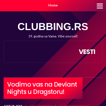
Home
19. godina sa Vama. Vibe yourself.
VESTI
Vodimo vas na Deviant
Nights u Dragstoru!
JUNE 28, 2018
NO COMMENTS
NAJAVE
VODIMO VAS
•
•