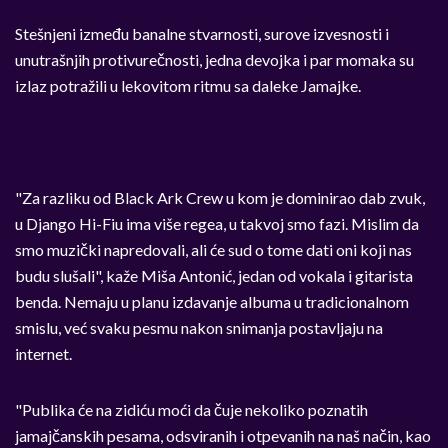
Stešnjeni između banalne stvarnosti, surove izvesnosti i
unutrašnjih protivurečnosti, jedna devojka i par momaka su
izlaz potražili u lekovitom ritmu sa daleke Jamajke.
"Za razliku od Black Ark Crew u kom je dominirao dab zvuk,
u Django Hi-Fiu ima više regea, u takvoj smo fazi. Mislim da
smo muzički napredovali, ali će sud o tome dati oni koji nas
budu slušali", kaže Miša Antonić, jedan od vokala i gitarista
benda. Nemaju u planu izdavanje albuma u tradicionalnom
smislu, već svaku pesmu nakon snimanja postavljaju na
internet.
"Publika će na zidiću moći da čuje nekoliko poznatih
jamajčanskih pesama, odsviranih i otpevanih na naš način, kao