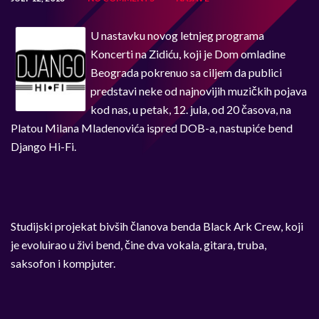
U nastavku novog letnjeg programa
Koncerti na Zidiću, koji je Dom omladine
Beograda pokrenuo sa ciljem da publici
predstavi neke od najnovijih muzičkih pojava
kod nas, u petak, 12. jula, od 20 časova, na
Platou Milana Mladenovića ispred DOB-a, nastupiće bend
Django Hi-Fi.
Studijski projekat bivših članova benda Black Ark Crew, koji
je evoluirao u živi bend, čine dva vokala, gitara, truba,
saksofon i kompjuter.