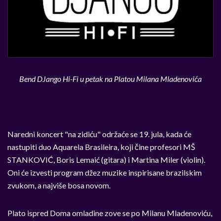
Bend DJango Hi-Fi u petak na Platou Milana Mladenovića
Naredni koncert "na zidiću" održaće se 19. jula, kada će
nastupiti duo Aquarela Brasileira, koji čine profesori MŠ
STANKOVIĆ, Boris Lemaić (gitara) i Martina Miler (violin).
Oni će izvesti program džez muzike inspirisane brazilskim
zvukom, a najviše bosa novom.
Plato ispred Doma omladine zove se po Milanu Mladenoviću,