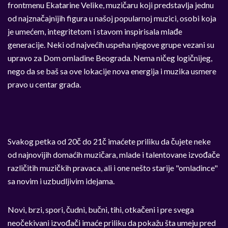
frontmenu Ekatarine Velike, muzičaru koji predstavlja jednu
od najznačajnijih figura u našoj popularnoj muzici, osobi koja
je umećem, integritetom i stavom inspirisala mlađe
generacije. Neki od najvećih uspeha njegove grupe vezani su
upravo za Dom omladine Beograda. Nema ničeg logičnijeg,
nego da se baš sa ove lokacije nova energija i muzika usmere
pravo u centar grada.
Svakog petka od 20č do 21č imaćete priliku da čujete neke
od najnovijih domaćih muzičara, mlade i talentovane izvođače
različitih muzičkih pravaca, ali i one nešto starije "omladince"
sa novim i uzbudljivim idejama.
Novi, brzi, spori, čudni, bučni, tihi, otkačeni i pre svega
neočekivani izvođači imaće priliku da pokažu šta umeju pred