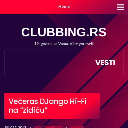
Home
19. godina sa Vama. Vibe yourself.
VESTI
Večeras DJango Hi-Fi
na “zidiću”
JULY 12, 2013
NO COMMENTS
NAJAVE
•
•