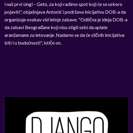
i naš prvi singl – Geto, za koji radimo spot koji će se uskoro
pojaviti", objašnjava Antonić i podržava inicijativu DOB-a da
organizuje ovakav vid letnje zabave. "Odlična je ideja DOB-a
da zabavi Beograđane koji nisu stigli sebi da uplate
aranžamane za letovanje. Nadamo se da će sličnih inicijativa
biti i u budućnosti", ističe on.