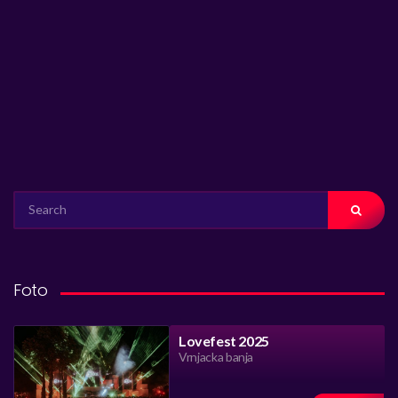
SEARCH
FOR:
Foto
Lovefest 2025
Vrnjacka banja