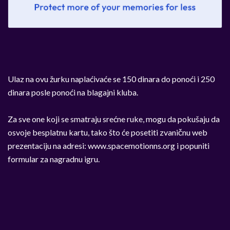
Ulaz na ovu žurku naplaćivaće se 150 dinara do ponoći i 250
dinara posle ponoći na blagajni kluba.
Za sve one koji se smatraju srećne ruke, mogu da pokušaju da
osvoje besplatnu kartu, tako što će posetiti zvaničnu web
prezentaciju na adresi: www.spacemotionns.org i popuniti
formular za nagradnu igru.