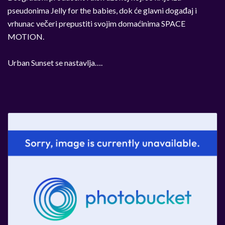
pseudonima Jelly for the babies, dok će glavni događaj i
vrhunac večeri prepustiti svojim domaćinima SPACE
MOTION.
Urban Sunset se nastavlja….