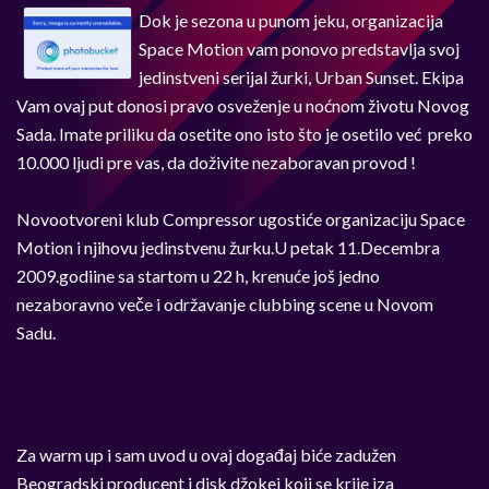
Dok je sezona u punom jeku, organizacija
Space Motion vam ponovo predstavlja svoj
jedinstveni serijal žurki, Urban Sunset. Ekipa
Vam ovaj put donosi pravo osveženje u noćnom životu Novog
Sada. Imate priliku da osetite ono isto što je osetilo već preko
10.000 ljudi pre vas, da doživite nezaboravan provod !
Novootvoreni klub Compressor ugostiće organizaciju Space
Motion i njihovu jedinstvenu žurku.U petak 11.Decembra
2009.godiine sa startom u 22 h, krenuće još jedno
nezaboravno veče i održavanje clubbing scene u Novom
Sadu.
Za warm up i sam uvod u ovaj događaj biće zadužen
Beogradski producent i disk džokej koji se krije iza