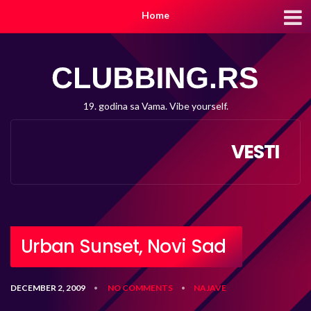
Home
19. godina sa Vama. Vibe yourself.
VESTI
Urban Sunset, Novi Sad
DECEMBER 2, 2009
NO COMMENTS
NAJAVE
•
•