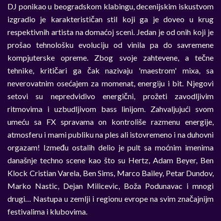
DJ ponikao u beogradskom klabingu, decenijskim iskustvom
izgradio je karakterističan stil koji ga je doveo u krug
respektivnih artista na domaćoj sceni. Jedan je od onih koji je
prošao tehnološku evoluciju od vinila pa do savremene
kompjuterske opreme. Zbog svoje zahtevene, a tečne
tehnike, kritičari ga čak nazivaju 'maestrom' mixa, sa
neverovatnim osećajem za momenat, energiju i bit. Njegovi
setovi su nepredvidivo energični, prožeti zavodljivim
ritmovima i uzbudljivom bass linijom. Zahvaljujući svom
umeću sa FX spravama on kontroliše razmenu energije,
atmosferu i mami publiku na ples ali istovremeno i na duhovni
orgazam! Između ostalih delio je pult sa moćnim imenima
današnje techno scene kao što su Hertz, Adam Beyer, Ben
Klock Cristian Varela, Ben Sims, Marco Bailey, Petar Dundov,
Marko Nastic, Dejan Milicevic, Boža Podunavac i mnogi
drugi… Nastupa u zemlji i regionu evrope na svim značajnijm
festivalima i klubovima.