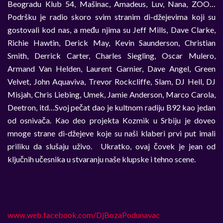
Beogradu Klub 54, Mašinac, Amadeus, Luv, Nana, ZOO…
Podršku je radio skoro svim stranim di-džejevima koji su
gostovali kod nas, a među njima su Jeff Mills, Dave Clarke,
Richie Hawtin, Derick May, Kevin Saunderson, Christian
Smith, Derrick Carter, Charles Siegling, Oscar Mulero,
Armand Van Helden, Laurent Garnier, Dave Angel, Green
Velvet, John Aquaviva, Trevor Rockcliffe, Slam, DJ Hell, DJ
Misjah, Chris Liebing, Umek, Jamie Anderson, Marco Carola,
Deetron, itd…Svoj pečat dao je kultnom radiju B92 kao jedan
od osnivača. Kao deo projekta Kozmik u Srbiju je doveo
mnoge strane di-džejeve koje su naši klaberi prvi put imali
priliku da slušaju uživo. Ukratko, ovaj čovek je jean od
ključnih učesnika u stvaranju naše klupske i tehno scene.
www.web.facebook.com/DjBozaPodunavac