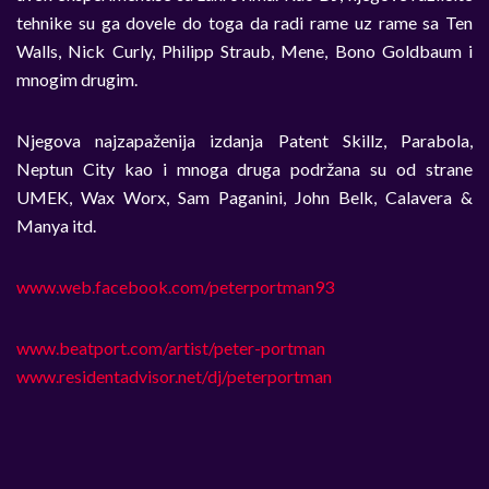
tehnike su ga dovele do toga da radi rame uz rame sa Ten
Walls, Nick Curly, Philipp Straub, Mene, Bono Goldbaum i
mnogim drugim.
Njegova najzapaženija izdanja Patent Skillz, Parabola,
Neptun City kao i mnoga druga podržana su od strane
UMEK, Wax Worx, Sam Paganini, John Belk, Calavera &
Manya itd.
www.web.facebook.com/peterportman93
www.beatport.com/artist/peter-portman
www.residentadvisor.net/dj/peterportman