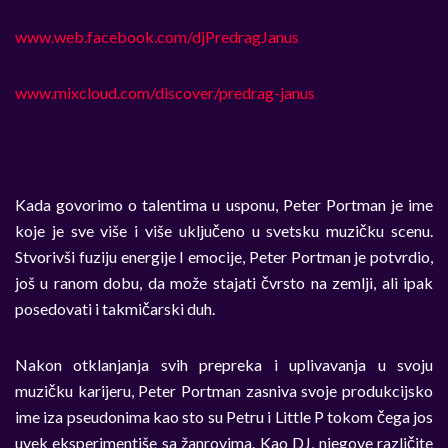
www.web.facebook.com/djPredragJanus
www.mixcloud.com/discover/predrag-janus
Kada govorimo o talentima u usponu, Peter Portman je ime
koje je sve više i više uključeno u svetsku muzičku scenu.
Stvorivši fuziju energije I emocije, Peter Portman je potvrdio,
još u ranom dobu, da može stajati čvrsto na zemlji, ali ipak
posedovati i takmičarski duh.
Nakon otklanjanja svih prepreka i uplivavanja u svoju
muzičku karijeru, Peter Portman zasniva svoje produkcijsko
ime iza pseudonima kao sto su Petru i Little P tokom čega jos
uvek eksperimentiše sa žanrovima. Kao DJ, njegove različite