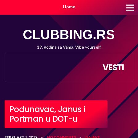
Home
19. godina sa Vama. Vibe yourself.
VESTI
Podunavac, Janus i
Portman u DOT-u
FEBRUARY 1, 2017
NO COMMENTS
NAJAVE
•
•