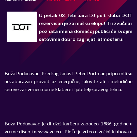
U petak 03. februara DJ pult kluba DOT
rezervisan je za mušku ekipu! Tri zvučna i
poznata imena domaćoj publici će svojim
setovima dobro zagrejati atmosferu!
Boža Podunavac, Predrag Janus i Peter Portman pripremili su
nezaboravan provod uz energične, silovite ali i melodične
setove za sve neumorne klabere i ljubitelje pravog tehna.
Boža Podunavac je di-džej karijeru započeo 1986. godine u
vreme disco i new wave ere. Ploče je vrteo u većini klubova u