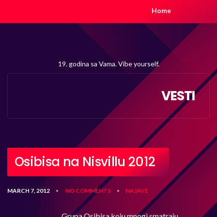
Home
19. godina sa Vama. Vibe yourself.
VESTI
Osibisa na Nisvillu 2012
MARCH 7, 2012
NO COMMENTS
NAJAVE
•
•
Grupa Osibisa koju mnogi smatraju