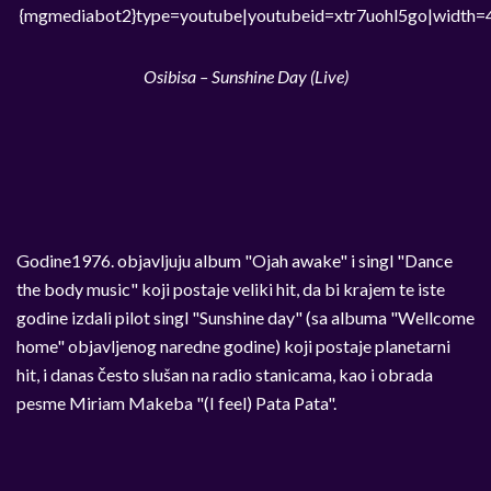
{mgmediabot2}type=youtube|youtubeid=xtr7uohl5go|width=
Osibisa – Sunshine Day (Live)
Godine1976. objavljuju album "Ojah awake" i singl "Dance
the body music" koji postaje veliki hit, da bi krajem te iste
godine izdali pilot singl "Sunshine day" (sa albuma "Wellcome
home" objavljenog naredne godine) koji postaje planetarni
hit, i danas često slušan na radio stanicama, kao i obrada
pesme Miriam Makeba "(I feel) Pata Pata".