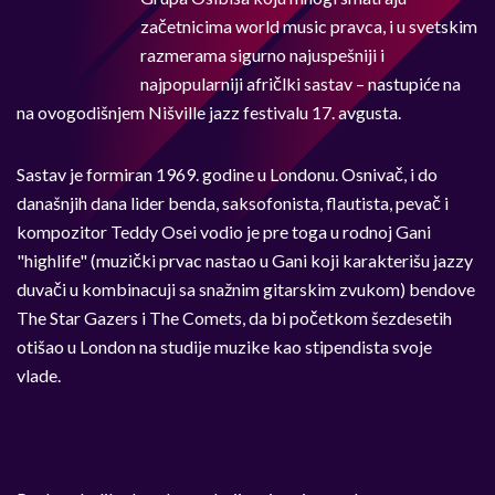
začetnicima world music pravca, i u svetskim
razmerama sigurno najuspešniji i
najpopularniji afričlki sastav – nastupiće na
na ovogodišnjem Nišville jazz festivalu 17. avgusta.
Sastav je formiran 1969. godine u Londonu. Osnivač, i do
današnjih dana lider benda, saksofonista, flautista, pevač i
kompozitor Teddy Osei vodio je pre toga u rodnoj Gani
"highlife" (muzički prvac nastao u Gani koji karakterišu jazzy
duvači u kombinacuji sa snažnim gitarskim zvukom) bendove
The Star Gazers i The Comets, da bi početkom šezdesetih
otišao u London na studije muzike kao stipendista svoje
vlade.