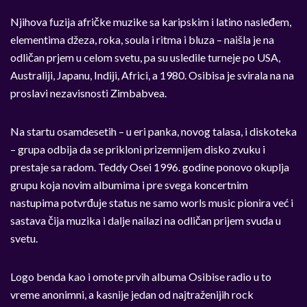
Njihova fuzija afričke muzike sa karipskim i latino nasleđem,
elementima džeza, roka, soula i ritma i bluza – naišla je na
odličan prjem u celom svetu, pa su usledile turneje po USA,
Australiji, Japanu, Indiji, Africi, a 1980. Osibisa je svirala na na
proslavi nezavisnosti Zimbabvea.
Na startu osamdesetih – u eri panka, novog talasa, i diskoteka
– grupa odbija da se prikloni prizemnijem disko zvuku i
prestaje sa radom. Teddy Osei 1996. godine ponovo okuplja
grupu koja novim albumima i pre svega koncertnim
nastupima potvrđuje status ne samo worls music pionira već i
sastava čija muzika i dalje nailazi na odličan prijem svuda u
svetu.
Logo benda kao i omote prvih albuma Osibise radio u to
vreme anonimni, a kasnije jedan od najtraženijih rock