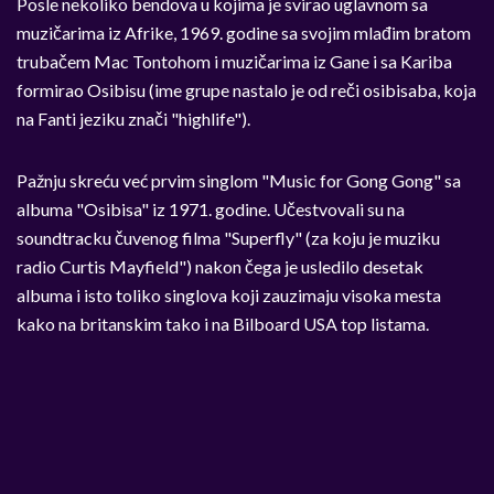
Posle nekoliko bendova u kojima je svirao uglavnom sa
muzičarima iz Afrike, 1969. godine sa svojim mlađim bratom
trubačem Mac Tontohom i muzičarima iz Gane i sa Kariba
formirao Osibisu (ime grupe nastalo je od reči osibisaba, koja
na Fanti jeziku znači "highlife").
Pažnju skreću već prvim singlom "Music for Gong Gong" sa
albuma "Osibisa" iz 1971. godine. Učestvovali su na
soundtracku čuvenog filma "Superfly" (za koju je muziku
radio Curtis Mayfield") nakon čega je usledilo desetak
albuma i isto toliko singlova koji zauzimaju visoka mesta
kako na britanskim tako i na Bilboard USA top listama.