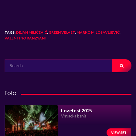
TAGS:
DEJAN MILIĆEVIĆ
,
GREEN VELVET
,
MARKO MILOSAVLJEVIĆ
,
VALENTINO KANZYANI
SEARCH
FOR:
Foto
Lovefest 2025
Vrnjacka banja
VIEW SET