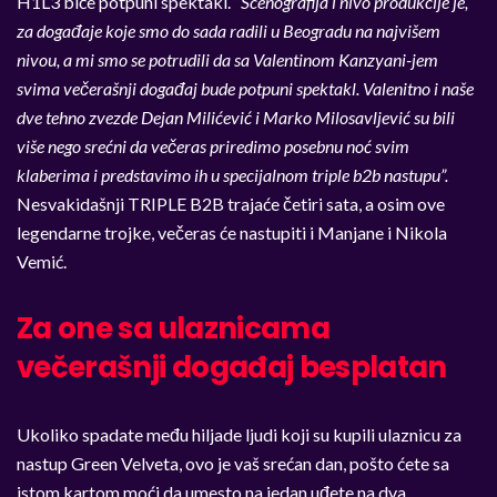
H1L3 biće potpuni spektakl. “
Scenografija i nivo produkcije je,
za događaje koje smo do sada radili u Beogradu na najvišem
nivou, a mi smo se potrudili da sa Valentinom Kanzyani-jem
svima večerašnji događaj bude potpuni spektakl. Valenitno i naše
dve tehno zvezde Dejan Milićević i Marko Milosavljević su bili
više nego srećni da večeras priredimo posebnu noć svim
klaberima i predstavimo ih u specijalnom triple b2b nastupu”.
Nesvakidašnji TRIPLE B2B trajaće četiri sata, a osim ove
legendarne trojke, večeras će nastupiti i Manjane i Nikola
Vemić.
Za one sa ulaznicama
večerašnji događaj besplatan
Ukoliko spadate među hiljade ljudi koji su kupili ulaznicu za
nastup Green Velveta, ovo je vaš srećan dan, pošto ćete sa
istom kartom moći da umesto na jedan uđete na dva