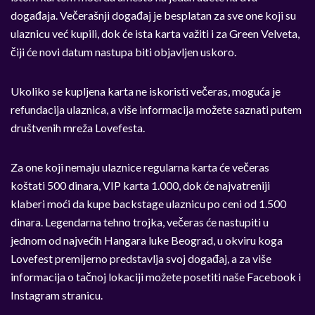
događaja. Večerašnji događaj je besplatan za sve one koji su
ulaznicu već kupili, dok će ista karta važiti i za Green Velveta,
čiji će novi datum nastupa biti objavljen uskoro.
Ukoliko se kupljena karta ne iskoristi večeras, moguća je
refundacija ulaznica, a više informacija možete saznati putem
društvenih mreža Lovefesta.
Za one koji nemaju ulaznice regularna karta će večeras
koštati 500 dinara, VIP karta 1.000, dok će najvatreniji
klaberi moći da kupe backstage ulaznicu po ceni od 1.500
dinara. Legendarna tehno trojka, večeras će nastupiti u
jednom od najvećih Hangara luke Beograd, u okviru koga
Lovefest premijerno predstavlja svoj događaj, a za više
informacija o tačnoj lokaciji možete posetiti naše Facebook i
Instagram stranicu.