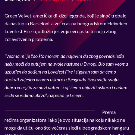
Green Velvet, američka di-džej legenda, koji je sinoć trebalo
da nastupi u Barseloni, a večeras na beogradskom Heineken
Lovefest Fire-u, odložio je svoju evropsku turneju zbog
zdravstvenih problema.
“Veoma mi je žao što moram da najavim da zbog povrede leđa
neću moći da putujem na svoje nastupe u Evropi. Bio sam veoma
uzbuđen da dođem na Lovefest Fire i siguran sam da ćemo
đuskati zajedno veoma uskoro u Beogradu. Sačuvajte svoju
dobru energiju za novi datum, koji ćemo objaviti uskoro i nadam
se da se vidimo ubrzo”
, napisao je Green.
Prema
rečima organizatora, iako je ovo situacija na koju nikako ne
mogu da utiču, ono što večeras sledi u beogradskom hangaru