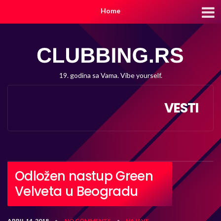
Home
19. godina sa Vama. Vibe yourself.
VESTI
Odložen nastup Green
Velveta u Beogradu
APRIL 14, 2018
NO COMMENTS
NAJAVE
•
•