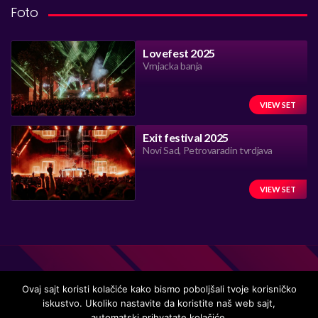
Foto
Lovefest 2025
Vrnjacka banja
VIEW SET
Exit festival 2025
Novi Sad, Petrovaradin tvrdjava
VIEW SET
Ovaj sajt koristi kolačiće kako bismo poboljšali tvoje korisničko
iskustvo. Ukoliko nastavite da koristite naš web sajt,
Handmade in Serbia 15 years ago, while listening to the great
automatski prihvatate kolačiće.