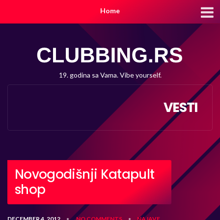
Home
19. godina sa Vama. Vibe yourself.
VESTI
Novogodišnji Katapult
shop
DECEMBER 4, 2012
NO COMMENTS
NAJAVE
•
•