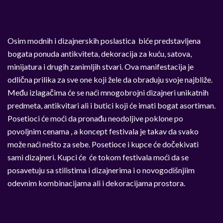
Osim modnih i dizajnerskih poslastica biće predstavljena
bogata ponuda antikviteta, dekoracija za kuću, satova,
minijatura i drugih zanimljih stvari. Ova manifestacija je
odlična prilika za sve one koji žele da obraduju svoje najbliže.
Među izlagačima će se naći mnogobrojni dizajneri unikatnih
predmeta, antikvitari ali i butici koji će imati bogat asortiman.
Posetioci će moći da pronađu neodoljive poklone po
povoljnim cenama , a koncept festivala je takav da svako
može naći nešto za sebe. Posetioce i kupce će dočekivati
sami dizajneri. Kupci će će tokom festivala moći da se
posavetuju sa stilistima i dizajnerima i o novogodišnjiim
odevnim kombinacijama ali i dekoracijama prostora.