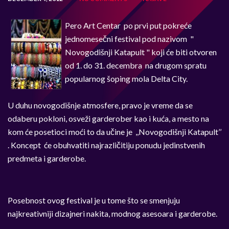
Pero Art Centar po prvi put pokreće
jednomesečni festival pod nazivom "
Novogodišnji Katapult " koji će biti otvoren
od 1. do 31. decembra na drugom spratu
popularnog šoping mola Delta City.
U duhu novogodišnje atmosfere, pravo je vreme da se
odaberu pokloni, osveži garderober kao i kuća, a mesto na
kom će posetioci moći to da učine je ,,Novogodišnji Katapult’’
. Koncept će obuhvatiti najrazličitiju ponudu jedinstvenih
predmeta i garderobe.
Posebnost ovog festival je u tome što se smenjuju
najkreativniji dizajneri nakita, modnog asesoara i garderobe.