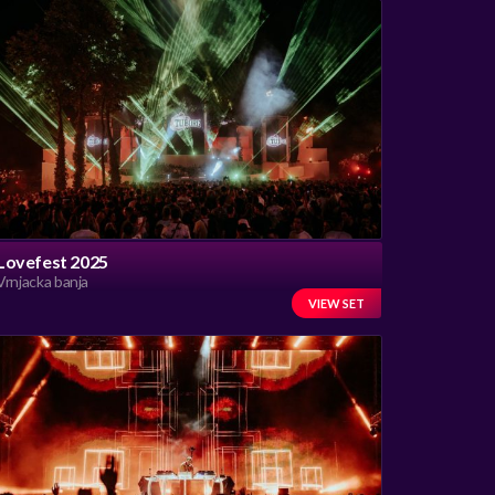
Lovefest 2025
Vrnjacka banja
VIEW SET