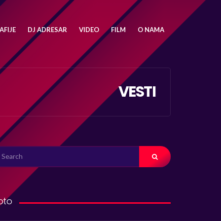
FIJE
DJ ADRESAR
VIDEO
FILM
O NAMA
VESTI
ARCH
R:
oto