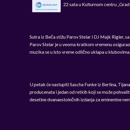
22 sata u Kulturnom centru „Grad
Sutra iz Beča stižu Parov Stelar i DJ Majk Rigler, 
Parov Stelar je u veoma kratkom vremenu osigurao
muzika se u isto vreme odlično uklapa u klubovima, 
U petak će nastupiti Sascha Funke iz Berlina, Tijana 
producenata i jedan od retkih koji se može pohvaliti
desetine dvanaestoinčnih izdanja za eminentne ne