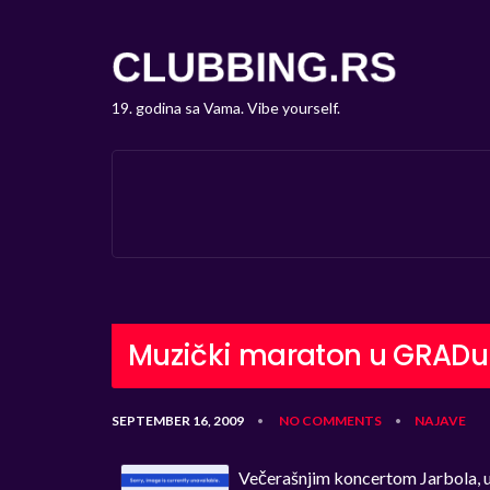
19. godina sa Vama. Vibe yourself.
Muzički maraton u GRADu
SEPTEMBER 16, 2009
NO COMMENTS
NAJAVE
•
•
Večerašnjim koncertom Jarbola, uz 