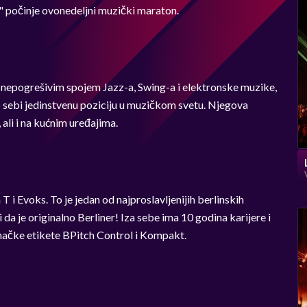
" počinje ovonedeljni muzički maraton.
sa nepogrešivim spojem Jazz-a, Swing-a i elektronske muzike,
 sebi jedinstvenu poziciju u muzičkom svetu. Njegova
ali i na kućnim uređajima.
T i Evoks. To je jedan od najproslavljenijih berlinskih
 da je originalno Berliner! Iza sebe ima 10 godina karijere i
mačke etikete BPitch Control i Kompakt.