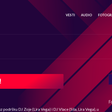
VESTI
AUDIO
FOTOGRA
SE
!
FO
F
podršku DJ Zoje (Lira Vega) i DJ Vlace (Sila, Lira Vega), u