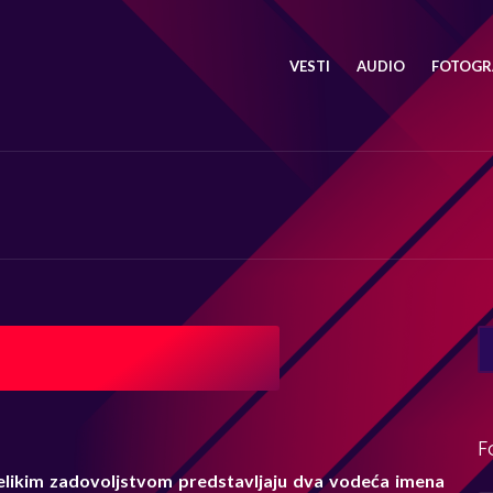
VESTI
AUDIO
FOTOGRA
SE
FO
F
elikim zadovoljstvom predstavljaju dva vodeća imena