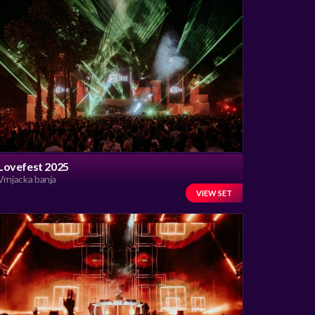
Lovefest 2025
Vrnjacka banja
VIEW SET