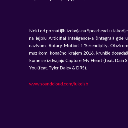
Neki od poznatijih izdanja na Spearhead-u takodje s
na lejblu Articifial Inteligence-a (Integral) gde
nazivom ‘Rotary Motion’ i ‘Serendipity’. Obziro
muzikom, konačno krajem 2016. kruniše dosadašn
kome se izdvajaju Capture My Heart (feat. Dain St
You (feat. Tyler Daley & DRS).
www.soundcloud.com/lukelsb