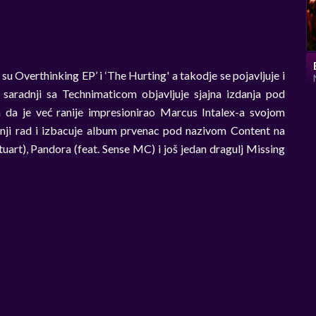
u Overthinking EP’ i ‘The Hurting' a takodje se pojavljuje i
 u saradnji sa Technimaticom objavljuje sjajna izdanja pod
m da je već ranije impresionirao Marcus Intalex-a svojom
ji rad i izbacuje album prvenac pod nazivom Content na
uart), Pandora (feat. Sense MC) i još jedan dragulj Missing