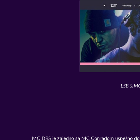
LSB & MC
MC DRS je zajedno sa MC Conradom uspešno dop