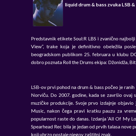
liquid drum & bass zvuka LSB 
Predstavnik etikete Soul:R LBS i zvanično najbolj
View”, trake koja je definitivno obeležila pos
beogradskom publikom 25. februara u klubu DOT
dobro poznata Roll the Drums ekipa: Džonidža, Bit
LSB-ov prvi pohod na drum & bass počeo je ranih
Norviču. Do 2007. godine, kada se završio ovaj s
muzičke produkcije. Svoje prvo izdajnje objavio
Music, nakon čega pravi kratku pauzu za vreme 
popularnost raste do danas. Izdanja ‘All Of My Lo
Spearhead Rec bila je jedan od prvih talasa nove p
koji ubrzo postaje njegov zaštitni znak.