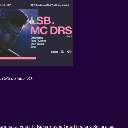
 DRS u klubu DOT
rineo razvoju LTJ Bukem-ovog Good Looking Recordings