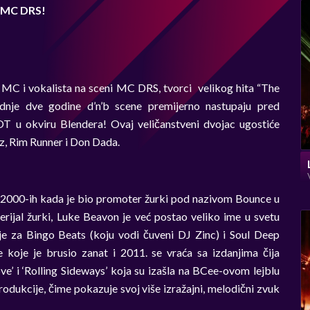
& MC DRS!
i MC i vokalista na sceni MC DRS, tvorci velikog hita “The
lednje dve godine d’n’b scene premijerno nastupaju pred
 u okviru Blendera! Ovaj veličanstveni dvojac ugostiće
z, Rim Runner i Don Dada.
 2000-ih kada je bio promoter žurki pod nazivom Bounce u
erijal žurki, Luke Beavon je već postao veliko ime u svetu
 je za Bingo Beats (koju vodi čuveni DJ Zinc) i Soul Deep
koje je brusio zanat i 2011. se vraća sa izdanjima čija
ve’ i ‘Rolling Sideways’ koja su izašla na BCee-ovom lejblu
rodukcije, čime pokazuje svoj više izražajni, melodični zvuk