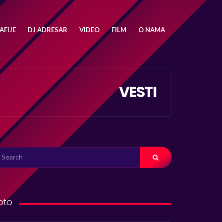
FIJE
DJ ADRESAR
VIDEO
FILM
O NAMA
VESTI
ARCH
R:
oto