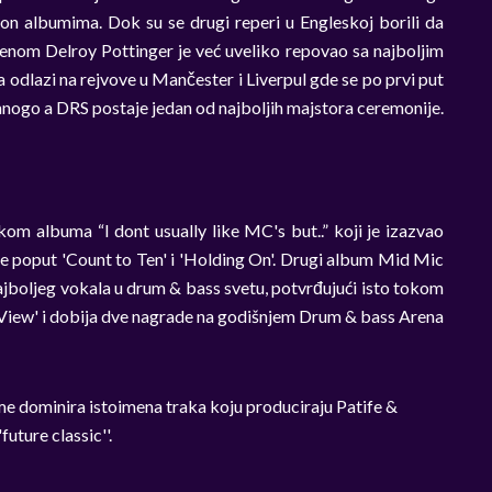
ion albumima. Dok su se drugi reperi u Engleskoj borili da
enom Delroy Pottinger je već uveliko repovao sa najboljim
a odlazi na rejvove u Mančester i Liverpul gde se po prvi put
mnogo a DRS postaje jedan od najboljih majstora ceremonije.
kom albuma “I dont usually like MC's but..” koji je izazvao
me poput 'Count to Ten' i 'Holding On'. Drugi album Mid Mic
ajboljeg vokala u drum & bass svetu, potvrđujući isto tokom
View' i dobija dve nagrade na godišnjem Drum & bass Arena
me dominira istoimena traka koju produciraju Patife &
uture classic''.