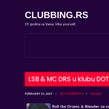
19. godina sa Vama. Vibe yourself.
LSB & MC DRS u klubu DOT
FEBRUARY 21, 2017
NO COMMENTS
NAJAVE
•
•
Roll the Drums & Blender sa v