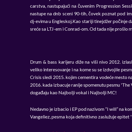
carstva, nastupajući na čuvenim Progression Sess
nastupe na dnb sceni 90-tih, čovek poznat pod im
dj-evima u Engleskoj.Kao stariji tinejdžer počinje d
sreće sa LTJ-em i Conrad-om. Od tada nije prošlo 
Drum & bass karijeru diže na viši nivo 2012. izlas
veliko interesovanje i na kome su se izdvojile pes
Crisis sledi 2015. kojim cementira vodeće mesto n
2016. kada izbacuje ranije spomenutu pesmu 'The 
događaju kao Najbolji vokal i Najbolji MC!
Nedavno je izbacio i EP pod nazivom “I will” na ko
Vangeliez, pesma koja definitivno zaslužuje epitet ''f