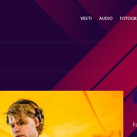
VESTI
AUDIO
FOTOGRA
SE
FO
F