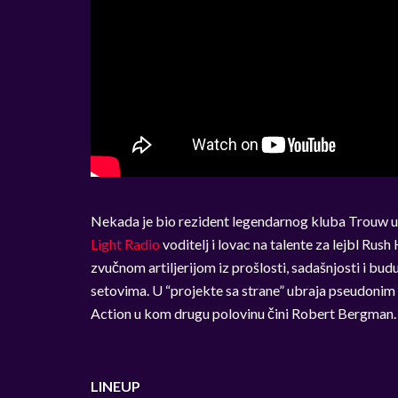
Nekada je bio rezident legendarnog kluba Trouw u
Light Radio
voditelj i lovac na talente za lejbl Ru
zvučnom artiljerijom iz prošlosti, sadašnjosti i bu
setovima. U “projekte sa strane” ubraja pseudonim P
Action u kom drugu polovinu čini Robert Bergman. 2
LINEUP