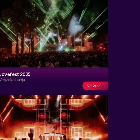
Lovefest 2025
Vrnjacka banja
VIEW SET