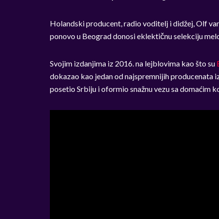
Holandski producent, radio voditelj i didžej, Olf v
ponovo u Beograd donosi eklektičnu selekciju melo
Svojim izdanjima iz 2016. na lejblovima kao što su
dokazao kao jedan od najspremnijih producenata iz
posetio Srbiju i oformio snažnu vezu sa domaćim 