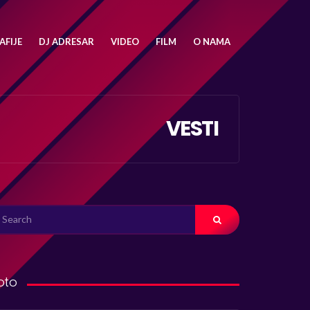
FIJE
DJ ADRESAR
VIDEO
FILM
O NAMA
VESTI
ARCH
R:
oto