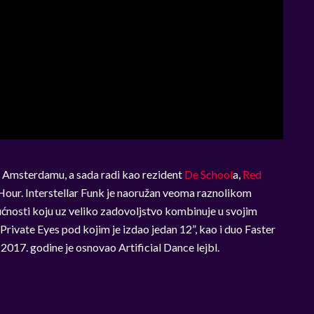
 Amsterdamu, a sada radi kao rezident
De School
a,
Red
sh Hour. Interstellar Funk je naoružan veoma raznolikom
dućnosti koju uz veliko zadovoljstvo kombinuje u svojim
rivate Eyes pod kojim je izdao jedan 12”, kao i duo Faster
017. godine je osnovao Artificial Dance lejbl.