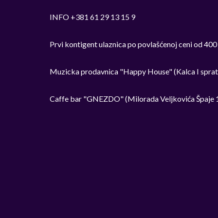
INFO +381 61 29 13 15 9
Prvi kontigent ulaznica po povlašćenoj ceni od 400
Muzicka prodavnica "Happy House" (Kalca I sprat
Caffe bar "GNEZDO" (Milorada Veljkovića Špaje 