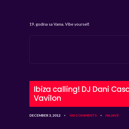
19. godina sa Vama. Vibe yourself.
Ibiza calling! DJ Dani Cas
Vavilon
DECEMBER 3, 2012
NO COMMENTS
NAJAVE
•
•