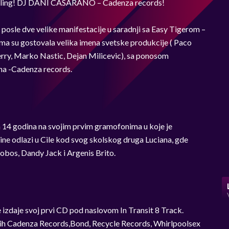
calling! DJ DANI CASARANO – Cadenza records!
le dve velike manifestacije u saradnji sa Easy Tigerom –
ma su gostovala velika imena svetske produkcije ( Paco
rry, Marko Nastic, Dejan Milicevic), sa ponosom
ana -Cadenza records.
ih 14 godina na svojim prvim gramofonima u koje je
ne odlazi u Cile kod svog skolskog druga Luciana, gde
lobos, Dandy Jack i Argenis Brito.
izdaje svoj prvi CD pod naslovom In Transit 8 Track.
lih Cadenza Records,Bond, Recycle Records, Whirlpoolsex