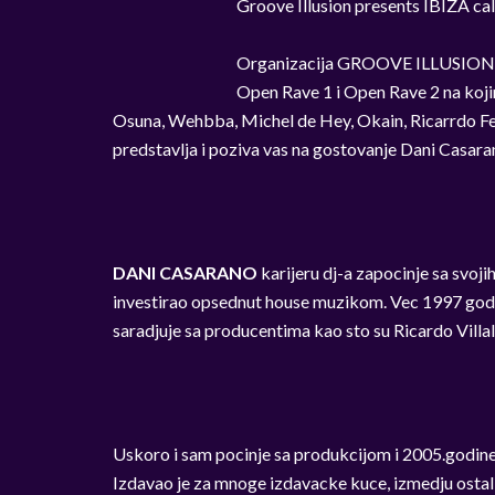
Groove Illusion presents IBIZA 
Organizacija GROOVE ILLUSION pos
Open Rave 1 i Open Rave 2 na koji
Osuna, Wehbba, Michel de Hey, Okain, Ricarrdo Fe
predstavlja i poziva vas na gostovanje Dani Casar
DANI CASARANO
karijeru dj-a zapocinje sa svoj
investirao opsednut house muzikom. Vec 1997 godi
saradjuje sa producentima kao sto su Ricardo Villa
Uskoro i sam pocinje sa produkcijom i 2005.godine 
Izdavao je za mnoge izdavacke kuce, izmedju osta