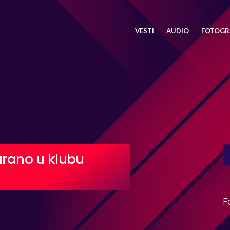
VESTI
AUDIO
FOTOGRA
SE
arano u klubu
FO
F