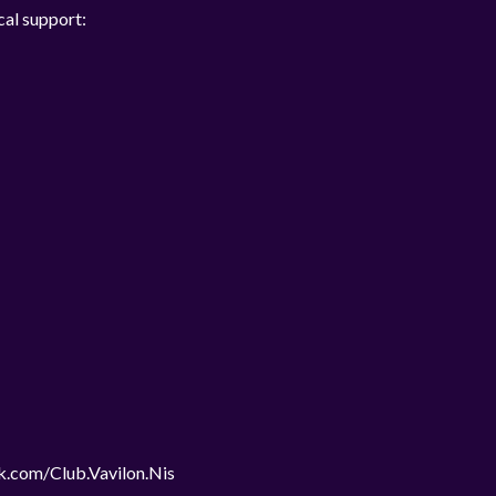
cal support:
.com/Club.Vavilon.Nis