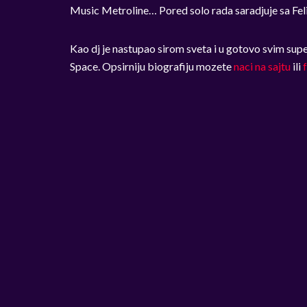
Music Metroline… Pored solo rada saradjuje sa Fe
Kao dj je nastupao sirom sveta i u gotovo svim supe
Space. Opsirniju biografiju mozete
naci na sajtu
ili