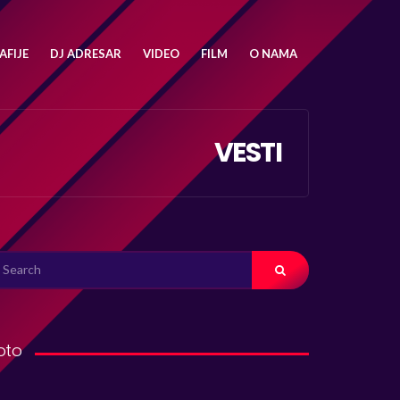
FIJE
DJ ADRESAR
VIDEO
FILM
O NAMA
VESTI
ARCH
R:
oto