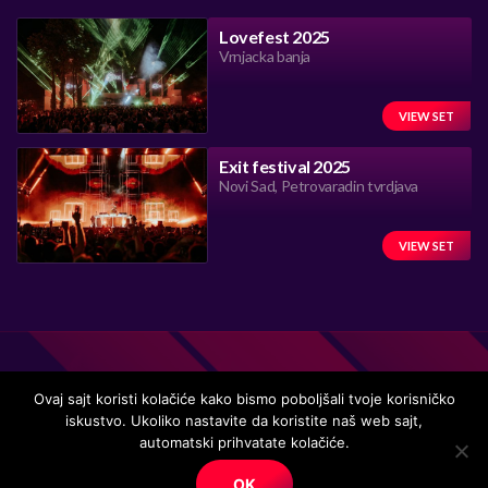
Lovefest 2025
Vrnjacka banja
VIEW SET
Exit festival 2025
Novi Sad, Petrovaradin tvrdjava
VIEW SET
Ovaj sajt koristi kolačiće kako bismo poboljšali tvoje korisničko
iskustvo. Ukoliko nastavite da koristite naš web sajt,
automatski prihvatate kolačiće.
Handmade in Serbia 15 years ago, while listening to the great
music.
OK