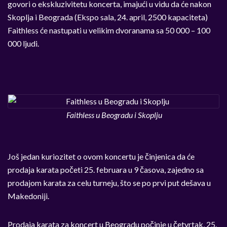
govori o ekskluzivitetu koncerta, imajući u vidu da će nakon
Skoplja i Beograda (Ekspo sala, 24. april, 2500 kapaciteta)
Faithless će nastupati u velikim dvoranama sa 50 000 – 100
000 ljudi.
Faithless u Beogradu i Skoplju
Još jedan kuriozitet o ovom koncertu je činjenica da će
prodaja karata početi 25. februara u 9 časova, zajedno sa
prodajom karata za celu turneju, što se po prvi put dešava u
Makedoniji.
Prodaja karata za koncert u Beogradu počinje u četvrtak, 25.