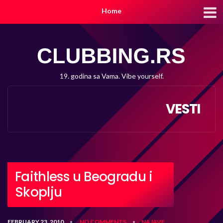
Home
19. godina sa Vama. Vibe yourself.
VESTI
Faithless u Beogradu i
Skoplju
FEBRUARY 23, 2010
NO COMMENTS
NAJAVE
•
•