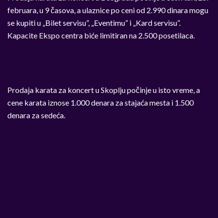
februara, u 9 časova, a ulaznice po ceni od 2.990 dinara mogu
se kupiti u „Bilet servisu”, „Eventimu” i „Kard servisu”.
Kapacite Ekspo centra biće limitiran na 2.500 posetilaca.
Prodaja karata za koncert u Skoplju počinje u isto vreme, a
cene karata iznose 1.000 denara za stajaća mesta i 1.500
denara za sedeća.