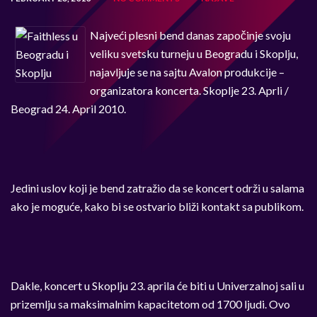
Najveći plesni bend danas započinje svoju
veliku svetsku turneju u Beogradu i Skoplju,
najavljuje se na sajtu Avalon produkcije –
organizatora koncerta. Skoplje 23. Aprli /
Beograd 24. April 2010.
Jedini uslov koji je bend zatražio da se koncert održi u salama
ako je moguće, kako bi se ostvario bliži kontakt sa publikom.
Dakle, koncert u Skoplju 23. aprila će biti u Univerzalnoj sali u
prizemlju sa maksimalnim kapacitetom od 1700 ljudi. Ovo