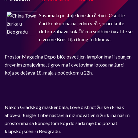
Savamala postaje kineska četvrt. Osetite
čari konkubina na jedno veče, proreknite
dobru zabavu kolačićima sudbine i vratite se
u vreme Brus Lija i kung fu filmova.
Prostor Magacina Depo biće osvetljen lampionima i ispunjen
drevnim zmajevima, tigrovima i cvetovima lotosa na žurci
koja se dešava 18. maja s početkom u 22h.
Nakon Gradskog maskenbala, Love district žurke i Freak
Show-a, Jungle Tribe nastavlja niz inovativnih žurki na našim
prostorima sa konceptom koji do sada nije bio poznat
klupskoj sceni u Beogradu.