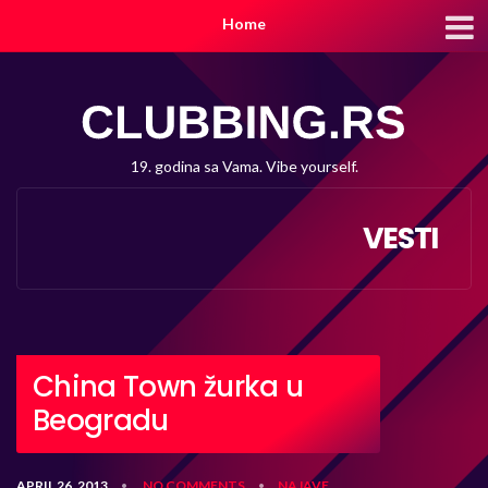
Home
19. godina sa Vama. Vibe yourself.
VESTI
China Town žurka u
Beogradu
APRIL 26, 2013
NO COMMENTS
NAJAVE
•
•