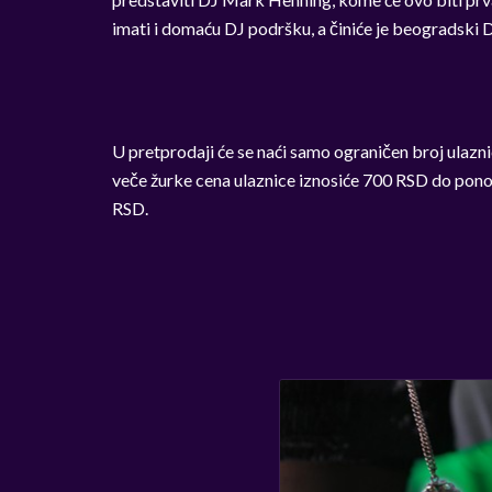
imati i domaću DJ podršku, a činiće je beogradski 
U pretprodaji će se naći samo ograničen broj ulazni
veče žurke cena ulaznice iznosiće 700 RSD do ponoć
RSD.