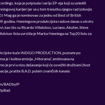
ings, koja je potpisala i seriju EP-eja koji su usledili
ingovoj karijeri jer se u tom trenutku njegov rad izdvojio
 DJ Mag ga je nominovao za jednu od Best of British
09. godinu. Henningove produkcijske radove danas u okviru
evi, kao što su Ricardo Villalobos, Luciano, Akufen, Steve
Advisor lista uvrstila je Marka Henninga na Top20 listu za
rodukcijske kuće INDIGO PRODUCTION, poznate po
jima je i kultna emisija „Hitorama”, emitovana na
je prvi u nizu dešavanja koji će osvežiti društveni život
cije, pratite B.A.D. putem zvaničnih kanala:
com/BADbyIP
/IpBad