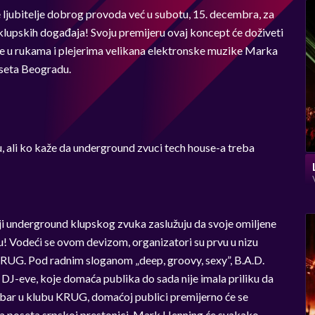
jubitelje dobrog provoda već u subotu, 15. decembra, za
 klupskih događaja! Svoju premijeru ovaj koncept će doživeti
e u rukama i plejerima velikana elektronske muzike Marka
oseta Beogradu.
 ali ko kaže da underground zvuci tech house-a treba
elji underground klupskog zvuka zaslužuju da svoje omiljene
 Vodeći se ovom devizom, organizatori su prvu u nizu
 KRUG. Pod radnim sloganom „deep, groovy, sexy”, B.A.D.
J-eve, koje domaća publika do sada nije imala priliku da
embar u klubu KRUG, domaćoj publici premijerno će se
va poseta srpskoj prestonici. Mark Henning će svakako