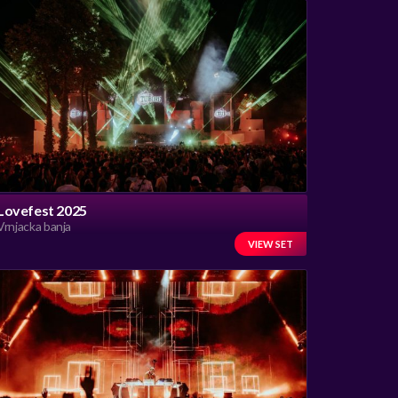
Lovefest 2025
Vrnjacka banja
VIEW SET