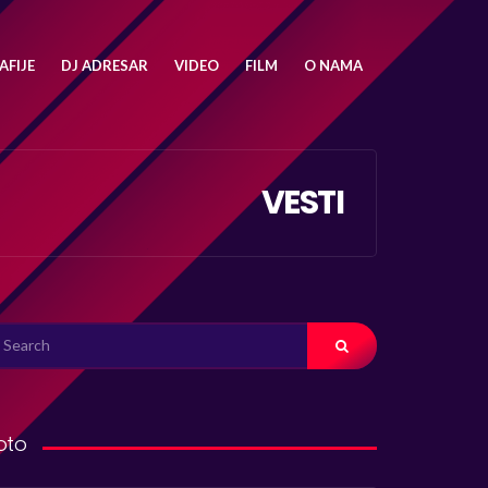
FIJE
DJ ADRESAR
VIDEO
FILM
O NAMA
VESTI
ARCH
R:
oto