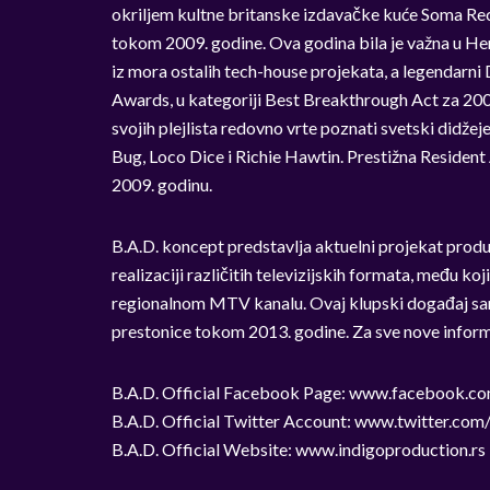
okriljem kultne britanske izdavačke kuće Soma Record
tokom 2009. godine. Ova godina bila je važna u Henn
iz mora ostalih tech-house projekata, a legendarni
Awards, u kategoriji Best Breakthrough Act za 20
svojih plejlista redovno vrte poznati svetski didžej
Bug, Loco Dice i Richie Hawtin. Prestižna Resident 
2009. godinu.
B.A.D. koncept predstavlja aktuelni projekat p
realizaciji različitih televizijskih formata, među ko
regionalnom MTV kanalu. Ovaj klupski događaj samo 
prestonice tokom 2013. godine. Za sve nove informa
B.A.D. Official Facebook Page: www.facebook.
B.A.D. Official Twitter Account: www.twitter.com
B.A.D. Official Website: www.indigoproduction.rs