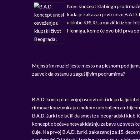
Novi koncept klabinga prodrmaće l
kada je zakazan prvi u nizu B.A.D.
u klubu KRUG, a muzički izbor bić
Henniga, kome će ovo biti prva p
Mejnstrim muzici jeste mesto na plesnom podijumu,
zauvek da ostanu u zagušljivim podrumima?
B.A.D. koncept u svojoj osnovi nosi ideju da ljubit
ritmove konzumiraju u nekom udobnijem ambijentu!
B.A.D. žurki odlučili da smeste u beogradski klub
koncept obećava nesvakidašnju zabavu uz svetske D
čuje. Na prvoj B.A.D. žurki, zakazanoj za 15. dec
predstaviti DJ Mark Henning, kome će ovo biti pr