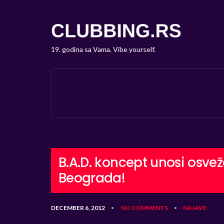
19. godina sa Vama. Vibe yourself.
B.A.D. koncept unosi osvež
Beograda!
DECEMBER 6, 2012
NO COMMENTS
NAJAVE
•
•