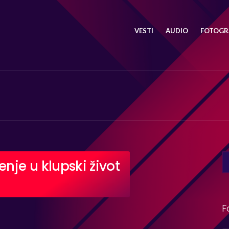
VESTI
AUDIO
FOTOGRA
SE
enje u klupski život
FO
F