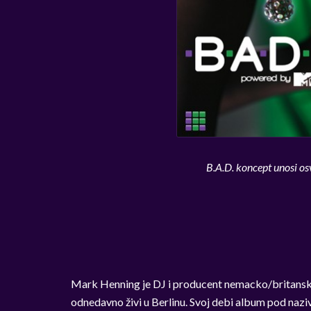
B.A.D. koncept unosi os
Mark Henning je DJ i producent nemacko/britanskog 
odnedavno živi u Berlinu. Svoj debi album pod naz