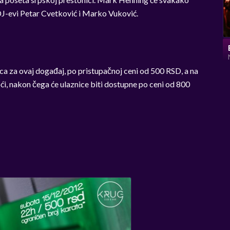
DJ-evi Petar Cvetković i Marko Vuković.
ca za ovaj događaj, po pristupačnoj ceni od 500 RSD, a na
i, nakon čega će ulaznice biti dostupne po ceni od 800