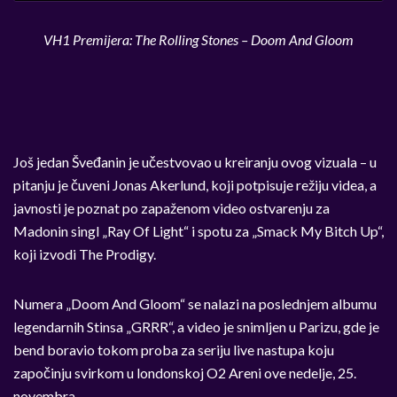
VH1 Premijera: The Rolling Stones – Doom And Gloom
Još jedan Šveđanin je učestvovao u kreiranju ovog vizuala – u
pitanju je čuveni Jonas Akerlund, koji potpisuje režiju videa, a
javnosti je poznat po zapaženom video ostvarenju za
Madonin singl „Ray Of Light“ i spotu za „Smack My Bitch Up“,
koji izvodi The Prodigy.
Numera „Doom And Gloom“ se nalazi na poslednjem albumu
legendarnih Stinsa „GRRR“, a video je snimljen u Parizu, gde je
bend boravio tokom proba za seriju live nastupa koju
započinju svirkom u londonskoj O2 Areni ove nedelje, 25.
novembra.