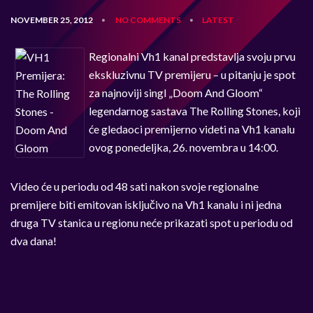
NOVEMBER 25, 2012
NO COMMENTS
LATEST
•
•
Regionalni Vh1 kanal predstavlja svoju prvu
ekskluzivnu TV premijeru – u pitanju je spot
za najnoviji singl „Doom And Gloom“
legendarnog sastava The Rolling Stones, koji
će gledaoci premijerno videti na Vh1 kanalu
ovog ponedeljka, 26. novembra u 14:00.
Video će u periodu od 48 sati nakon svoje regionalne
premijere biti emitovan isključivo na Vh1 kanalu i ni jedna
druga TV stanica u regionu neće prikazati spot u periodu od
dva dana!