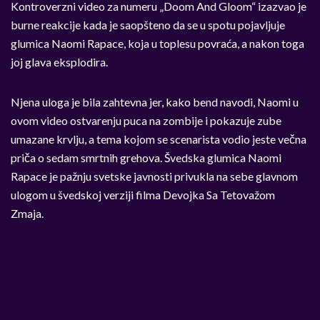
Kontroverzni video za numeru „Doom And Gloom“ izazvao je
burne reakcije kada je saopšteno da se u spotu pojavljuje
glumica Naomi Rapace, koja u toplesu povraća, a nakon toga
joj glava eksplodira.
Njena uloga je bila zahtevna jer, kako bend navodi, Naomi u
ovom video ostvarenju puca na zombije i pokazuje zube
umazane krvlju, a tema kojom se scenarista vodio jeste večna
priča o sedam smrtnih grehova. Švedska glumica Naomi
Rapace je pažnju svetske javnosti privukla na sebe glavnom
ulogom u švedskoj verziji filma Devojka Sa Tetovažom
Zmaja.