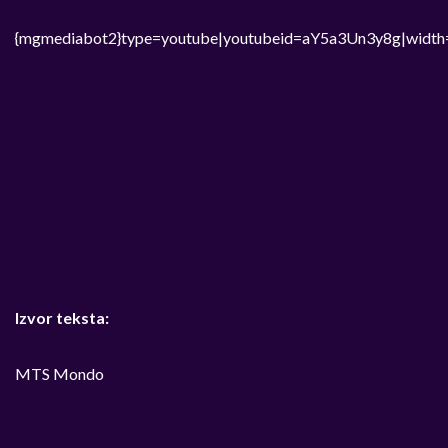
{mgmediabot2}type=youtube|youtubeid=aY5a3Un3y8g|width
Izvor teksta:
MTS Mondo