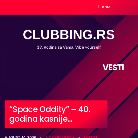
Home
19. godina sa Vama. Vibe yourself.
VESTI
“Space Oddity” – 40.
godina kasnije…
AUGUST 14, 2009
NO COMMENTS
LATEST
•
•