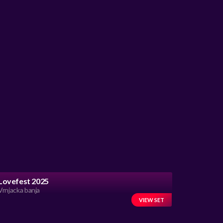
Lovefest 2025
Vrnjacka banja
VIEW SET