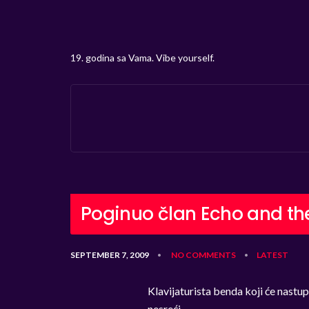
19. godina sa Vama. Vibe yourself.
Poginuo član Echo and t
SEPTEMBER 7, 2009
NO COMMENTS
LATEST
•
•
Klavijaturista benda koji će nastup
nesreći.