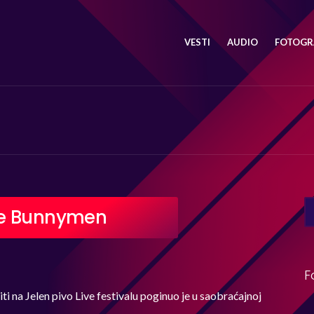
VESTI
AUDIO
FOTOGRA
SE
he Bunnymen
FO
F
iti na Jelen pivo Live festivalu poginuo je u saobraćajnoj