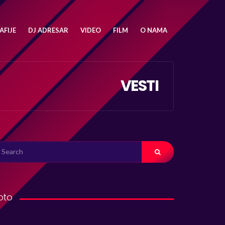
FIJE
DJ ADRESAR
VIDEO
FILM
O NAMA
VESTI
ARCH
R:
oto