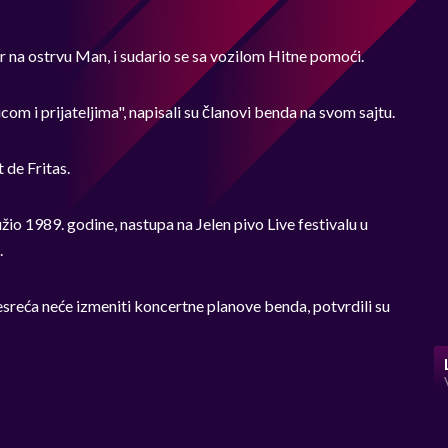
 na ostrvu Man, i sudario se sa vozilom Hitne pomoći.
m i prijateljima", napisali su članovi benda na svom sajtu.
 de Fritas.
o 1989. godine, nastupa na Jelen pivo Live festivalu u
.
sreća neće izmeniti koncertne planove benda, potvrdili su