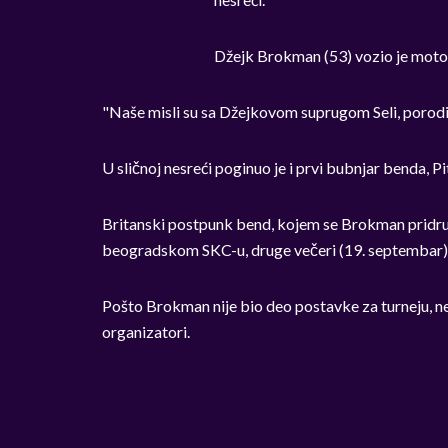
Džejk Brokman (53) vozio je motor
"Naše misli su sa Džejkovom suprugom Seli, porodico
U sličnoj nesreći poginuo je i prvi bubnjar benda, Pit
Britanski postpunk bend, kojem se Brokman pridruži
beogradskom SKC-u, druge večeri (19. septembar)
Pošto Brokman nije bio deo postavke za turneju, ne
organizatori.