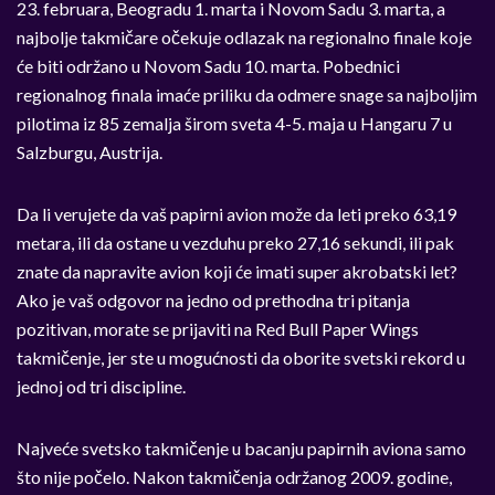
23. februara, Beogradu 1. marta i Novom Sadu 3. marta, a
najbolje takmičare očekuje odlazak na regionalno finale koje
će biti održano u Novom Sadu 10. marta. Pobednici
regionalnog finala imaće priliku da odmere snage sa najboljim
pilotima iz 85 zemalja širom sveta 4-5. maja u Hangaru 7 u
Salzburgu, Austrija.
Da li verujete da vaš papirni avion može da leti preko 63,19
metara, ili da ostane u vezduhu preko 27,16 sekundi, ili pak
znate da napravite avion koji će imati super akrobatski let?
Ako je vaš odgovor na jedno od prethodna tri pitanja
pozitivan, morate se prijaviti na Red Bull Paper Wings
takmičenje, jer ste u mogućnosti da oborite svetski rekord u
jednoj od tri discipline.
Najveće svetsko takmičenje u bacanju papirnih aviona samo
što nije počelo. Nakon takmičenja održanog 2009. godine,