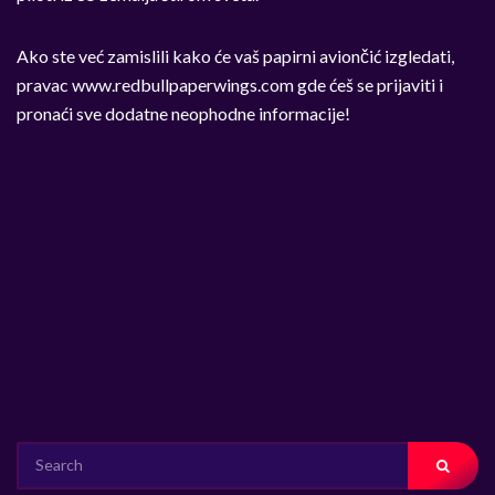
Ako ste već zamislili kako će vaš papirni aviončić izgledati,
pravac www.redbullpaperwings.com gde ćeš se prijaviti i
pronaći sve dodatne neophodne informacije!
SEARCH
FOR: