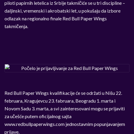
piloti papirnih letelica iz Srbije takmičiće se u tri discipline –
daljinski, vremenski i akrobatski let, u pokušaju da izbore
odlazak na regionalno finale Red Bull Paper Wings
takmičenja.
Red Bull Paper Wings kvalifikacije će se održati u Nišu 22.
februara, Kragujevcu 23. fabruara, Beogradu 1. marta i
Novom Sadu 3. marta, a svi zainteresovani mogu se prijaviti
za učešće putem oficijalnog sajta
www.redbullpaperwings.com jednostavnim popunjavanjem
prijave.