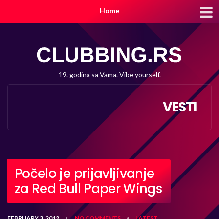
Home
19. godina sa Vama. Vibe yourself.
VESTI
Počelo je prijavljivanje
za Red Bull Paper Wings
FEBRUARY 3, 2012
NO COMMENTS
LATEST
•
•