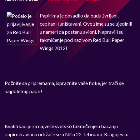
Papirima je dosadilo da budu žvrljani,
cepkani i uništavani. Ove zime su se ujedinili
u nameri da postanu avioni. Napravili su
takmičenje pod nazivom Red Bull Paper
Wings 2012!
Počnite sa pripremama, ispraznite vaše fioke, jer traži se
najpoletniji papir!
Kvalifikacije za najveće svetsko takmičenje u bacanju
papirnih aviona održaće se u Nišu 22. februara, Kragujevcu