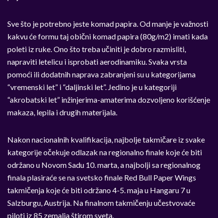
Sve što je potrebno jeste komad papira. Od manje je važnosti
kakvu će formu taj obični komad papira (80g/m2) imati kada
poleti iz ruke. Ono što treba učiniti je dobro razmisliti,
napraviti letelicu i isprobati aerodinamiku. Svaka vrsta
pomoći ili dodatnih naprava zabranjeni su u kategorijama
“vremenski let” i “daljinski let”. Jedino je u kategoriji
“akrobatski let” inžinjerima-amaterima dozvoljeno korišćenje
makaza, lepila i drugih materijala.
Nakon nacionalnih kvalifikacija, najbolje takmičare iz svake
kategorije očekuje odlazak na regionalno finale koje će biti
održano u Novom Sadu 10. marta, a najbolji sa regionalnog
finala plasiraće se na svetsko finale Red Bull Paper Wings
takmičenja koje će biti održano 4-5. maja u Hangaru 7 u
Salzburgu, Austrija. Na finalnom takmičenju učestvovaće
piloti iz 85 zemalja štirom sveta.