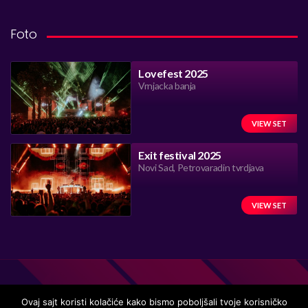
Foto
Lovefest 2025
Vrnjacka banja
VIEW SET
Exit festival 2025
Novi Sad, Petrovaradin tvrdjava
VIEW SET
Ovaj sajt koristi kolačiće kako bismo poboljšali tvoje korisničko