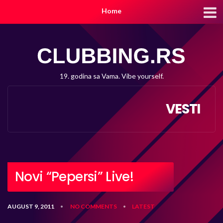
Home
19. godina sa Vama. Vibe yourself.
VESTI
Novi “Pepersi” Live!
AUGUST 9, 2011
NO COMMENTS
LATEST
•
•