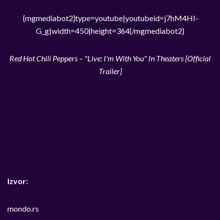
{mgmediabot2}type=youtube|youtubeid=j7hM4HI-
G_g|width=450|height=364{/mgmediabot2}
Red Hot Chili Peppers – "Live: I'm With You" In Theaters [Official
Trailer]
Izvor:
mondo.rs