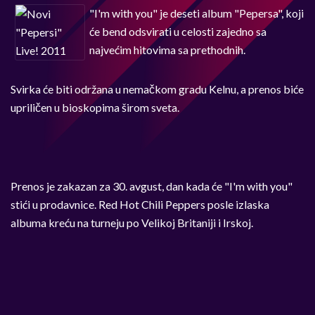
"I'm with you" je deseti album "Pepersa", koji
će bend odsvirati u celosti zajedno sa
najvećim hitovima sa prethodnih.
Svirka će biti održana u nemačkom gradu Kelnu, a prenos biće
upriličen u bioskopima širom sveta.
Prenos je zakazan za 30. avgust, dan kada će "I'm with you"
stići u prodavnice. Red Hot Chili Peppers posle izlaska
albuma kreću na turneju po Velikoj Britaniji i Irskoj.