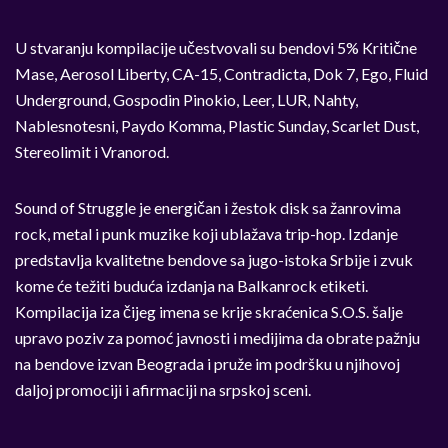
U stvaranju kompilacije učestvovali su bendovi 5% Kritične
Mase, Aerosol Liberty, CA-15, Contradicta, Dok 7, Ego, Fluid
Underground, Gospodin Pinokio, Leer, LUR, Nahty,
Nablesnotesni, Paydo Komma, Plastic Sunday, Scarlet Dust,
Stereolimit i Vranorod.
Sound of Struggle je energičan i žestok disk sa žanrovima
rock, metal i punk muzike koji ublažava trip-hop. Izdanje
predstavlja kvalitetne bendove sa jugo-istoka Srbije i zvuk
kome će težiti buduća izdanja na Balkanrock etiketi.
Kompilacija iza čijeg imena se krije skraćenica S.O.S. šalje
upravo poziv za pomoć javnosti i medijima da obrate pažnju
na bendove izvan Beograda i pruže im podršku u njihovoj
daljoj promociji i afirmaciji na srpskoj sceni.