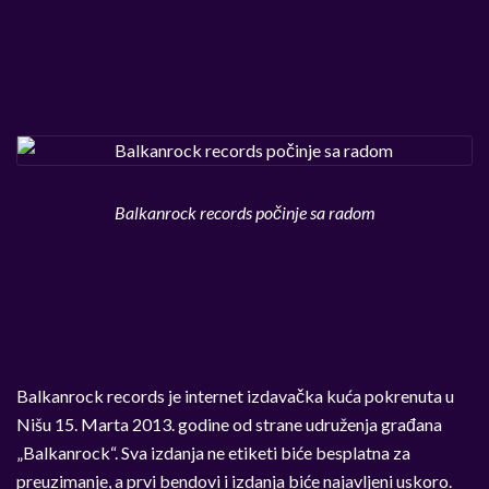
Balkanrock records počinje sa radom
Balkanrock records je internet izdavačka kuća pokrenuta u
Nišu 15. Marta 2013. godine od strane udruženja građana
„Balkanrock“. Sva izdanja ne etiketi biće besplatna za
preuzimanje, a prvi bendovi i izdanja biće najavljeni uskoro.