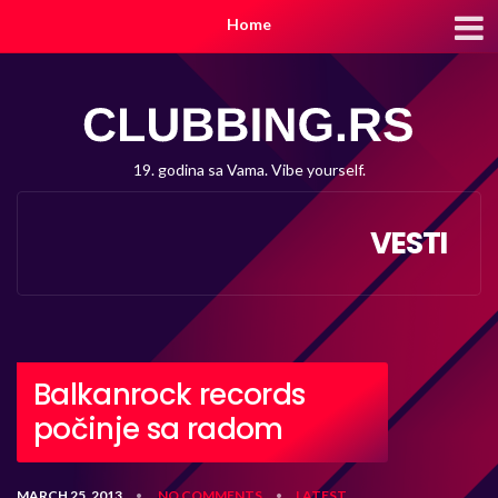
Home
19. godina sa Vama. Vibe yourself.
VESTI
Balkanrock records
počinje sa radom
MARCH 25, 2013
NO COMMENTS
LATEST
•
•