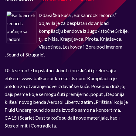
Izdavačka kuća „Balkanrock records“
objavila je za besplatan download
kompilaciju bendova iz Jugo-istočne Srbije,
tj. iz Niša, Kragujevca, Pirota, Knjaževca,
Vlasotinca, Leskovca i Bora pod imenom
„Sound of Struggle“.
Disk se može bepslatno skinuti i preslušati preko sajta
etikete: www.balkanrock-records.com. Kompilacija je
poklon za otvaranje nove izdavačke kuće. Posebnu draž joj
daju pesme koje se mogu čuti premijerno, poput „Deponija
klišea“ novog benda Aerosol Liberty, zatim „Priština“ koju je
Fluid Underground do sada izvodio samo na koncertima.
CA15 i Scarlet Dust takođe su dali nove materijale, kao i
Stereolimit i Contradicta.