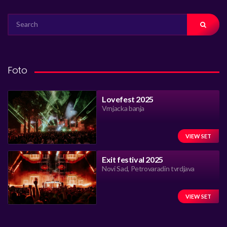
SEARCH
FOR:
Foto
Lovefest 2025
Vrnjacka banja
VIEW SET
Exit festival 2025
Novi Sad, Petrovaradin tvrdjava
VIEW SET