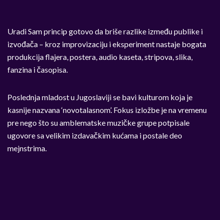
Uradi Sam princip gotovo da briše razlike između publike i
izvođača – kroz improvizaciju i eksperiment nastaje bogata
produkcija flajera, postera, audio kaseta, stripova, slika,
fanzina i časopisa.
Poslednja mladost u Jugoslaviji se bavi kulturom koja je
kasnije nazvana ‘novotalasnom’. Fokus izložbe je na vremenu
pre nego što su amblematske muzičke grupe potpisale
ugovore sa velikim izdavačkim kućama i postale deo
mejnstrima.