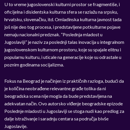
U to vreme jugoslovenski kulturni prostor se fragmentiše, i
oficijelna i disidentska kulturna sfera se razlažu na srpsku,
hrvatsku, slovenačku, itd. Omladinska kulturna javnost tada
još nije deo tog procesa, i predstavljene potkulturne pojave
nemaju nacionalni predznak. “Poslednja mladost u
Jugoslaviji” je naziv za poslednji talas inovacija u integralnom
jugoslovenskom kulturnom prostoru, koje su spajale elitnu i
popularnu kulturu, i uticale na generacije koje su odrastale u
poznim godinama socijalizma.
Fokus na Beograd je načinjen iz praktičnih razloga, budući da
je količina neobrađene relevantne građe tolika da ni
beogradska scena nije mogla da bude predstavljena na
adekvatan način. Ovo autorsko viđenje beogradske epizode
Poslednje mladosti u Jugoslaviji se stoga nudi kao predlog za
dalje istraživanje i saradnju centara sa područja bivše
Jugoslavije.