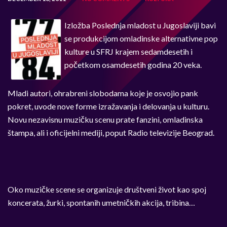
Izložba Poslednja mladost u Jugoslaviji bavi
se produkcijom omladinske alternativne pop
kulture u SFRJ krajem sedamdesetih i
početkom osamdesetih godina 20 veka.
Mladi autori, ohrabreni slobodama koje je osvojio pank
pokret, uvode nove forme izražavanja i delovanja u kulturu.
Novu nezavisnu muzičku scenu prate fanzini, omladinska
štampa, ali i oficijelni mediji, poput Radio televizije Beograd.
Oko muzičke scene se organizuje društveni život kao spoj
koncerata, žurki, spontanih umetničkih akcija, tribina…