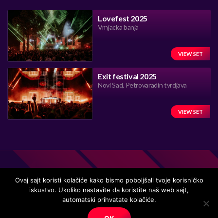
Lovefest 2025
Vrnjacka banja
VIEW SET
Exit festival 2025
Novi Sad, Petrovaradin tvrdjava
VIEW SET
Ovaj sajt koristi kolačiće kako bismo poboljšali tvoje korisničko
iskustvo. Ukoliko nastavite da koristite naš web sajt,
automatski prihvatate kolačiće.
Handmade in Serbia 15 years ago, while listening to the great
music.