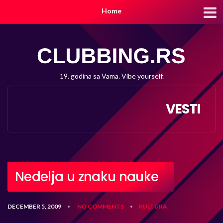
Home
19. godina sa Vama. Vibe yourself.
VESTI
Nedelja u znaku nauke
DECEMBER 5, 2009
NO COMMENTS
KULTURA
•
•