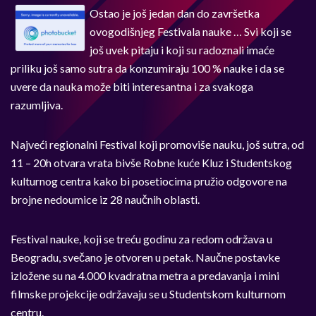
Ostao je još jedan dan do završetka
ovogodišnjeg Festivala nauke … Svi koji se
još uvek pitaju i koji su radoznali imaće
priliku još samo sutra da konzumiraju 100 % nauke i da se
uvere da nauka može biti interesantna i za svakoga
razumljiva.
Najveći regionalni Festival koji promoviše nauku, još sutra, od
11 – 20h otvara vrata bivše Robne kuće Kluz i Studentskog
kulturnog centra kako bi posetiocima pružio odgovore na
brojne nedoumice iz 28 naučnih oblasti.
Festival nauke, koji se treću godinu za redom održava u
Beogradu, svečano je otvoren u petak. Naučne postavke
izložene su na 4.000 kvadratna metra a predavanja i mini
filmske projekcije održavaju se u Studentskom kulturnom
centru.