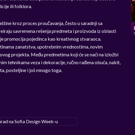
ije ili folklora.
aštine kroz proces proučavanja, često u saradnji sa
reiraju savremena rešenja predmeta i proizvoda iz oblasti
 je promocija pojedinca kao kreativnog stvaraoca.
tinama zanatstva, upotrebnim vrednostima, novim
ovog projekta. Među predmetima koji će se naći na izložbi
im tehnikama veza i dekoracije, ručno rađena obuća, nakit,
a, posteljine i još mnogo toga.