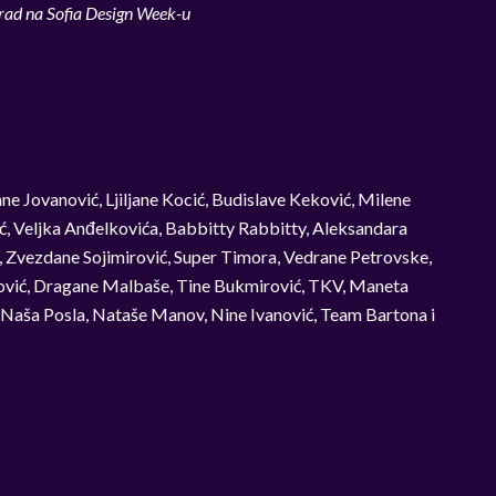
rad na Sofia Design Week-u
ne Jovanović, Ljiljane Kocić, Budislave Keković, Milene
ić, Veljka Anđelkovića, Babbitty Rabbitty, Aleksandara
, Zvezdane Sojimirović, Super Timora, Vedrane Petrovske,
ković, Dragane Malbaše, Tine Bukmirović, TKV, Maneta
 Naša Posla, Nataše Manov, Nine Ivanović, Team Bartona i