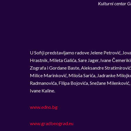
Kulturni centar G
U Sofiji predstavljamo radove Jelene Petrović, Jova
Hrastnik, Mileta Galića, Sare Jager, Ivane Čemerik
Zografa i Gordane Baste, Aleksandre Stratimirović
Milice Marinković, Miloša Sarića, Jadranke Miloj
Radmanovića, Filipa Bojovića, Snežane Milenković,
Ivane Kaline.
www.edno.bg
www.gradbeograd.eu