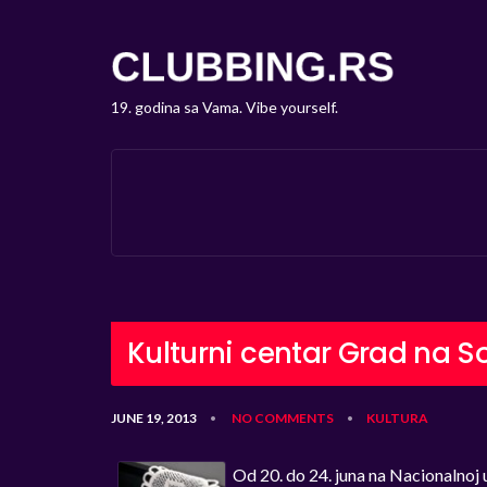
19. godina sa Vama. Vibe yourself.
Kulturni centar Grad na S
JUNE 19, 2013
NO COMMENTS
KULTURA
•
•
Od 20. do 24. juna na Nacionalnoj 