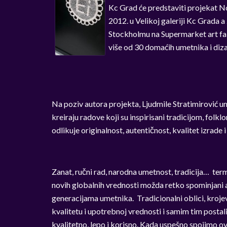
Kc Grad će predstaviti projekat No
2012. u Velikoj galeriji Kc Grada a
Stockholmu na Supermarket art fai
više od 30 domaćih umetnika i diza
Na poziv autora projekta, Ljudmile Stratimirović um
kreiraju radove koji su inspirisani tradicijom, folk
odlikuje originalnost, autentičnost, kvalitet izrade
Zanat, ručni rad, narodna umetnost, tradicija… termi
novih globalnih vrednosti možda retko spominjani a
generacijama umetnika. Tradicionalni oblici, krojev
kvalitetu i upotrebnoj vrednosti i samim tim postal
kvalitetno, lepo i korisno. Kada uspešno spojimo 