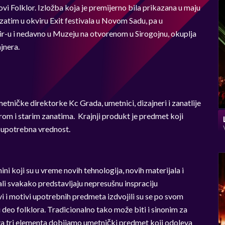
vi Folklor. Izložba koja je premijerno bila prikazana u maju
 zatim u okviru Exit festivala u Novom Sadu, pa u
r-u i nedavno u Muzeju na otvorenom u Sirogojnu, okuplja
jnera.
etničke direktorke Kc Grada, umetnici, dizajneri i zanatlije
lorom i starim zanatima. Krajnji produkt je predmet koji
 i upotrebna vrednost.
ni koji su u vreme novih tehnologija, novih materijala i
li svakako predstavljaju nepresušnu inspraciju
i i motivi upotrebnih predmeta izdvojili su se po svom
i deo folklora. Tradicionalno tako može biti i sinonim za
ova tri elementa dobijamo umetnički predmet koji odoleva