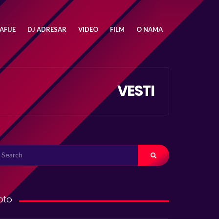
FIJE
DJ ADRESAR
VIDEO
FILM
O NAMA
VESTI
ARCH
R:
oto