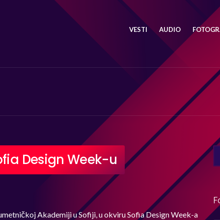
VESTI
AUDIO
FOTOGRA
SE
ofia Design Week-u
FO
F
umetničkoj Akademiji u Sofiji, u okviru Sofia Design Week-a