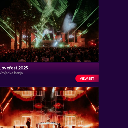
Lovefest 2025
Vrnjacka banja
VIEW SET