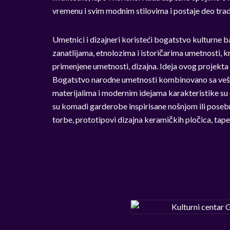
vremenu i svim modnim stilovima i postaje deo tradic
Umetnici i dizajneri koristeći bogatstvo kulturne b
zanatlijama, etnolozima i istoričarima umetnosti, k
primenjene umetnosti, dizajna. Ideja ovog projekta
Bogatstvo narodne umetnosti kombinovano sa veš
materijalima i modernim idejama karakteristike su 
su komadi garderobe inspirisane nošnjom ili posebn
torbe, prototipovi dizajna keramičkih pločica, tapet