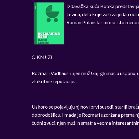
Izdavačka kuća Booka predstavlja
Levina, delo koje važi za jedan od
Roman Polanski snimio istoimeno
O KNJIZI
Rozmari Vudhaus i njen muž Gaj, glumac u usponu, 
zlokobne reputacije.
Uskoro se pojavljuju njihovi prvi susedi, stariji b
dobrodošlicu. I mada je Rozmari uzdržana prema nji
čudni zvuci, njen muž ih smatra veoma interesantni