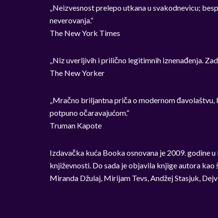
„Neizvesnost prelepo utkana u svakodnevicu; bespre
neverovanja.“
The New York Times
„Niz uverljivih i prilično legitimnih iznenađenja. Za
The New Yorker
„Mračno briljantna priča o modernom đavolaštvu, k
potpuno očaravajućom.“
Truman Kapote
Izdavačka kuća Booka osnovana je 2009. godine u
književnosti. Do sada je objavila knjige autora kao
Miranda Džulaj, Mirijam Tevs, Andžej Stasjuk, Dej