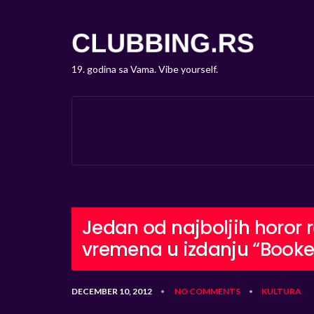
19. godina sa Vama. Vibe yourself.
Jedan od najboljih horor
vremena u izdanju “Booke
DECEMBER 10, 2012
NO COMMENTS
KULTURA
•
•