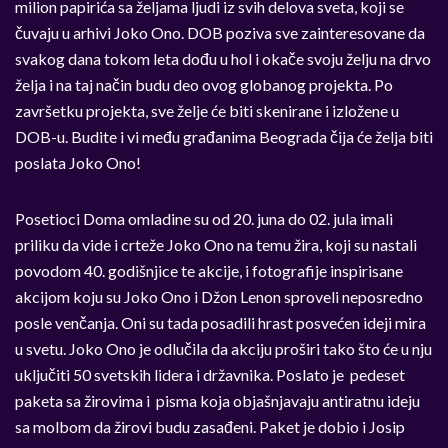
milion papirića sa željama ljudi iz svih delova sveta, koji se
čuvaju u arhivi Joko Ono. DOB poziva sve zainteresovane da
svakog dana tokom leta dođu u hol i okače svoju želju na drvo
želja i na taj način budu deo ovog globanog projekta. Po
završetku projekta, sve želje će biti skenirane i izložene u
DOB-u. Budite i vi među građanima Beograda čija će želja biti
poslata Joko Ono!
Posetioci Doma omladine su od 20. juna do 02. jula imali
priliku da vide i crteže Joko Ono na temu žira, koji su nastali
povodom 40. godišnjice te akcije, i fotografije inspirisane
akcijom koju su Joko Ono i Džon Lenon sproveli neposredno
posle venčanja. Oni su tada posadili hrast posvećen ideji mira
u svetu. Joko Ono je odlučila da akciju proširi tako što će u nju
uključiti 50 svetskih lidera i državnika. Poslato je pedeset
paketa sa žirovima i pisma koja objašnjavaju antiratnu ideju
sa molbom da žirovi budu zasađeni. Paket je dobio i Josip