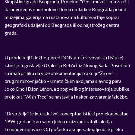
Skupštine grada Beograda. Projekat "Gost muzej" ima za cilj
da novorenovirane holove Doma omladine Beograda ponudi
muzejima, galerijama i ustanovama kulture Srbije koji su
geografski udaljeni od Beograda ili od najstrožeg centra
grada.
U produkciji izložbe, pored DOB-a, učestvovali su i Muzej
istorije Jugoslavije i Galerija Bel Art iz Novog Sada. Posetioci
su imali priliku da vide dokumentaciju o akciji "Žirovi" i
drugim mirovnjačko – umetničkim akcijama slavnog para
Joko Ono i Džon Lenon, a zbog velikog interesovanja publike,
projekat "Wish Tree" se nastavlja i nakon zatvaranja izložbe.
"Drvo želja" je interaktivni konceptualistički projekat nastao
1996. godine, kao samo jedna u nizu antiratnih akcija
Lenonove udovice. Od početka akcije, sakupljeno je preko