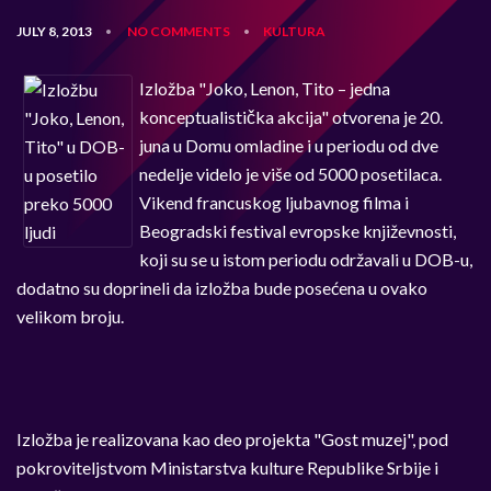
JULY 8, 2013
NO COMMENTS
KULTURA
•
•
Izložba "Joko, Lenon, Tito – jedna
konceptualistička akcija" otvorena je 20.
juna u Domu omladine i u periodu od dve
nedelje videlo je više od 5000 posetilaca.
Vikend francuskog ljubavnog filma i
Beogradski festival evropske književnosti,
koji su se u istom periodu održavali u DOB-u,
dodatno su doprineli da izložba bude posećena u ovako
velikom broju.
Izložba je realizovana kao deo projekta "Gost muzej", pod
pokroviteljstvom Ministarstva kulture Republike Srbije i