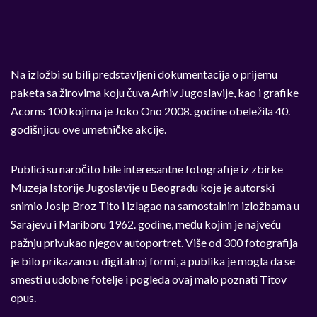
Na izložbi su bili predstavljeni dokumentacija o prijemu
paketa sa žirovima koju čuva Arhiv Jugoslavije, kao i grafike
Acorns 100 kojima je Joko Ono 2008. godine obeležila 40.
godišnjicu ove umetničke akcije.
Publici su naročito bile interesantne fotografije iz zbirke
Muzeja Istorije Jugoslavije u Beogradu koje je autorski
snimio Josip Broz Tito i izlagao na samostalnim izložbama u
Sarajevu i Mariboru 1962. godine, među kojim je najveću
pažnju privukao njegov autoportret. Više od 300 fotografija
je bilo prikazano u digitalnoj formi, a publika je mogla da se
smesti u udobne fotelje i pogleda ovaj malo poznati Titov
opus.