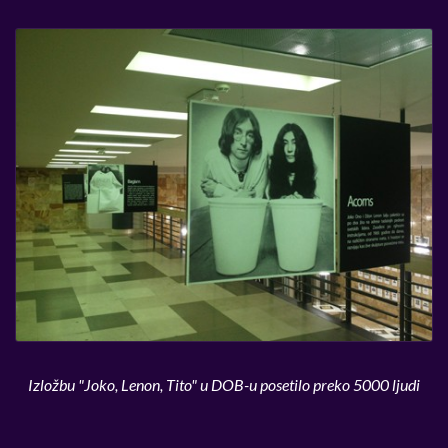
Izložbu "Joko, Lenon, Tito" u DOB-u posetilo preko 5000 ljudi