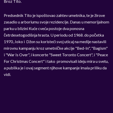
Broz Tito.
Predsednik Tito je ispoštovao zahtev umetnika, te je žirove
zasadio u arboriumu svoje rezidencije. Danas u memorijalnom
parku u blizini Kuće cveća postoje dva ponosna
četrdesetogodišnja hrasta. U periodu od 1968. do početka
1970, Joko i Džon su koristeći svoj uticaj na medije nastavili
mirovnu kampanju kroz umetničke akcije "Bed-In", "Bagism"
i "War Is Over", i koncerte "Sweet Toronto Concert", i "Peace
For Christmas Concert" i tako promovisali ideju mira u svetu,
a publika je i ovaj segment njihove kampanje imala priliku da
vidi.