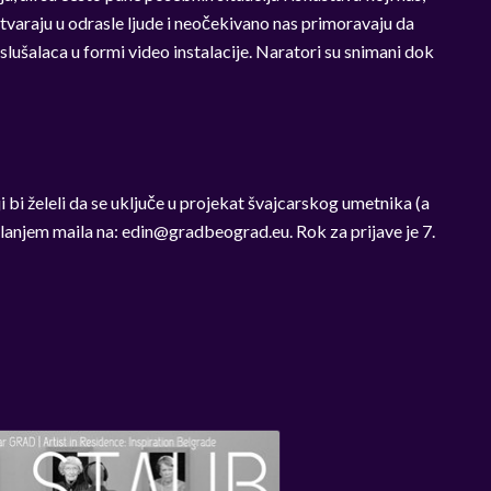
varaju u odrasle ljude i neočekivano nas primoravaju da
lušalaca u formi video instalacije. Naratori su snimani dok
 bi želeli da se uključe u projekat švajcarskog umetnika (a
slanjem maila na:
edin@gradbeograd.eu
. Rok za prijave je 7.