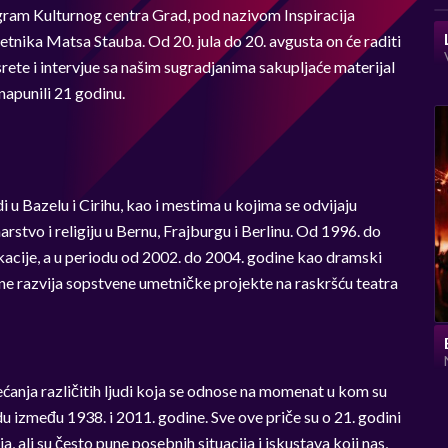
ogram Kulturnog centra Grad, pod nazivom Inspiracija
tnika Matsa Stauba. Od 20. jula do 20. avgusta on će raditi
srete i intervjue sa našim sugradjanima sakupljaće materijal
napunili 21 godinu.
i u Bazelu i Cirihu, kao i mestima u kojima se odvijaju
arstvo i religiju u Bernu, Frajburgu i Berlinu. Od 1996. do
ikacije, a u periodu od 2002. do 2004. godine kao dramski
ne razvija sopstvene umetničke projekte na raskršću teatra
ećanja različitih ljudi koja se odnose na momenat u kom su
odu između 1938. i 2011. godine. Sve ove priče su o 21. godini
a, ali su često pune posebnih situacija i iskustava koji nas,