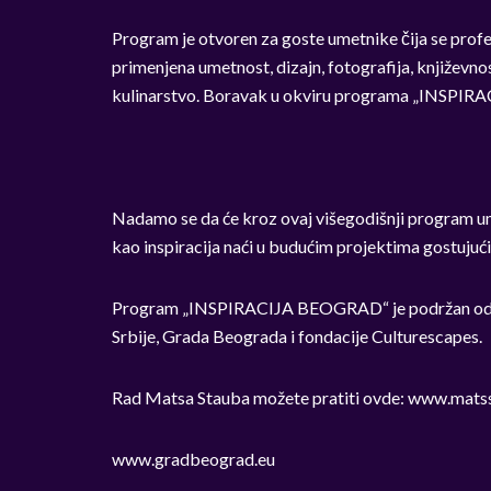
Program je otvoren za goste umetnike čija se profe
primenjena umetnost, dizajn, fotografija, književnos
kulinarstvo. Boravak u okviru programa „INSPIR
Nadamo se da će kroz ovaj višegodišnji program umet
kao inspiracija naći u budućim projektima gostujuć
Program „INSPIRACIJA BEOGRAD“ je podržan od str
Srbije, Grada Beograda i fondacije Culturescapes.
Rad Matsa Stauba možete pratiti ovde: www.mats
www.gradbeograd.eu