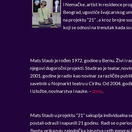
i Nemačke, artist in residence pr
Beograd, ugostiće švajcarskog ume
na projektu “21” , a kroz brojne su
koji se odnosi na trenutak kada su 
Mats Staub je rođen 1972. godine u Bernu. Živi i rad
njegovi dugoročni projekti. Studirao je teatar, novin
2001. godine je radio kao novinar za različite publ
savetnik u Nojmarkt teatru u Cirihu. Od 2004. godi
i izložbe, novinarstva i nauke. –
izvor
.
Mats Staub u projektu “21” sakuplja individualna s
postali odrasli i napunili 21 godinu. Radi se o peri
života, prikazuju zajednička iskustva celih generacij