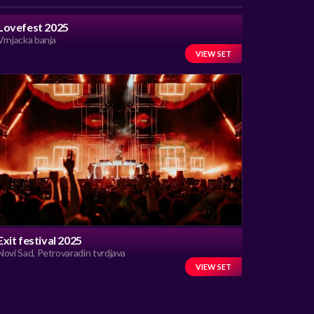
Lovefest 2025
Vrnjacka banja
VIEW SET
Exit festival 2025
Novi Sad, Petrovaradin tvrdjava
VIEW SET