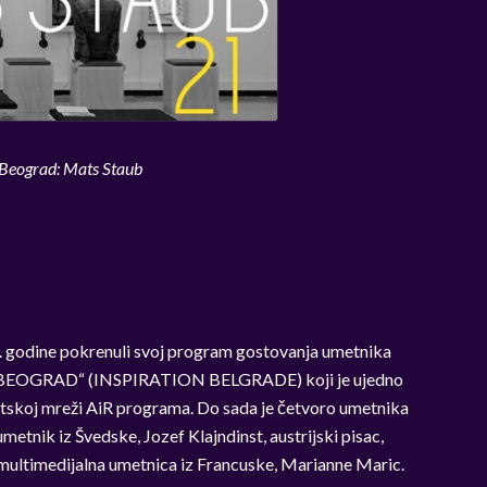
 Beograd: Mats Staub
12. godine pokrenuli svoj program gostovanja umetnika
JA BEOGRAD“ (INSPIRATION BELGRADE) koji je ujedno
vetskoj mreži AiR programa. Do sada je četvoro umetnika
etnik iz Švedske, Jozef Klajndinst, austrijski pisac,
 multimedijalna umetnica iz Francuske, Marianne Maric.