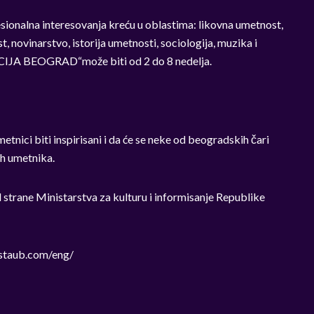
sionalna interesovanja kreću u oblastima: likovna umetnost,
t, novinarstvo, istorija umetnosti, sociologija, muzika i
ACIJA BEOGRAD“može biti od 2 do 8 nedelja.
nici biti inspirisani i da će se neke od beogradskih čari
ih umetnika.
ane Ministarstva za kulturu i informisanje Republike
staub.com/eng/