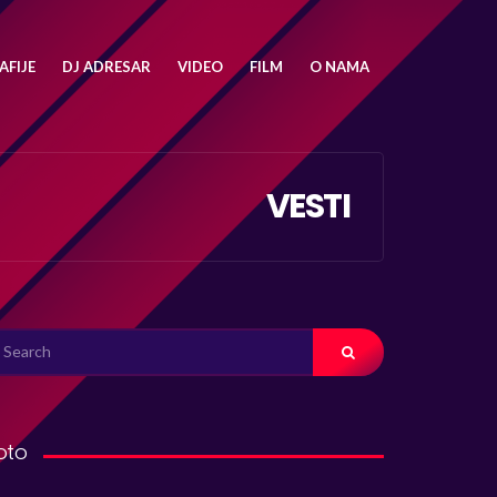
FIJE
DJ ADRESAR
VIDEO
FILM
O NAMA
VESTI
ARCH
R:
oto