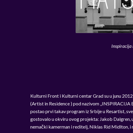
Inspiracija
Kulturni Front i Kulturni centar Grad su u junu 20
(Artist in Residence ) pod nazivom „INSPIRACI
postao prvi takav program iz Srbije u Resartist, s
gostovalo u okviru ovog projekta: Jakob Dalgren, um
nemački kamerman i reditelj, Niklas Rid Midlton, i