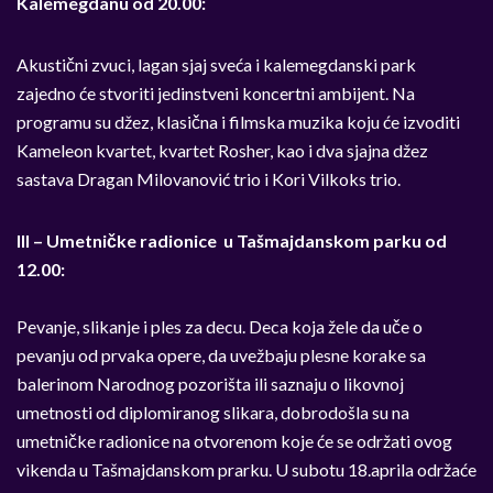
Kalemegdanu od 20.00:
Akustični zvuci, lagan sjaj sveća i kalemegdanski park
zajedno će stvoriti jedinstveni koncertni ambijent. Na
programu su džez, klasična i filmska muzika koju će izvoditi
Kameleon kvartet, kvartet Rosher, kao i dva sjajna džez
sastava Dragan Milovanović trio i Kori Vilkoks trio.
III – Umetničke radionice u Tašmajdanskom parku od
12.00:
Pevanje, slikanje i ples za decu. Deca koja žele da uče o
pevanju od prvaka opere, da uvežbaju plesne korake sa
balerinom Narodnog pozorišta ili saznaju o likovnoj
umetnosti od diplomiranog slikara, dobrodošla su na
umetničke radionice na otvorenom koje će se održati ovog
vikenda u Tašmajdanskom prarku. U subotu 18.aprila održaće