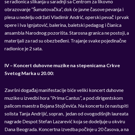
se radionica slikanja u saradnji sa Centrom za likovno
obrazovanje “Šumatovačka”, dok će javne časove pevanja i
plesa u nedelju održati Vladimir Andrić, operski pevač i prvak
opere i Iva Ignjatović, balerina, baletski pedagog i članica
ansambla Narodnog pozorišta. Starosna granica ne postoji, a
materijali za rad su obezbeđeni. Trajanje svake pojedinačne
radionice je 2 sata.
IV – Koncert duhovne muzike na stepenicama Crkve
Svetog Marka u 20.00:
Završni događaj manifestacije biće veliki koncert duhovne
muzike u izvedbi hora “Prima Cantus”, a pod dirigentskom
palicom maestra Bojana Stojčevića. Na koncertu će nastupiti
solista Tanja Andrijić, sopran, jedan od ovogodišnjih laureata
nagrade Despot Stefan Lazarević koja se dodeljuje u okviru
Dana Beograda. Koncertna izvedba počinje u 20 časova, a na