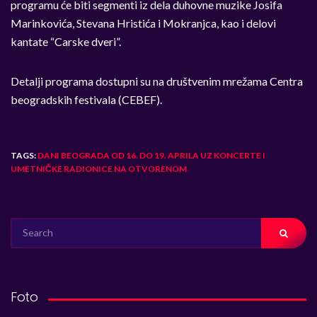
programu će biti segmenti iz dela duhovne muzike Josifa
Marinkovića, Stevana Hristića i Mokranjca, kao i delovi
kantate “Carske dveri”.
Detalji programa dostupni su na društvenim mrežama Centra
beogradskih festivala (CEBEF).
TAGS:
DANI BEOGRADA OD 16. DO 19. APRILA UZ KONCERTE I
UMETNIČKE RADIONICE NA OTVORENOM
SEARCH
FOR:
Foto