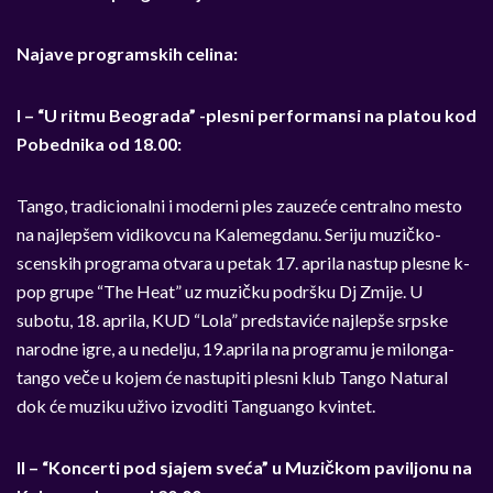
Najave programskih celina:
I – “U ritmu Beograda” -plesni performansi na platou kod
Pobednika od 18.00:
Tango, tradicionalni i moderni ples zauzeće centralno mesto
na najlepšem vidikovcu na Kalemegdanu. Seriju muzičko-
scenskih programa otvara u petak 17. aprila nastup plesne k-
pop grupe “The Heat” uz muzičku podršku Dj Zmije. U
subotu, 18. aprila, KUD “Lola” predstaviće najlepše srpske
narodne igre, a u nedelju, 19.aprila na programu je milonga-
tango veče u kojem će nastupiti plesni klub Tango Natural
dok će muziku uživo izvoditi Tanguango kvintet.
II – “Koncerti pod sjajem sveća” u Muzičkom paviljonu na