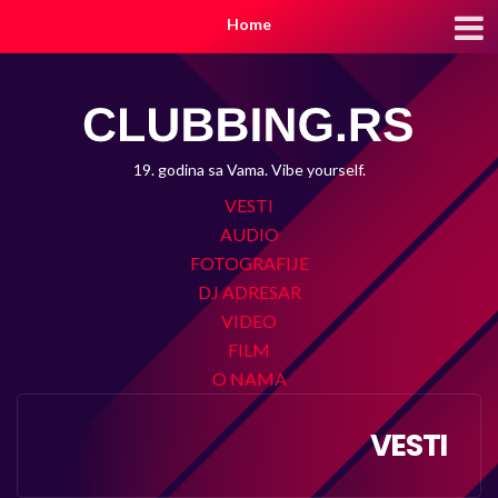
Home
19. godina sa Vama. Vibe yourself.
VESTI
AUDIO
FOTOGRAFIJE
DJ ADRESAR
VIDEO
FILM
O NAMA
VESTI