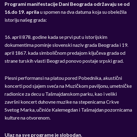
Programi manifestacije Dani Beograda održavaju se od
16.do 19. aprila
u spomen na dva datuma koja su obeležila
istoriju našeg grada:
16.
april 878. godine kada se prvi put u istorijskim
dokumentima pominje slovenski naziv grada Beograda i 19.
april 1867. kada simboličnom predajom ključeva grada od
strane turskih vlasti Beograd ponovo postaje srpski grad.
Plesni performansi na platou pored Pobednika, akustični
koncerti pod sjajem sveća na Muzičkom paviljonu, umetničke
radionice za decu u Tašmajdanskom parku, kao i veliki
završni koncert duhovne muzike na stepenicama Crkve
Svetog Marka, učiniće Kalemegdan i Tašmajdan pozornicama
kulture na otvorenom.
Ulaz na sve programe je slobodan.