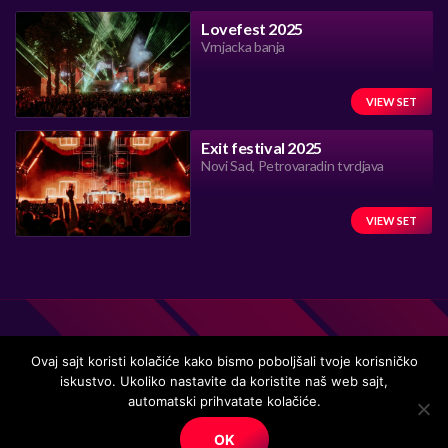
Lovefest 2025
Vrnjacka banja
VIEW SET
Exit festival 2025
Novi Sad, Petrovaradin tvrdjava
VIEW SET
Ovaj sajt koristi kolačiće kako bismo poboljšali tvoje korisničko
iskustvo. Ukoliko nastavite da koristite naš web sajt,
Handmade in Serbia 15 years ago, while listening to the great
automatski prihvatate kolačiće.
music.
OK
© Copyright. All right reserved.