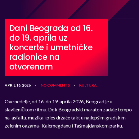
Dani Beograda od 16.
do 19. aprila uz
koncerte i umetničke
radionice na
otvorenom
APRIL 16, 2026
NO COMMENTS
KULTURA
•
•
Ove nedelje, od 16. do 19. aprila 2026, Beograd je u
slavljeničkom ritmu. Dok Beogradski maraton zadaje tempo
na asfaltu, muzika i ples držaće takt u najlepšim gradskim
zelenim oazama- Kalemegdanu i Tašmajdanskom parku.