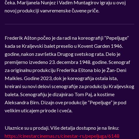
čeka. Marijanela Nunjez i Vadim Muntagirov igraju u ovoj
novoj produkciji vanvremenske čuvene priče.
Frederik Ašton počeo je da radi na koreografiji “Pepeljuge”
kada se Kraljevski balet preselio u Kovent Garden 1946.
godine, nakon završetka Drugog svetskog rata. Delo je
premijerno izvedeno 23. decembra 1948. godine. Scenograf
za originalnu produkciju Frederika Eštona bio je Žan-Deni
Malkles. Godine 2023, dok je koreografija ostala ista,
kreirani su novi delovi scenografije za produkciju Kraljevskog
baleta. Scenografiju je dizajnirao Tom Paj, a kostime
Aleksandra Birn. Dizajn ove produkcije “Pepeljuge” je pod
velikim uticajem prirode i cveća.
Ulaznice su u prodaji.
Više detalja dostupno je na linku:
https://cinestarcinemas.rs/cinestar-rs/pepeljuga/6148