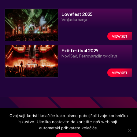
Lovefest 2025
Vrnjacka banja
VIEW SET
Exit festival 2025
Novi Sad, Petrovaradin tvrdjava
VIEW SET
Ovaj sajt koristi kolačiće kako bismo poboljšali tvoje korisničko
iskustvo. Ukoliko nastavite da koristite naš web sajt,
Handmade in Serbia 15 years ago, while listening to the great
automatski prihvatate kolačiće.
music.