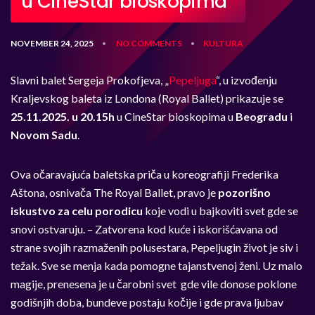
u CineStar bioskopima
NOVEMBER 24, 2025
NO COMMENTS
KULTURA
•
•
Slavni balet Sergeja Prokofjeva, „
Pepeljuga
“, u izvođenju
Kraljevskog baleta iz Londona (Royal Ballet) prikazuje se
25.11.2025.
u 20.15h
u CineStar bioskopima u
Beogradu
i
Novom Sadu
.
Ova očaravajuća baletska priča u koreografiji Frederika
Aštona, osnivača The Royal Ballet, pravo je
pozorišno
iskustvo za celu porodicu
koje vodi u bajkoviti svet gde se
snovi ostvaruju. – Zatvorena kod kuće i iskorišćavana od
strane svojih razmaženih polusestara, Pepeljugin život je siv i
težak. Sve se menja kada pomogne tajanstvenoj ženi. Uz malo
magije, prenesena je u čarobni svet gde vile donose poklone
godišnjih doba, bundeve postaju kočije i gde prava ljubav