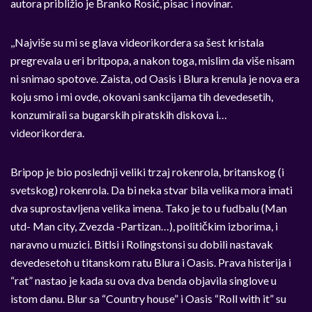
autora približio je Branko Rosić, pisac i novinar.
,,Najviše su mi se glava videorikordera sa šest kristala
pregrevala u eri britpopa, a nakon toga, mislim da više nisam
ni snimao spotove. Zaista, od Oasis i Blura krenula je nova era
koju smo i mi ovde, okovani sankcijama tih devedesetih,
konzumirali sa bugarskih piratskih diskova i…
videorikordera.
Bripop je bio poslednji veliki trzaj rokenrola, britanskog (i
svetskog) rokenrola. Da bi neka stvar bila velika mora imati
dva suprostavljena velika imena. Tako je to u fudbalu (Man
utd- Man city, Zvezda -Partizan…), političkim izborima, i
naravno u muzici. Bitlsi i Rolingstonsi su dobili nastavak
devedesetoh u titanskom ratu Blura i Oasis. Prava histerija i
“rat” nastao je kada su ova dva benda objavila singlove u
istom danu. Blur sa “Country house” i Oasis “Roll with it” su