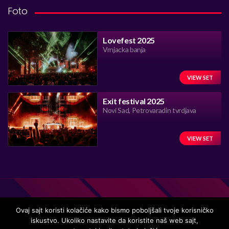
Foto
Lovefest 2025
Vrnjacka banja
VIEW SET
Exit festival 2025
Novi Sad, Petrovaradin tvrdjava
VIEW SET
Ovaj sajt koristi kolačiće kako bismo poboljšali tvoje korisničko
iskustvo. Ukoliko nastavite da koristite naš web sajt,