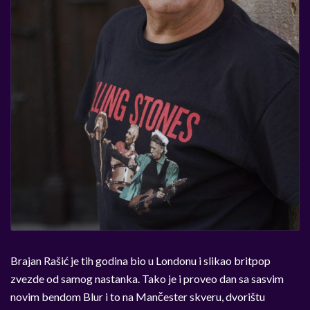
Brajan Rašić je tih godina bio u Londonu i slikao britpop
zvezde od samog nastanka. Tako je i proveo dan sa sasvim
novim bendom Blur i to na Mančester skveru, dvorištu