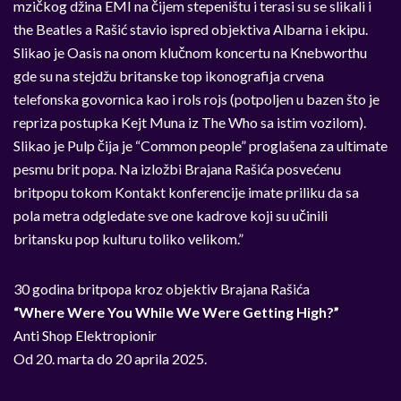
mzičkog džina EMI na čijem stepeništu i terasi su se slikali i
the Beatles a Rašić stavio ispred objektiva Albarna i ekipu.
Slikao je Oasis na onom klučnom koncertu na Knebworthu
gde su na stejdžu britanske top ikonografija crvena
telefonska govornica kao i rols rojs (potpoljen u bazen što je
repriza postupka Kejt Muna iz The Who sa istim vozilom).
Slikao je Pulp čija je “Common people” proglašena za ultimate
pesmu brit popa. Na izložbi Brajana Rašića posvećenu
britpopu tokom Kontakt konferencije imate priliku da sa
pola metra odgledate sve one kadrove koji su učinili
britansku pop kulturu toliko velikom.”
30 godina britpopa kroz objektiv Brajana Rašića
“Where Were You While We Were Getting High?”
Anti Shop Elektropionir
Od 20. marta do 20 aprila 2025.