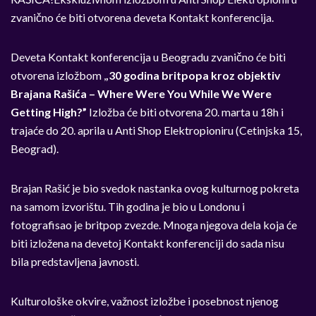
zvanično će biti otvorena deveta Kontakt konferencija.
Deveta Kontakt konferencija u Beogradu zvanično će biti
otvorena izložbom ,
,30 godina britpopa kroz objektiv
Brajana Rašića – Where Were You While We Were
Getting High?”
Izložba će biti otvorena 20. marta u 18h i
trajaće do 20. aprila u Anti Shop Elektropioniru (Cetinjska 15,
Beograd).
Brajan Rašić je bio svedok nastanka ovog kulturnog pokreta
na samom izvorištu. Tih godina je bio u Londonu i
fotografisao je britpop zvezde. Mnoga njegova dela koja će
biti izložena na devetoj Kontakt konferenciji do sada nisu
bila predstavljena javnosti.
Kulturološke okvire, važnost izložbe i posebnost njenog