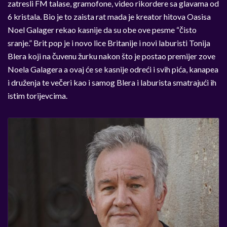
zatresli FM talase, gramofone, video rikordere sa glavama od
6 kristala. Bio je to zaista rat mada je kreator hitova Oasisa
Noel Galager rekao kasnije da su obe ove pesme “čisto
sranje.” Brit pop je i novo lice Britanije i novi laburisti Tonija
Blera koji na čuvenu žurku nakon što je postao premijer zove
Noela Galagera a ovaj će se kasnije odreći i svih pića, kanapea
i druženja te večeri kao i samog Blera i laburista smatrajući ih
istim torijevcima.