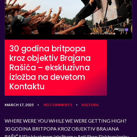
30 godina britpopa
kroz objektiv Brajana
Rašića – ekskluzivna
izložba na devetom
Kontaktu
MARCH 17, 2025
NO COMMENTS
KULTURA
•
•
WHERE WERE YOU WHILE WE WERE GETTING HIGH?
30 GODINA BRITPOPA KROZ OBJEKTIV BRAJANA
RAŠIĆA!Ekskluzivnom izložbom u Anti Shop Elektropioniru