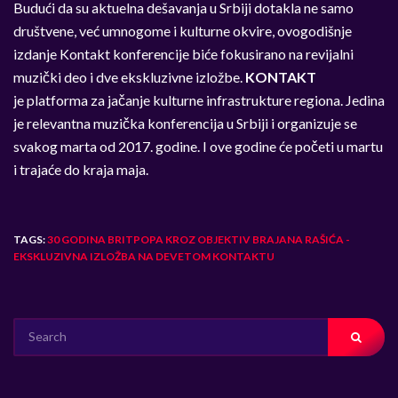
Budući da su aktuelna dešavanja u Srbiji dotakla ne samo
društvene, već umnogome i kulturne okvire, ovogodišnje
izdanje Kontakt konferencije biće fokusirano na revijalni
muzički deo i dve ekskluzivne izložbe.
KONTAKT
je platforma za jačanje kulturne infrastrukture regiona. Jedina
je relevantna muzička konferencija u Srbiji i organizuje se
svakog marta od 2017. godine. I ove godine će početi u martu
i trajaće do kraja maja.
TAGS:
30 GODINA BRITPOPA KROZ OBJEKTIV BRAJANA RAŠIĆA -
EKSKLUZIVNA IZLOŽBA NA DEVETOM KONTAKTU
SEARCH
FOR: