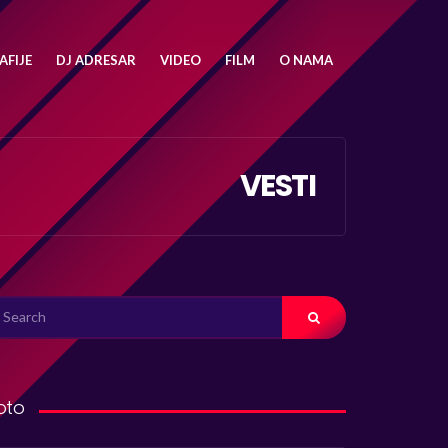
FIJE
DJ ADRESAR
VIDEO
FILM
O NAMA
VESTI
ARCH
R:
oto