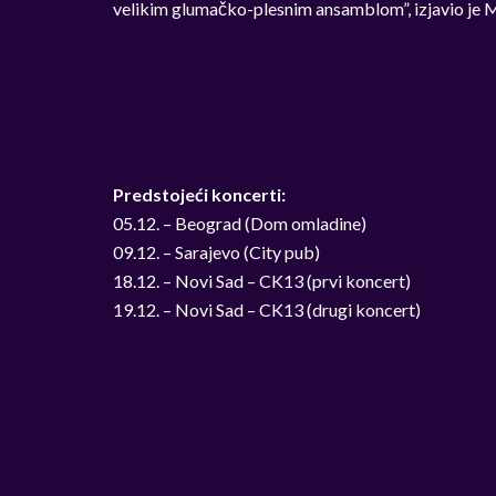
velikim glumačko-plesnim ansamblom”, izjavio je 
Predstojeći koncerti:
05.12. – Beograd (Dom omladine)
09.12. – Sarajevo (City pub)
18.12. – Novi Sad – CK13 (prvi koncert)
19.12. – Novi Sad – CK13 (drugi koncert)