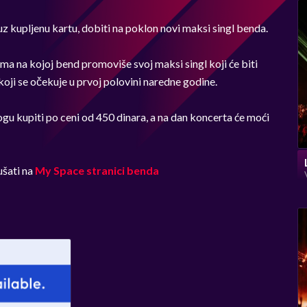
 uz kupljenu kartu, dobiti na poklon novi maksi singl benda.
ma na kojoj bend promoviše svoj maksi singl koji će biti
oji se očekuje u prvoj polovini naredne godine.
ogu kupiti po ceni od 450 dinara, a na dan koncerta će moći
ušati na
My Space stranici benda