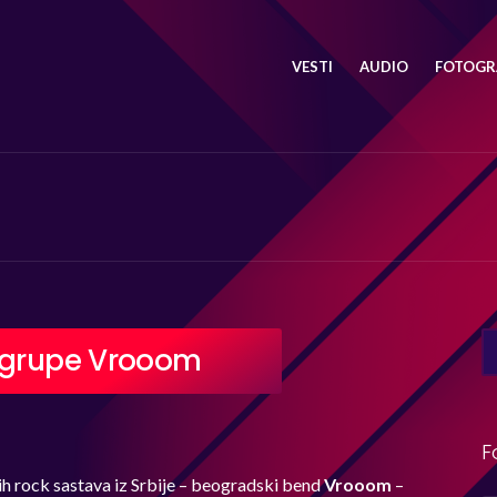
VESTI
AUDIO
FOTOGRA
SE
t grupe Vrooom
FO
F
ih rock sastava iz Srbije – beogradski bend
Vrooom
–