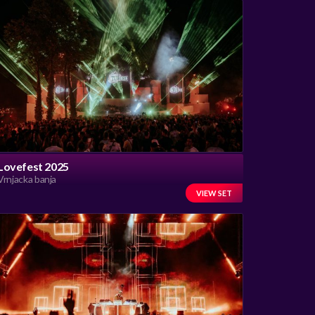
Lovefest 2025
Vrnjacka banja
VIEW SET