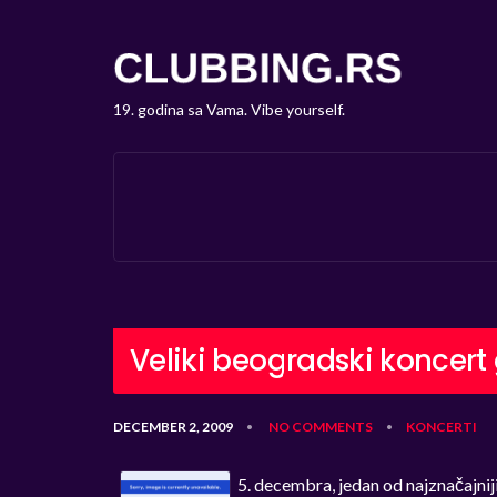
19. godina sa Vama. Vibe yourself.
Veliki beogradski koncer
DECEMBER 2, 2009
NO COMMENTS
KONCERTI
•
•
5. decembra, jedan od najznačajnij