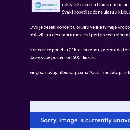
održati koncert u Domu omladine.
Svaki posetilac će na ulazu u klub,
Ovo je deseti koncert u okviru velike turneje Vrooo
objavljen u decembru mesecu i peti po redu album k
Koncert će početi u 21h, a karte se u pretprodaji m
da se kupe po ceni od 600 dinara.
Singl sa novog albuma, pesmu "Cuts" možete presl