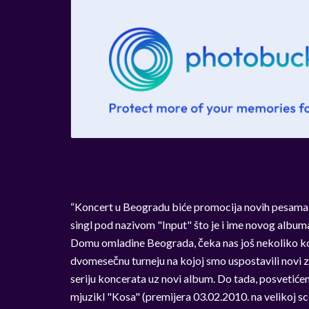
“Koncert u Beogradu biće promocija novih pesama i
singl pod nazivom "Input" što je i ime novog albuma
Domu omladine Beograda, čeka nas još nekoliko k
dvomesečnu turneju na kojoj smo uspostavili novi z
seriju koncerata uz novi album. Do tada, posveti
mjuzikl "Kosa" (premijera 03.02.2010. na velikoj sc