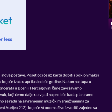
 nove postave. Posetioci će uz kartu dobiti i poklon maksi
 koji će izaći u aprilu sledeće godine. Nakon nastupa u
oncerata u Bosni i Hercegovini čime završavamo
vuk, koji ćemo dalje razvijati na proleće kada planiramo
ćemo se radu na savremenim muzičkim aranžmanima za
eni Ateljea 212), koje će Vrooom uživo izvoditi zajedno sa