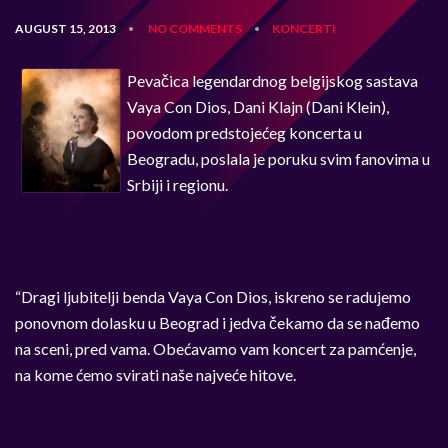
AUGUST 15, 2013
NO COMMENTS
KONCERTI
•
•
Pevačica legendardnog belgijskog sastava
Vaya Con Dios, Dani Klajn (Dani Klein),
povodom predstojećeg koncerta u
Beogradu, poslala je poruku svim fanovima u
Srbiji i regionu.
“Dragi ljubitelji benda Vaya Con Dios, iskreno se radujemo
ponovnom dolasku u Beograd i jedva čekamo da se nađemo
na sceni, pred vama. Obećavamo vam koncert za pamćenje,
na kome ćemo svirati naše najveće hitove.