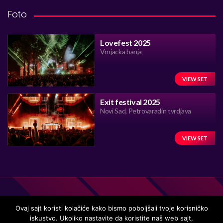
Foto
Lovefest 2025
Vrnjacka banja
VIEW SET
Exit festival 2025
Novi Sad, Petrovaradin tvrdjava
VIEW SET
Ovaj sajt koristi kolačiće kako bismo poboljšali tvoje korisničko
iskustvo. Ukoliko nastavite da koristite naš web sajt,