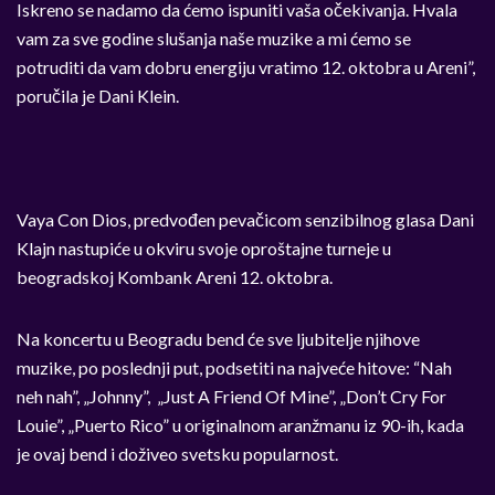
Iskreno se nadamo da ćemo ispuniti vaša očekivanja. Hvala
vam za sve godine slušanja naše muzike a mi ćemo se
potruditi da vam dobru energiju vratimo 12. oktobra u Areni”,
poručila je Dani Klein.
Vaya Con Dios, predvođen pevačicom senzibilnog glasa Dani
Klajn nastupiće u okviru svoje oproštajne turneje u
beogradskoj Kombank Areni 12. oktobra.
Na koncertu u Beogradu bend će sve ljubitelje njihove
muzike, po poslednji put, podsetiti na najveće hitove: “Nah
neh nah”, „Johnny”, „Just A Friend Of Mine”, „Don’t Cry For
Louie”, „Puerto Rico” u originalnom aranžmanu iz 90-ih, kada
je ovaj bend i doživeo svetsku popularnost.