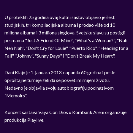
U proteklih 25 godina ovaj kultni sastav objavio je šest
studijskih, tri kompilacijska albuma i prodao više od 10
miliona albuma i 3 miliona singlova. Svetsku slavu su postigli
pesmama "Just A Friend Of Mine", "What's a Woman?", "Nah
Neh Nah", "Don't Cry for Louie", "Puerto Rico", "Heading for a
Fall", "Johnny", "Sunny Days" i "Don't Break My Heart".
Dani Klajn je 1. januara 2013. napunila 60 godina i posle
oproštajne turneje želi da se posveti mirnijem životu.
Nedavno je objavila svoju autobiografiju pod nazivom
“Memoirs”.
Koncert sastava Vaya Con Dios u Kombank Areni organizuje
produkcija Playlive.