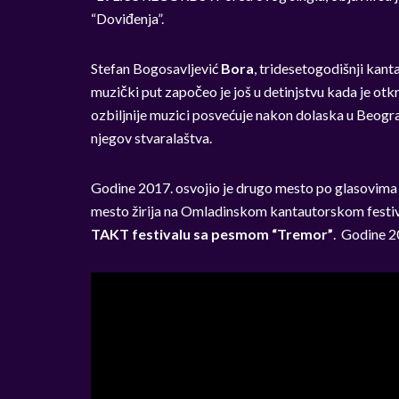
“Doviđenja”.
Stefan Bogosavljević
Bora
, tridesetogodišnji kant
muzički put započeo je još u detinjstvu kada je otk
ozbiljnije muzici posvećuje nakon dolaska u Beogra
njegov stvaralaštva.
Godine 2017. osvojio je drugo mesto po glasovima
mesto žirija na Omladinskom kantautorskom festi
TAKT festivalu sa pesmom “Tremor”
. Godine 20