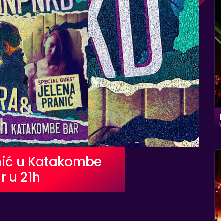
nić u Katakombe
r u 21h