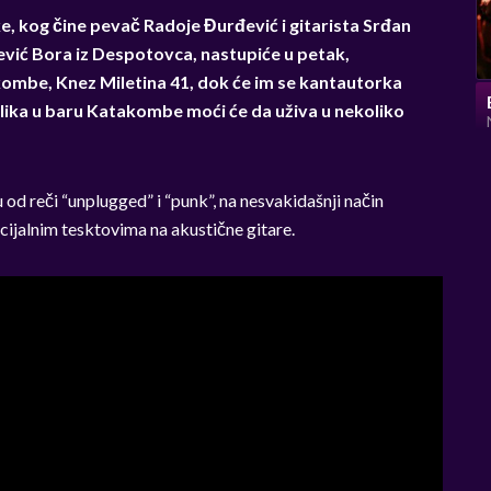
 kog čine pevač Radoje Đurđević i gitarista Srđan
ević Bora iz Despotovca, nastupiće u petak,
ombe, Knez Miletina 41, dok će im se kantautorka
lika u baru Katakombe moći će da uživa u nekoliko
enu od reči “unplugged” i “punk”, na nesvakidašnji način
cijalnim tesktovima na akustične gitare.