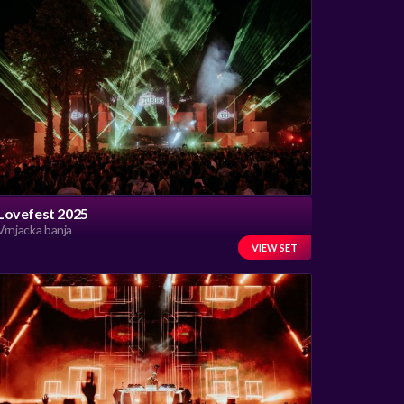
Lovefest 2025
Vrnjacka banja
VIEW SET