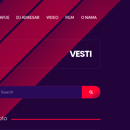
FIJE
DJ ADRESAR
VIDEO
FILM
O NAMA
VESTI
ARCH
R:
oto