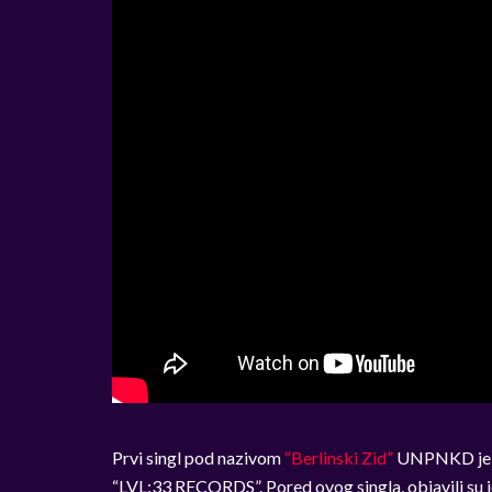
Prvi singl pod nazivom
“Berlinski Zid”
UNPNKD je ob
“LVL:33 RECORDS”. Pored ovog singla, objavili su jo