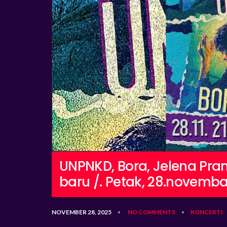
UNPNKD, Bora, Jelena Pra
baru /. Petak, 28.novemba
NOVEMBER 28, 2025
NO COMMENTS
KONCERTI
•
•