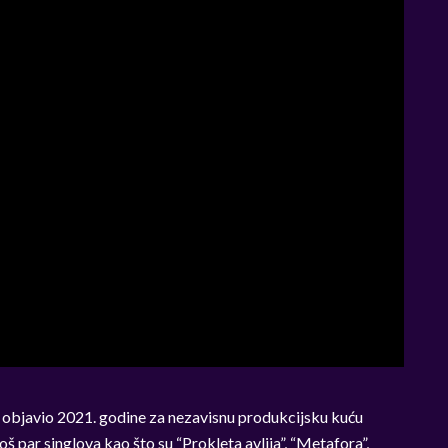
javio 2021. godine za nezavisnu produkcijsku kuću
š par singlova kao što su “Prokleta avlija”, “Metafora”,