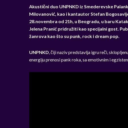
Akustični duo UNPNKD iz Smederevske Palanke,
Milovanović, kao i kantautor Stefan Bogosavlj
28.novembra od 21h, u Beogradu, u baru Katak
Jelena Pranić pridružiti kao specijalni gost.
Pub
žanrova kao što su punk, rock i dream pop.
UNPNKD
, čiji naziv predstavlja igru reči, skloplj
energiju prenosi pank roka, sa emotivnim i egzisten