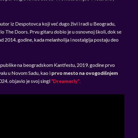
autor iz Despotovca koji već dugo živi i radi u Beogradu,
rio The Doors. Prvu gitaru dobio je u osnovnoj školi, dok se
d 2014. godine, kada melanholija i nostalgija postaju deo
 publike na beogradskom Kantfestu, 2019. godine prvo
valu u Novom Sadu, kao i
prvo mesto na ovogodišnjem
24. objavio je svoj singl
“Dreamerly”
.