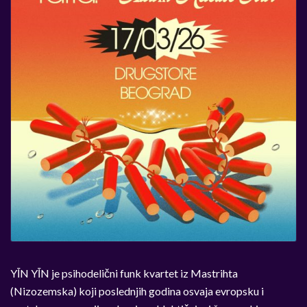
Y
Ī
N Y
Ī
N je psihodeli
č
ni funk kvartet iz Mastrihta
(Nizozemska) koji poslednjih godina osvaja evropsku i