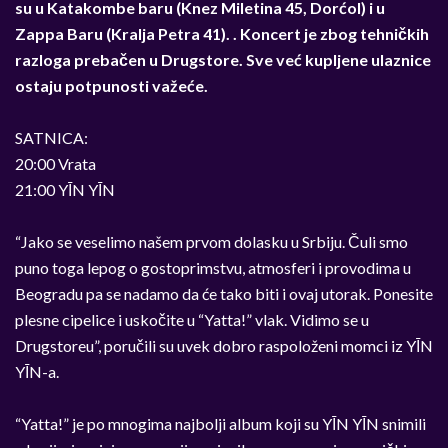
su u Katakombe baru (Knez Miletina 45, Dor
ć
ol) i u
Zappa Baru (Kralja Petra 41). . Koncert je zbog tehni
č
kih
razloga preba
č
en u Drugstore. Sve ve
ć
kupljene ulaznice
ostaju potpunosti važe
ć
e.
SATNICA:
20:00 Vrata
21:00 Y
Ī
N Y
Ī
N
“Jako se veselimo našem prvom dolasku u Srbiju.
Č
uli smo
puno toga lepog o gostoprimstvu, atmosferi i provodima u
Beogradu pa se nadamo da
ć
e tako biti i ovaj utorak. Ponesite
plesne cipelice i usko
č
ite u “Yatta!” vlak. Vidimo se u
Drugstoreu”, poru
č
ili su uvek dobro raspoloženi momci iz Y
Ī
N
Y
Ī
N-a.
“Yatta!” je po mnogima najbolji album koji su Y
Ī
N Y
Ī
N snimili