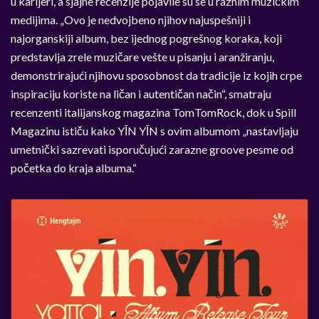
u karijeri, a sjajne recenzije pojavile su se u raznim muzi
č
kim
medijima. „Ovo je nedvojbeno njihov najuspešniji i
najorganskiji album, bez ijednog pogrešnog koraka, koji
predstavlja zrele muzi
č
are vešte u pisanju i aranžiranju,
demonstriraju
ć
i njihovu sposobnost da tradicije iz kojih crpe
inspiraciju koriste na li
č
an i autenti
č
an na
č
in“, smatraju
recenzenti italijanskog magazina TomTomRock, dok u Spill
Magazinu isti
č
u kako Y
Ī
N Y
Ī
N s ovim albumom „nastavljaju
umetni
č
ki sazrevati isporu
č
uju
ć
i zarazne groove pesme od
po
č
etka do kraja albuma.“