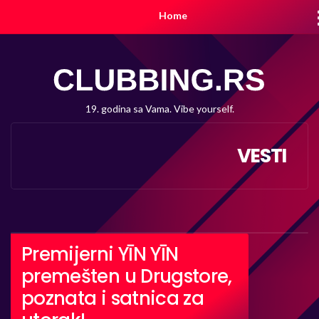
Home
19. godina sa Vama. Vibe yourself.
VESTI
Premijerni YĪN YĪN
premešten u Drugstore,
poznata i satnica za