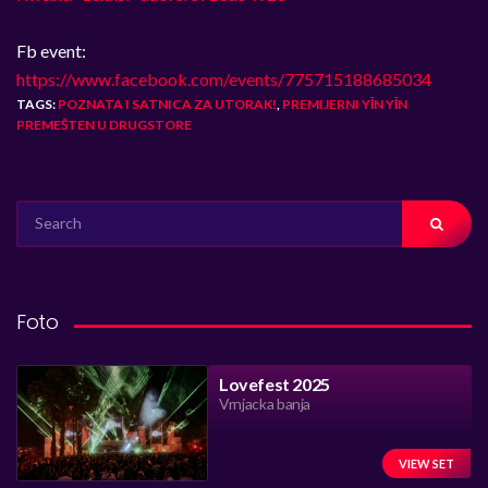
Fb event:
https://www.facebook.com/events/775715188685034
TAGS:
POZNATA I SATNICA ZA UTORAK!
,
PREMIJERNI YĪN YĪN
PREMEŠTEN U DRUGSTORE
SEARCH
FOR:
Foto
Lovefest 2025
Vrnjacka banja
VIEW SET