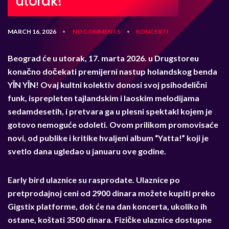
utorak!
MARCH 16, 2026
NO COMMENTS
KONCERTI
•
•
Beograd
ć
e u utorak, 17. marta 2026. u Drugstoreu
kona
č
no do
č
ekati premijerni nastup holandskog benda
Y
Ī
N Y
Ī
N! Ovaj kultni kolektiv donosi svoj psihodeli
č
ni
funk, isprepleten tajlandskim i laoskim melodijama
sedamdesetih, i pretvara ga u plesni spektakl kojem je
gotovo nemogu
ć
e odoleti. Ovom prilikom promovisa
ć
e
novi, od publike i kritike hvaljeni album “Yatta!” koji je
svetlo dana ugledao u januaru ove godine.
Early bird ulaznice su rasprodate. Ulaznice po
pretprodajnoj ceni od 2900 dinara možete kupiti preko
Gigstix platforme, dok
ć
e na dan koncerta, ukoliko ih
ostane, koštati 3500 dinara. Fizi
č
ke ulaznice dostupne