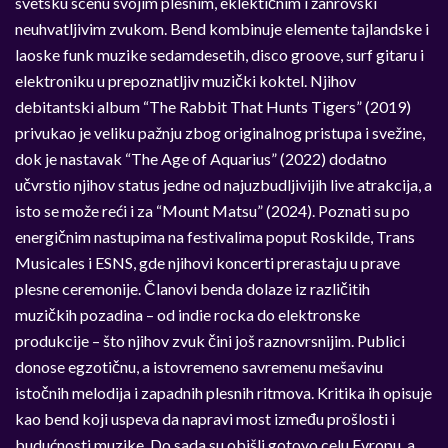
svetsku scenu svojim plesnim, eklekti
č
nim i žanrovski
neuhvatljivim zvukom. Bend kombinuje elemente tajlandske i
laoske funk muzike sedamdesetih, disco groove, surf gitaru i
elektroniku u prepoznatljiv muzi
č
ki koktel. Njihov
debitantski album “The Rabbit That Hunts Tigers” (2019)
privukao je veliku pažnju zbog originalnog pristupa i svežine,
dok je nastavak “The Age of Aquarius” (2022) dodatno
u
č
vrstio njihov status jedne od najuzbudljivijih live atrakcija, a
isto se može re
ć
i i za “Mount Matsu” (2024). Poznati su po
energi
č
nim nastupima na festivalima poput Roskilde, Trans
Musicales i ESNS, gde njihovi koncerti prerastaju u prave
plesne ceremonije.
Č
lanovi benda dolaze iz razli
č
itih
muzi
č
kih pozadina – od indie rocka do elektronske
produkcije – što njihov zvuk
č
ini još raznovrsnijim. Publici
donose egzoti
č
nu, a istovremeno savremenu mešavinu
isto
č
nih melodija i zapadnih plesnih ritmova. Kritika ih opisuje
kao bend koji uspeva da napravi most izme
đ
u prošlosti i
budu
ć
nosti muzike. Do sada su obišli gotovo celu Evropu, a