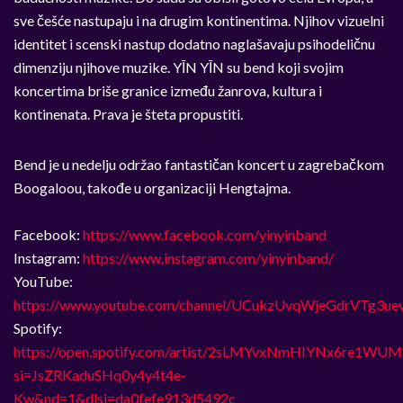
sve
č
eš
ć
e nastupaju i na drugim kontinentima. Njihov vizuelni
identitet i scenski nastup dodatno naglašavaju psihodeli
č
nu
dimenziju njihove muzike. Y
Ī
N Y
Ī
N su bend koji svojim
koncertima briše granice izme
đ
u žanrova, kultura i
kontinenata. Prava je šteta propustiti.
Bend je u nedelju održao fantasti
č
an koncert u zagreba
č
kom
Boogaloou, tako
đ
e u organizaciji Hengtajma.
Facebook:
https://www.facebook.com/yinyinband
Instagram:
https://www.instagram.com/yinyinband/
YouTube:
https://www.youtube.com/channel/UCukzUvqWjeGdrVTg3u
Spotify:
https://open.spotify.com/artist/2sLMYvxNmHIYNx6re1WUM
si=JsZRKaduSHq0y4y4t4e-
Kw&nd=1&dlsi=da0fefe913d5492c