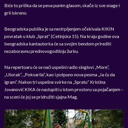
Biće to prilika da se peva punim glasom, skače iz sve snage i
grli iskreno.
Beogradska publika je sa nestrpljenjem očekivala KIKIN
povratak u klub „Sprat“ (Cetinjska 15). Na kraju godine ova
beogradska kantautorka će sa svojim bendom prirediti
nezaboravnu prednovogodišnju žurku.
Na repertoaru će se naći uspešni radio singlovi „More“,
„Utorak“, „Pokvarila“, kao i potpuno nova pesma „Ja ću da
igram“. Nakon tri uspešne svirke na „Spratu“ Kristina
Jovanović KIKA će nastupiti u istom prostoru sa pojačanjem –
na sceni će joj se pridružiti sjajna Mag.