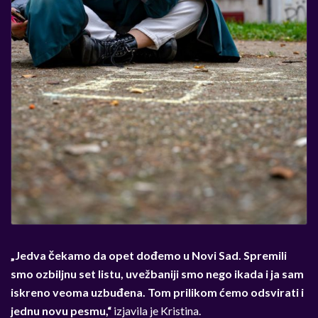
„Jedva čekamo da opet dođemo u Novi Sad. Spremili
smo ozbiljnu set listu, uvežbaniji smo nego ikada i ja sam
iskreno veoma uzbuđena. Tom prilikom ćemo odsvirati i
jednu novu pesmu,“
izjavila je Kristina.