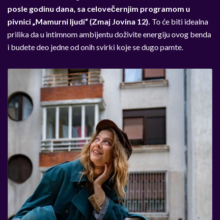
posle godinu dana, sa celovečernjim programom u
pivnici „Mamurni ljudi“ (Zmaj Jovina 12).
To će biti idealna
prilika da u intimnom ambijentu doživite energiju ovog benda
i budete deo jedne od onih svirki koje se dugo pamte.