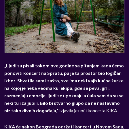
„Ljudi su pisali tokom ove godine sa pitanjem kada ćemo
ponoviti koncert na Spratu, pa je ta prostor bio logičan
izbor. Shvatila sam i zašto, sve ima neki vajb kućne žurke
na kojoj je neka veoma kul ekipa, gde se peva, grli,
razmenjuju emocije, ljudi se upoznaju a čula sam da su se
neki tu i zaljubili. Bilo bi stvarno glupo da ne nastavimo
niz tako divnih događaja,“
izjavila je uoči koncerta KIKA.
KIKA će nakon Beograda održati koncert u Novom Sadu,