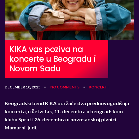
KIKA vas poziva na
koncerte u Beogradu i
Novom Sadu
DECEMBER 10, 2025
NO COMMENTS
KONCERTI
•
•
Beogradski bend KIKA održaće dva prednovogodišnja
koncerta, u četvrtak, 11. decembra u beogradskom
klubu Sprat i 26. decembra u novosadskoj pivnici
Mamurni ljudi.