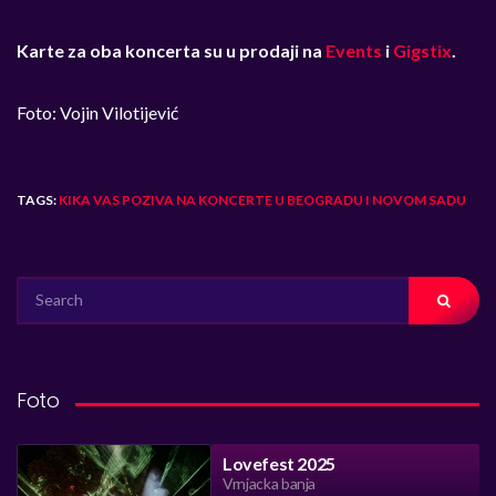
Karte za oba koncerta su u prodaji na
Events
i
Gigstix
.
Foto: Vojin Vilotijević
TAGS:
KIKA VAS POZIVA NA KONCERTE U BEOGRADU I NOVOM SADU
SEARCH
FOR:
Foto
Lovefest 2025
Vrnjacka banja