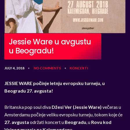
Jessie Ware u avgustu
u Beogradu!
JULY 4, 2018
NO COMMENTS
KONCERTI
•
•
JESSIE WARE počinje letnju evropsku turneju, u
Beogradu 27. avgusta!
Britanska pop soul diva
Džesi Ver (Jessie Ware)
večeras u
Amsterdamu počinje veliku evropsku turneju, tokom koje će
27. avgusta
održati koncert u
Beogradu
, u
Rovu kod
Vojnog muzeja na Kalemegdanu
.