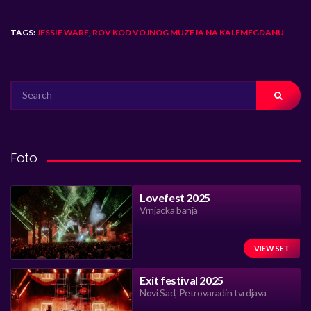
TAGS:
JESSIE WARE
,
ROV KOD VOJNOG MUZEJA NA KALEMEGDANU
SEARCH
FOR:
Foto
Lovefest 2025
Vrnjacka banja
VIEW SET
Exit festival 2025
Novi Sad, Petrovaradin tvrdjava