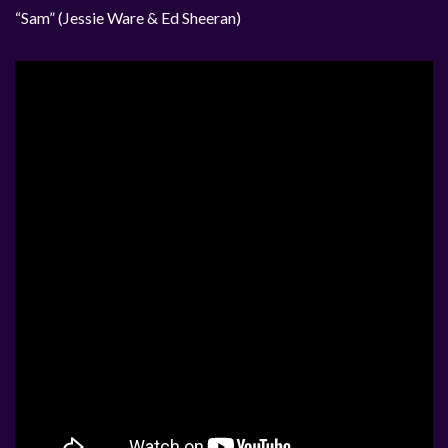
“Sam” (Jessie Ware & Ed Sheeran)