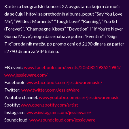
Karte za beogradski koncert 27. avgusta, na kojem će moći
da se čuju i hitovi sa prethodnih albuma, poput “Say You Love
Me“, “Wildest Moments“, “Tough Love“, “Running“, “You & I
(Forever)“, “Champagne Kisses“, “Devotion“ I “If You’re Never
Gonna Move“, mogu da se nabave putem “Eventim” i “Gigs
Tix” prodajnih mreža, po promo ceni od 2190 dinara za parter
i 2790 dinara za VIP tribinu.
FB event:
www.facebook.com/events/205082193621984/
www.jessieware.com/
Facebook:
www.facebook.com/jessiewaremusic/
Twitter:
www.twitter.com/JessieWare
Youtube channel:
www.youtube.com/user/jessiewaremusic
Spotify:
www.open.spotify.com/artist
Instagram:
www.instagram.com/jessieware/
Soundcloud:
www.soundcloud.com/jessieware