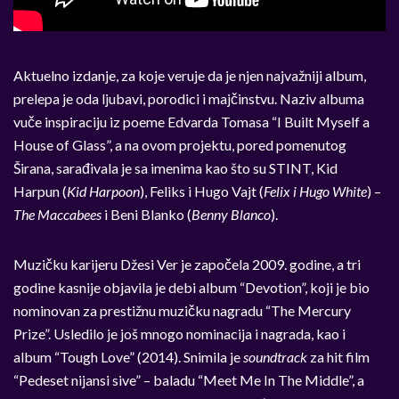
Aktuelno izdanje, za koje veruje da je njen najvažniji album,
prelepa je oda ljubavi, porodici i majčinstvu. Naziv albuma
vuče inspiraciju iz poeme Edvarda Tomasa “I Built Myself a
House of Glass”, a na ovom projektu, pored pomenutog
Širana, sarađivala je sa imenima kao što su STINT, Kid
Harpun (
Kid Harpoon
), Feliks i Hugo Vajt (
Felix i Hugo White
) –
The Maccabees
i Beni Blanko (
Benny Blanco
).
Muzičku karijeru Džesi Ver je započela 2009. godine, a tri
godine kasnije objavila je debi album “Devotion”, koji je bio
nominovan za prestižnu muzičku nagradu “The Mercury
Prize”. Usledilo je još mnogo nominacija i nagrada, kao i
album “Tough Love” (2014). Snimila je
soundtrack
za hit film
“Pedeset nijansi sive” – baladu “Meet Me In The Middle”, a