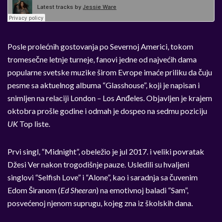
Posle prolećnih gostovanja po Severnoj Americi, tokom
tromesečne letnje turneje, fanovi jedne od najvećih dama
popularne svetske muzike širom Evrope imaće priliku da čuju
pesme sa aktuelnog albuma “Glasshouse”, koji je napisan i
snimljen na relaciji London – Los Anđeles. Objavljen je krajem
oktobra prošle godine i odmah je dospeo na sedmu poziciju
UK
Top liste.
Prvi singl, “Midnight”, obeležio je jul 2017. i veliki povratak
Džesi Ver nakon trogodišnje pauze. Usledili su hvaljeni
singlovi “Selfish Love” i “Alone”, kao i saradnja sa čuvenim
Edom Širanom (
Ed Sheeran
) na emotivnoj baladi “Sam”,
posvećenoj njenom suprugu, kojeg zna iz školskih dana.