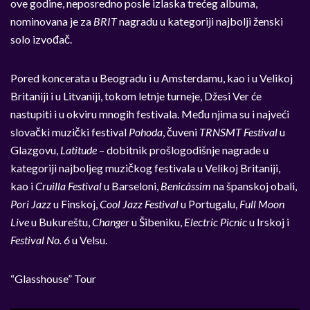
ove godine, neposredno posle izlaska trećeg albuma,
nominovana je za
BRIT
nagradu u kategoriji najbolji ženski
solo izvođač.
Pored koncerata u Beogradu i u Amsterdamu, kao i u Velikoj
Britaniji i u Litvaniji, tokom letnje turneje, Džesi Ver će
nastupiti i u okviru mnogih festivala. Među njima su i najveći
slovački muzički festival
Pohoda
, čuveni
TRNSMT Festival
u
Glazgovu,
Latitude
– dobitnik prošlogodišnje nagrade u
kategoriji najboljeg muzičkog festivala u Velikoj Britaniji,
kao i
Cruilla Festival
u Barseloni,
Benicàssim
na španskoj obali,
Pori Jazz
u Finskoj,
Cool Jazz Festival
u Portugalu,
Full Moon
Live
u Bukureštu,
Changer
u Šibeniku,
Electric Picnic
u Irskoj i
Festival No. 6
u Velsu.
“Glasshouse” Tour