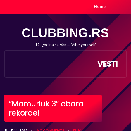
Home
19. godina sa Vama. Vibe yourself.
VESTI
“Mamurluk 3” obara
rekorde!
JUNE 11, 2013
NO COMMENTS
FILM
•
•