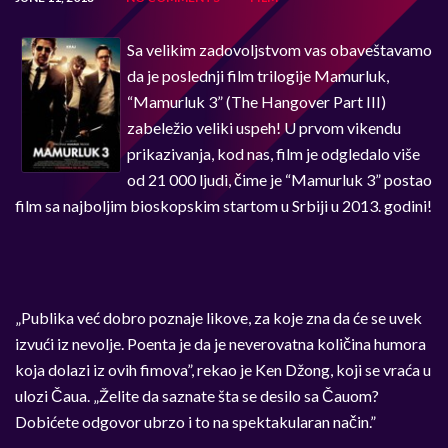
Sa velikim zadovoljstvom vas obaveštavamo
da je poslednji film trilogije Mamurluk,
“Mamurluk 3” (The Hangover Part III)
zabeležio veliki uspeh! U prvom vikendu
prikazivanja, kod nas, film je odgledalo više
od 21 000 ljudi, čime je “Mamurluk 3” postao
film sa najboljim bioskopskim startom u Srbiji u 2013. godini!
„Publika već dobro poznaje likove, za koje zna da će se uvek
izvući iz nevolje. Poenta je da je neverovatna količina humora
koja dolazi iz ovih fimova”, rekao je Ken Džong, koji se vraća u
ulozi Čaua. „Želite da saznate šta se desilo sa Čauom?
Dobićete odgovor ubrzo i to na spektakularan način.”