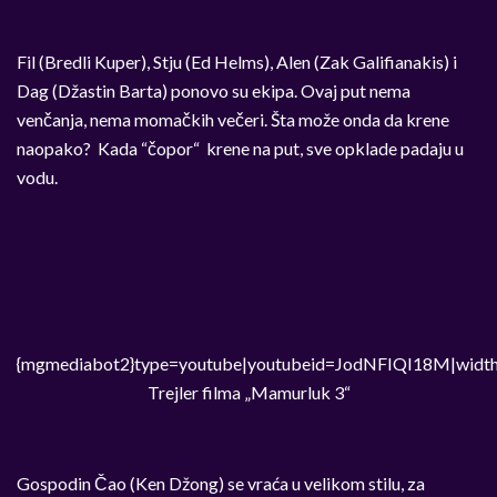
Fil (Bredli Kuper), Stju (Ed Helms), Alen (Zak Galifianakis) i
Dag (Džastin Barta) ponovo su ekipa. Ovaj put nema
venčanja, nema momačkih večeri. Šta može onda da krene
naopako? Kada “čopor“ krene na put, sve opklade padaju u
vodu.
{mgmediabot2}type=youtube|youtubeid=JodNFIQI18M|width
Trejler filma „Mamurluk 3“
Gospodin Čao (Ken Džong) se vraća u velikom stilu, za