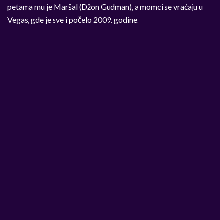
petama mu je Maršal (Džon Gudman), a momci se vraćaju u
Vegas, gde je sve i počelo 2009. godine.