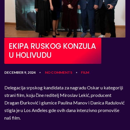
EKIPA RUSKOG KONZULA
U HOLIVUDU
DECEMBER 9, 2024
NO COMMENTS
FILM
•
•
Delegacija srpskog kandidata za nagradu Oskar u kategoriji
strani film, koju čine reditelj Miroslav Lekić, producent
Dragan Đurković i glumice Paulina Manov i Danica Radulović
stigla je u Los Anđeles gde ovih dana intenzivno promoviše
naš film.