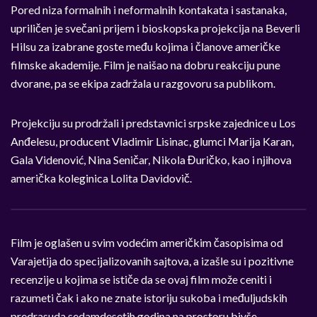
Pored niza formalnih i neformalnih kontakata i sastanaka,
upriličen je svečani prijem i bioskopska projekcija na Beverli
Hilsu za izabrane goste među kojima i članove američke
filmske akademije. Film je naišao na dobru reakciju pune
dvorane, pa se ekipa zadržala u razgovoru sa publikom.
Projekciju su prodržali i predstavnici srpske zajednice u Los
Anđelesu, producent Vladimir Lisinac, glumci Marija Karan,
Gala Videnović, Nina Seničar, Nikola Đuričko, kao i njihova
američka koleginica Lolita Davidovič.
Film je oglašen u svim vodećim američkim časopisima od
Varajetija do specijalizovanih sajtova, a izašle su i pozitivne
recenzije u kojima se ističe da se ovaj film može ceniti i
razumeti čak i ako ne znate istoriju sukoba i međuljudskih
predrasuda sedamdesetih godina na prostoru bivše