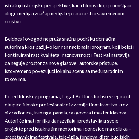
istražuju istorijske perspektive, kao i filmovi koji promišljaju
ulogu medija i značaj medijske pismenosti u savremenom
društvu.
Beldocs i ove godine pruža snažnu podršku domaćim
autorima kroz pažljivo kuriran nacionalni program, koji beleži
kontinuirani rast kvaliteta i raznovrsnosti. Festival nastavlja
da neguje prostor za nove glasove i autorske pristupe,
istovremeno povezujući lokalnu scenu sa međunarodnim
tokovima.
Pored filmskog programa, bogat Beldocs Industry segment
okupiće filmske profesionalce iz zemlje i inostranstva kroz
niz radionica, treninga, panela, razgovora i master klasova.
Autori će imati priliku da razvijaju i predstavljaju svoje
projekte pred istaknutim mentorima i donosiocima odluka –
predstavnicima festivala, televizija, fondova, distribucijskih