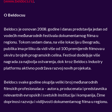
(www.beldocs.rs)
.
O Beldocsu
Beldocs je osnovan 2008. godine i danas predstavlja jedan od
vodećih međunarodnih festivala dokumentarnog filma u
regionu. Tokom sedam dana, na više lokacija u Beogradu,
publika ima priliku da vidi više od 100 premijernih filmova u
okviru brojnih programskih celina. Festival dodeljuje više
nagrada za najbolja ostvarenja, dok kroz Beldocs Industry
platformu aktivno podržava razvoj novih projekata.
Beldocs svake godine okuplja veliki broj međunarodnih
filmskih profesionalaca – autora, producenata i predstavnika
relevantnih evropskih i svetskih institucija i kompanija, čime
doprinosi razvoju i vidljivosti dokumentarnog filma u regionu.