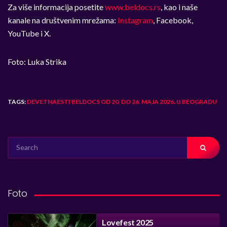
Za više informacija posetite
www.beldocs.rs
, kao i naše
kanale na društvenim mrežama:
Instagram
, Facebook,
YouTube i X.
Foto: Luka Strika
TAGS:
DEVETNAESTI BELDOCS OD 20. DO 26. MAJA 2026. U BEOGRADU
SEARCH
FOR:
Foto
Lovefest 2025