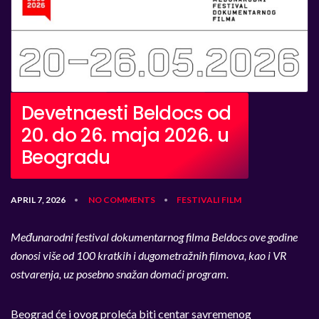
Devetnaesti Beldocs od
20. do 26. maja 2026. u
Beogradu
APRIL 7, 2026
NO COMMENTS
FESTIVALI
FILM
•
•
Međunarodni festival dokumentarnog filma Beldocs ove godine
donosi više od 100 kratkih i dugometražnih filmova, kao i VR
ostvarenja, uz posebno snažan domaći program.
Beograd će i ovog proleća biti centar savremenog