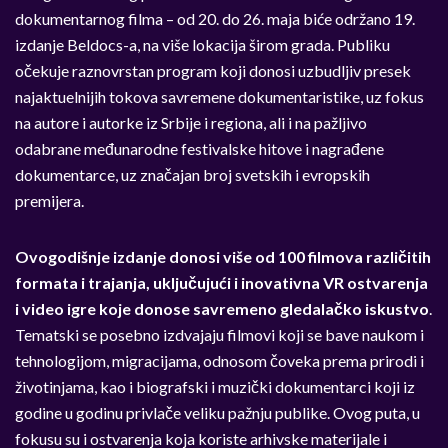
dokumentarnog filma – od 20. do 26. maja biće održano 19.
izdanje Beldocs-a, na više lokacija širom grada. Publiku
očekuje raznovrstan program koji donosi uzbudljiv presek
najaktuelnijih tokova savremene dokumentaristike, uz fokus
na autore i autorke iz Srbije i regiona, ali i na pažljivo
odabrane međunarodne festivalske hitove i nagrađene
dokumentarce, uz značajan broj svetskih i evropskih
premijera.
Ovogodišnje izdanje donosi više od 100 filmova različitih
formata i trajanja, uključujući i inovativna VR ostvarenja
i video igre koje donose savremeno gledalačko iskustvo
.
Tematski se posebno izdvajaju filmovi koji se bave naukom i
tehnologijom, migracijama, odnosom čoveka prema prirodi i
životinjama, kao i biografski i muzički dokumentarci koji iz
godine u godinu privlače veliku pažnju publike. Ovog puta, u
fokusu su i ostvarenja koja koriste arhivske materijale i