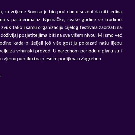
, za vrijeme Sonusa je bio prvi dan u sezoni da niti jedina
dnji s partnerima iz Njemačke, svake godine se trudimo
 zvuk tako i samu organizaciju cijelog festivala zadržati na
 doživljaj posjetiteljima biti na sve višem nivou. Mi smo već
dine kada bi željeli još više gostiju pokazati našu lijepu
aciju za vrhunski provod. U narednom periodu u planu su i
 vjernu publiku i na plesnim podijima u Zagrebu.»
a.