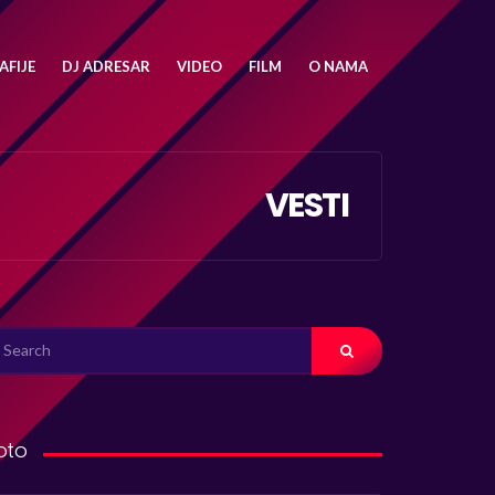
FIJE
DJ ADRESAR
VIDEO
FILM
O NAMA
VESTI
ARCH
R:
oto