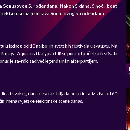
a Sonusovog 5. rođendana! Nakon 5 dana, 5 noći, boat
 je spektakularna proslava Sonusovog 5. rođendana.
tulu jednog od 10 najboljih svetskih festivala u avgustu. Na
 Papaya, Aquarius i Kalypso bili su puni od početka festivala
Sonus je završio sad već legendarnim afterpartijem.
 lica i svakog dana desetak hiljada posetioca iz više od 60
ećih imena svjetske elekronske scene danas.