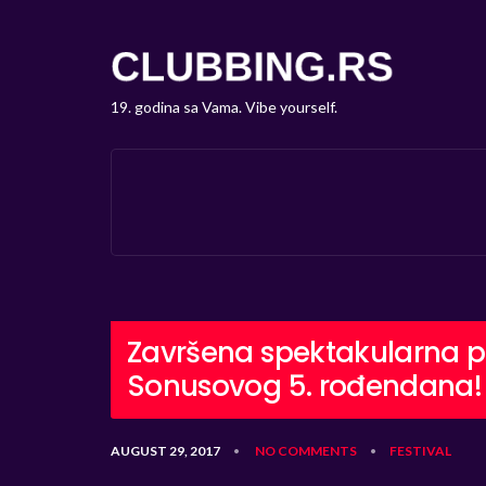
19. godina sa Vama. Vibe yourself.
Završena spektakularna p
Sonusovog 5. rođendana!
AUGUST 29, 2017
NO COMMENTS
FESTIVAL
•
•