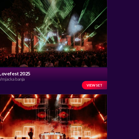
Lovefest 2025
Vrnjacka banja
VIEW SET