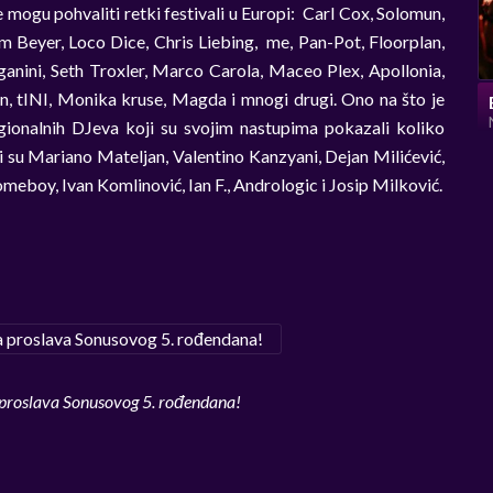
 mogu pohvaliti retki festivali u Europi: Carl Cox, Solomun,
m Beyer, Loco Dice, Chris Liebing, me, Pan-Pot, Floorplan,
ganini, Seth Troxler, Marco Carola, Maceo Plex, Apollonia,
n, tINI, Monika kruse, Magda i mnogi drugi. Ono na što je
ionalnih DJeva koji su svojim nastupima pokazali koliko
li su Mariano Mateljan, Valentino Kanzyani, Dejan Milićević,
eboy, Ivan Komlinović, Ian F., Andrologic i Josip Milković.
proslava Sonusovog 5. rođendana!