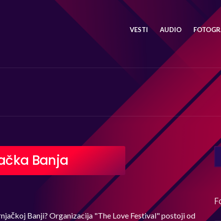
VESTI
AUDIO
FOTOGRA
SE
njačka Banja
FO
F
 Vrnjačkoj Banji? Organizacija "The Love Festival" postoji od