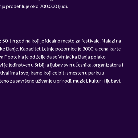
u prodefiluje oko 200.000 ljudi.
 50-tih godina koji je idealno mesto za festivale. Nalazi na
 Banje. Kapacitet Letnje pozornice je 3000, a cena karte
al" potekla je od želje da se Vrnjačka Banja polako
 je jedinstven u Srbiji a ljubav svih učesnika, organizatora i
tival ima i svoj kamp koji ce biti smesten u parku u
no za savršeno uživanje u prirodi, muzici, kulturi i ljubavi.