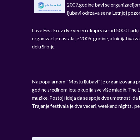
2007.godine bavi se organizacijom 
ljubavi odrzava se na Letnjoj pozo
Love Fest kroz dve veceri okupi vise od 5000 ljudi,i
organizacije nastala je 2006. godine, a inicijativa 
delu Srbije.
Na popularnom "Mostu ljubavi" je organizovana prv
godine sredinom leta okuplja sve više mladih. The Lo
muzike. Postoji ideja da se spoje dve umetnosti da Lo
Trajanje festivala je dve veceri, weekend nights, p