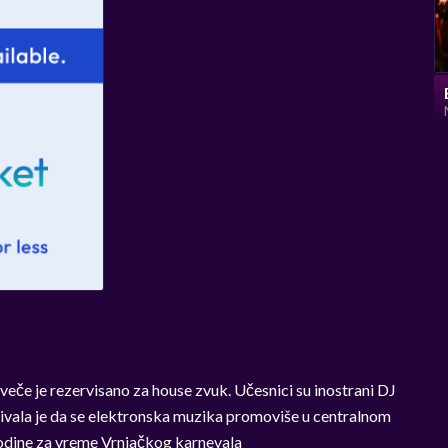
veče je rezervisano za house zvuk. Učesnici su inostrani DJ
stivala je da se elektronska muzika promoviše u centralnom
godine za vreme Vrnjačkog karnevala