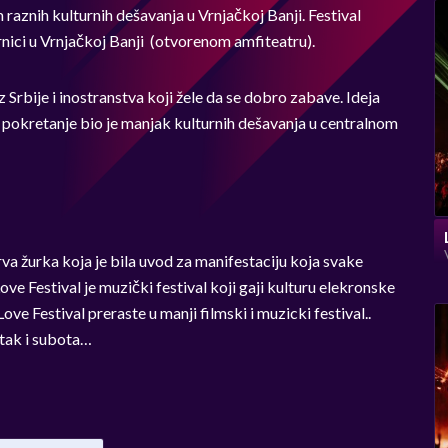
raznih kulturnih dešavanja u Vrnjačkoj Banji. Festival
rnici u Vrnjačkoj Banji (otvorenom amfiteatru).
z Srbije i inostranstva koji žele da se dobro zabave. Ideja
za pokretanje bio je manjak kulturnih dešavanja u centralnom
a žurka koja je bila uvod za manifestaciju koja svake
ve Festival je muzički festival koji gaji kulturu elekronske
ve Festival preraste u manji filmski i muzicki festival..
etak i subota…