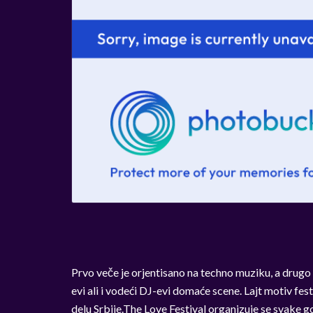
Prvo veče je orjentisano na techno muziku, a drugo 
evi ali i vodeći DJ-evi domaće scene. Lajt motiv fe
delu Srbije.The Love Festival organizuje se svake 