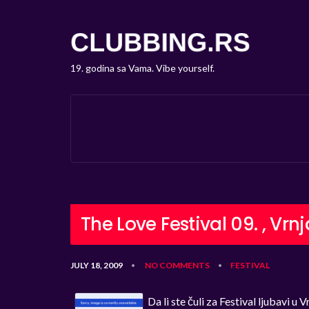
19. godina sa Vama. Vibe yourself.
The Love Festival 09. , Vr
JULY 18, 2009
NO COMMENTS
FESTIVAL
•
•
Da li ste čuli za Festival ljubavi u