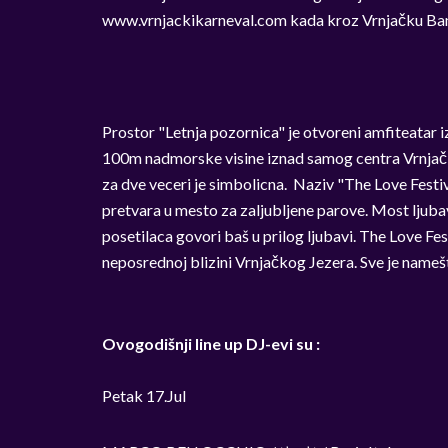
www.vrnjackikarneval.com kada kroz Vrnjačku Banj
Prostor "Letnja pozornica" je otvoreni amfiteatar iz
100m nadmorske visine iznad samog centra Vrnjačke
za dve veceri je simbolicna. Naziv "The Love Festiv
pretvara u mesto za zaljubljene parove. Most ljubavi
posetilaca govori baš u prilog ljubavi. The Love Fes
neposrednoj blizini Vrnjačkog Jezera. Sve je namešte
Ovogodišnji line up DJ-evi su :
Petak 17.Jul