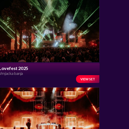
Lovefest 2025
Vrnjacka banja
VIEW SET